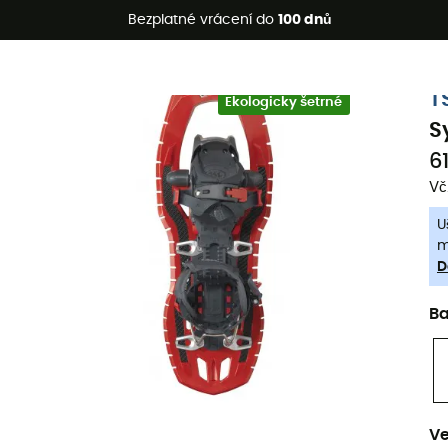
etní akce 🔥 -5 % EXTRA při nákupu 2 produktů* s kódem Summe
Bezplatné vrácení do
100 dnů
-5% Extra - Kód Summer5
T
Ekologicky šetrné
S
6
Vč
U
m
D
B
Ve