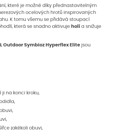
ní, které je možné díky přednastavitelným
 nerezových ocelových hrotů inspirovaných
vahu. K tomu všemu se přidává stoupací
hodlí, která se snadno aktivuje
holí
a snižuje
L Outdoor Symbioz Hyperflex Elite
jsou
 ji na konci kroku,
odidla,
obuvi,
vi,
řce jakékoli obuvi,