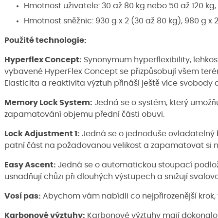
Hmotnost uživatele: 30 až 80 kg nebo 50 až 120 kg,
Hmotnost sněžnic: 930 g x 2 (30 až 80 kg), 980 g x 2
Použité technologie
:
Hyperflex Concept:
Synonymum hyperflexibility, lehkos
vybavené HyperFlex Concept se přizpůsobují všem te
Elasticita a reaktivita výztuh přináší ještě více svobody
Memory Lock System:
Jedná se o systém, který umožňu
zapamatování objemu přední části obuvi.
Lock Adjustment 1:
Jedná se o jednoduše ovladatelný 
patní část na požadovanou velikost a zapamatovat si n
Easy Ascent:
Jedná se o automatickou stoupací podlož
usnadňují chůzi při dlouhých výstupech a snižují svalov
Vosí pas:
Abychom vám nabídli co nejpřirozenější krok, 
Karbonové výztuhy:
Karbonové výztuhy mají dokonalou 