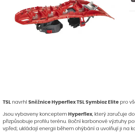
TSL
navrhl
Sněžnice Hyperflex TSL Symbioz Elite
pro vše
Jsou vybaveny konceptem
Hyperflex
, který zaručuje 
přizpůsobuje profilu terénu. Boční karbonové výztuhy p
vpřed; ukládají energii během ohýbání a uvolňují ji na ko