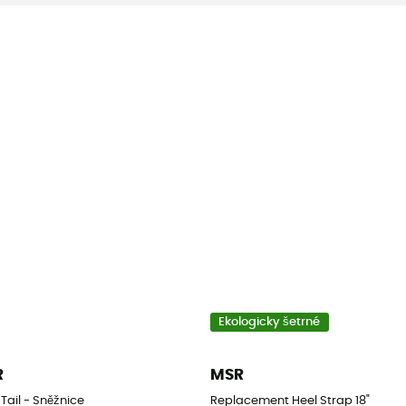
Ekologicky šetrné
R
MSR
Tail - Sněžnice
Replacement Heel Strap 18"