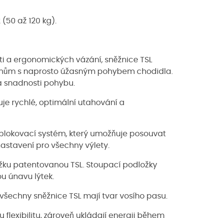
 (50 až 120 kg).
ti a ergonomických vázání, sněžnice TSL
rénům s naprosto úžasným pohybem chodidla.
 a snadnosti pohybu.
je rychlé, optimální utahování a
blokovací systém, který umožňuje posouvat
astavení pro všechny výlety.
ku patentovanou TSL. Stoupací podložky
ou únavu lýtek.
všechny sněžnice TSL mají tvar vosího pasu.
flexibilitu, zároveň ukládají energii během