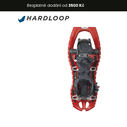
L
Bezplatné dodání od
3500 Kč