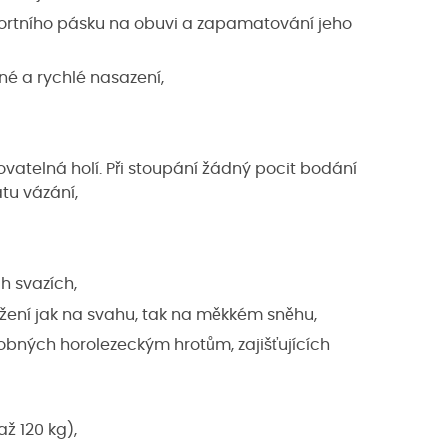
fortního pásku na obuvi a zapamatování jeho
é a rychlé nasazení,
atelná holí. Při stoupání žádný pocit bodání
tu vázání,
h svazích,
držení jak na svahu, tak na měkkém sněhu,
bných horolezeckým hrotům, zajišťujících
až 120 kg),