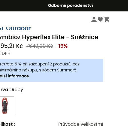
r5
Odborné poradenství
Oblečení a vybavení pro zimní sporty
Sněžnice
SL Outdoor
ymbioz Hyperflex Elite - Sněžnice
195,21 Kč
7649,00 Kč
-19%
. DPH
šetřete 5 % při zakoupení 2 produktů, bez
inimálního nákupu, s kódem Summer5.
alší informace
arva
:
Ruby
likost
:
Průvodce velikostmi