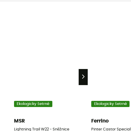
Ekologicky šetrné
Ekologicky šetrné
MSR
Ferrino
Lightning Trail W22 - Sněžnice
Pinter Castor Special