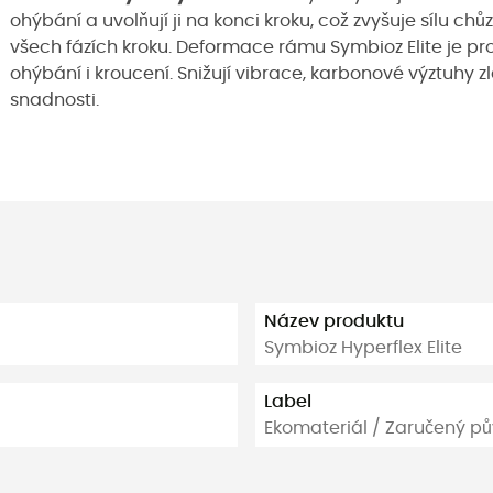
ohýbání a uvolňují ji na konci kroku, což zvyšuje sílu c
všech fázích kroku. Deformace rámu Symbioz Elite je pro
ohýbání i kroucení. Snižují vibrace, karbonové výztuhy z
snadnosti.
Název produktu
Symbioz Hyperflex Elite
Label
Ekomateriál / Zaručený pů