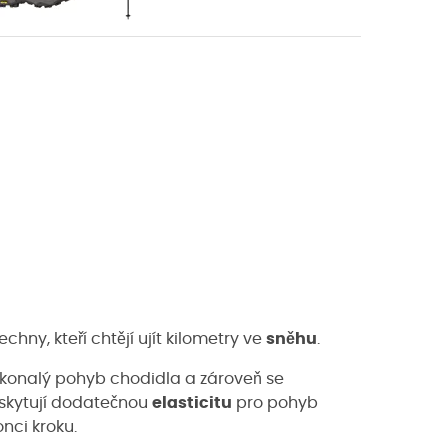
chny, kteří chtějí ujít kilometry ve
sněhu
.
dokonalý pohyb chodidla a zároveň se
oskytují dodatečnou
elasticitu
pro pohyb
nci kroku.