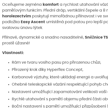
Oceňujeme zejména
komfort
a rychlost utahování vázá
paměťovým funkcím. Přední dráp, vertikální čepele a 8
horolezectvím
poskytují mimořádnou přilnavost i ve s
podložka
Easy Ascent
umístěná pod patou pro lepší po
svalovou únavu lýtek.
Přilnavé, dynamické a snadno nasaditelné,
Sněžnice TS
prostě úžasné!
Vlastnosti
:
Rám ve tvaru vosího pasu pro přirozenou chůzi,
Přirozený krok díky Hyperflex Concept,
Karbonové výztuhy, které ukládají energii a uvolňují
Ohebné teleskopické vázání respektující pohyb ch
Nastavení umožňující zapamatování velikosti vaší 
Rychlé utahování s pamětí objemu přední části obu
Boční nastavení s pamětí umožňující přizpůsobení ší