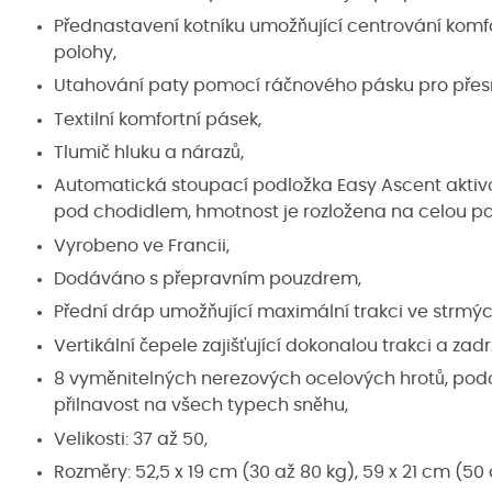
Přednastavení kotníku umožňující centrování kom
polohy,
Utahování paty pomocí ráčnového pásku pro přesn
Textilní komfortní pásek,
Tlumič hluku a nárazů,
Automatická stoupací podložka Easy Ascent aktivov
pod chodidlem, hmotnost je rozložena na celou pa
Vyrobeno ve Francii,
Dodáváno s přepravním pouzdrem,
Přední dráp umožňující maximální trakci ve strmýc
Vertikální čepele zajišťující dokonalou trakci a za
8 vyměnitelných nerezových ocelových hrotů, podo
přilnavost na všech typech sněhu,
Velikosti: 37 až 50,
Rozměry: 52,5 x 19 cm (30 až 80 kg), 59 x 21 cm (50 