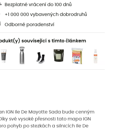
Bezplatné vrácení do 100 dnů
+1 000 000 vybavených dobrodruhů
Odborné poradenství
odukt(y) související s tímto článkem
 nan IGN Ile De Mayotte Sada bude cenným
 Díky své vysoké přesnosti tato mapa IGN
ro pohyb po stezkách a silnicích Ile De