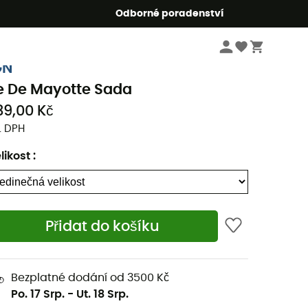
r5
Odborné poradenství
Knihy & mapy
Turistické mapy
GN
le De Mayotte Sada
39,00 Kč
. DPH
likost
:
Přidat do košíku
Bezplatné dodání od 3500 Kč
Po. 17 Srp.
-
Ut. 18 Srp.