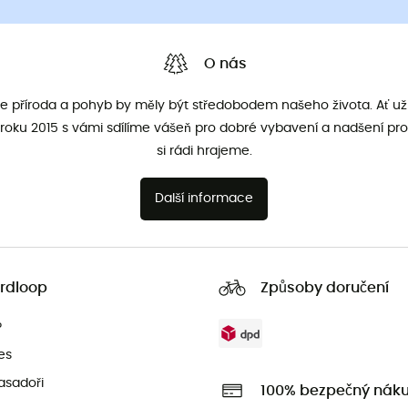
O nás
že příroda a pohyb by měly být středobodem našeho života. Ať už 
roku 2015 s vámi sdílíme vášeň pro dobré vybavení a nadšení pro
si rádi hrajeme.
Další informace
rdloop
Způsoby doručení
?
es
asadoři
100% bezpečný nák