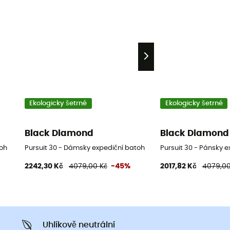
Ekologicky šetrné
Ekologicky šetrné
Black Diamond
Black Diamond
toh
Pursuit 30 - Dámsky expediční batoh
Pursuit 30 - Pánsky 
2242,30 Kč
4079,00 Kč
-45%
2017,82 Kč
4079,00
Uhlíkově neutrální