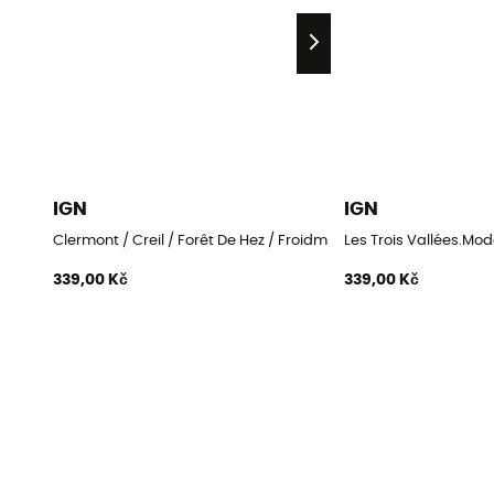
IGN
IGN
Clermont / Creil / Forêt De Hez / Froidmont
Les Trois Vallées.Mo
339,00 Kč
339,00 Kč