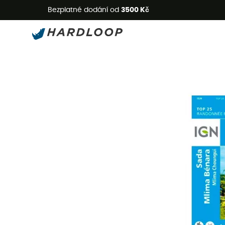
L
Bezplatné dodání od
3500 Kč