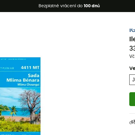
etní akce 🔥 -5 % EXTRA při nákupu 2 produktů* s kódem Summe
Bezplatné vrácení do
100 dnů
I
I
3
Vč
Ve