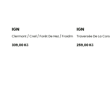
IGN
IGN
Clermont / Creil / Forêt De Hez / Froidmont
Traversée De La Cors
339,00 Kč
259,00 Kč