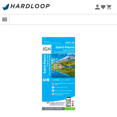
Letní akce 🔥 -5 % EXTRA při nákupu 2 produktů* s kódem
Summer5