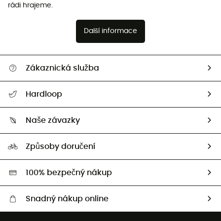
rádi hrajeme.
Další informace
Zákaznická služba
Nápověda a kontakt
Hardloop
Sledovat zásilku
Kdo jsme?
Vrácení zboží a peněz
Naše závazky
HardGuides
Průvodce velikostmi
Naše stopa
Naši Ambasadoři
Způsoby doručení
Second hand
HardGreen
100% bezpečný nákup
Snadný nákup online
Bezplatné dodání od 3500 Kč