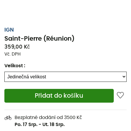
IGN
Saint-Pierre (Réunion)
359,00 Kč
Vč. DPH
Velikost
:
Přidat do košíku
Ať už se jedná o několik kilometrů nebo dlouhou výpravu,
nan IGN Saint-Pierre (Réunion) bude cenným
Bezplatné dodání od 3500 Kč
spojencem pro přípravu a prožití vašeho dobrodružství.
Po. 17 Srp.
-
Ut. 18 Srp.
Tato nan IGN (měřítko 1 : 25 000) je velmi přesná a