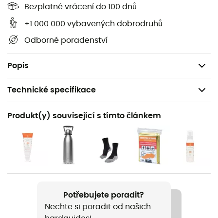
obsahuje všechny potřebné detaily pro pohyb po
Bezplatné vrácení do 100 dnů
stezkách a silnicích Saint-Pierre (Réunion) a objevování
+1 000 000 vybavených dobrodruhů
jeho mnoha pokladů: reliéfy, vodní toky, útočiště a další
Odborné poradenství
pozoruhodná místa... Kromě vašeho orientačního smyslu
je podle nás tato turistická nan IGN nezbytná ve vašem
batohu i ve vašich rukou!
Popis
Technické specifikace
Doporučené pro
Produkt(y) související s tímto článkem
Pěší turistika / Trekking / Cestování
Název produktu
Saint-Pierre (Réunion)
Jazyk
Francouzština
Potřebujete poradit?
Nechte si poradit od našich