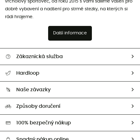
vrcholový sportovec, od roku 2015 s vámi sdílíme vášeň pro
dobré vybavení a nadšení pro strmé stezky, na kterých si
rádi hrajeme.
Další informace
Zákaznická služba
Nápověda a kontakt
Hardloop
Sledovat zásilku
Kdo jsme?
Vrácení zboží a peněz
Naše závazky
HardGuides
Průvodce velikostmi
Naše stopa
Naši Ambasadoři
Způsoby doručení
Second hand
HardGreen
100% bezpečný nákup
Snadný nákup online