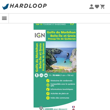
Letní akce 🔥 -5 % EXTRA při nákupu 2 produktů* s kódem
Summer5