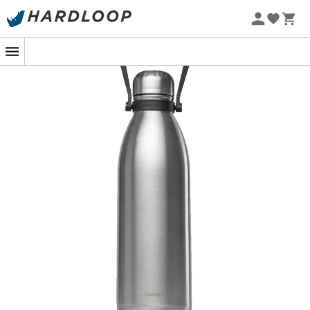
Letní akce 🔥 -5 % EXTRA při nákupu 2 produktů* s kódem
Summer5
-5% Extra - Kód Summer5