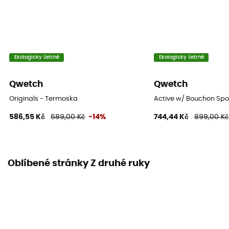
Ekologicky šetrné
Ekologicky šetrné
Qwetch
Qwetch
Originals - Termoska
Active w/ Bouchon Spo
586,55 Kč
689,00 Kč
-14%
744,44 Kč
899,00 Kč
Oblíbené stránky Z druhé ruky