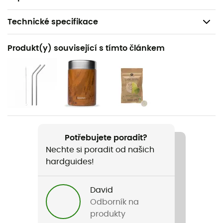
Technické specifikace
Doporučené pro
Produkt(y) související s tímto článkem
Pěší turistika / Trekking / Kemping / Běžné použití
Pohlaví
Pánské / Dámské
Hmotnost
800 g
Potřebujete poradit?
Nechte si poradit od našich
Název produktu
hardguides!
Titan
Materiál
David
Stainless steel
Odborník na
produkty