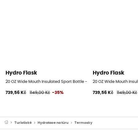
Hydro Flask
Hydro Flask
20 OZ Wide Mouth Insulated Sport Bottle - Termoska
20 OZ Wide Mouth Insul
739,56 Kč
1149,00 Kč
-35%
739,56 Kč
1149,00 Kč
Turistické
Hydratace na túru
Termosky