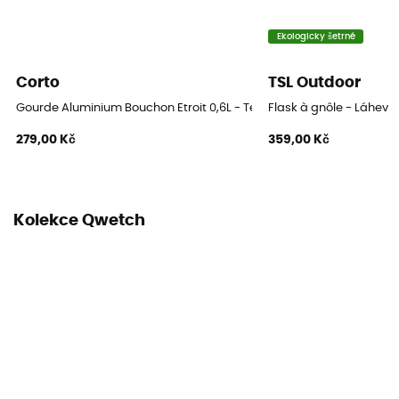
Ekologicky šetrné
Corto
TSL Outdoor
Gourde Aluminium Bouchon Etroit 0,6L - Termoska
Flask à gnôle - Láhev
279,00 Kč
359,00 Kč
Kolekce Qwetch