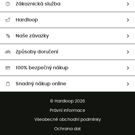
Zákaznická služba
Nápověda a kontakt
Hardloop
Sledovat zásilku
Kdo jsme?
Vrácení zboží a peněz
Naše závazky
HardGuides
Průvodce velikostmi
Naše stopa
Naši Ambasadoři
Způsoby doručení
Second hand
HardGreen
100% bezpečný nákup
Snadný nákup online
Bezplatné dodání od 3500 Kč
© Hardloop 2026
Bezplatné vrácení do 100 dnů
Právní informace
Bezplatná zákaznická služba
Všeobecné obchodní podmínky
Ochrana dat