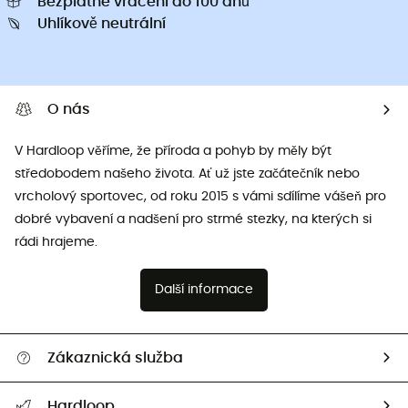
Bezplatné vrácení do 100 dnů
Uhlíkově neutrální
O nás
V Hardloop věříme, že příroda a pohyb by měly být
středobodem našeho života. Ať už jste začátečník nebo
vrcholový sportovec, od roku 2015 s vámi sdílíme vášeň pro
dobré vybavení a nadšení pro strmé stezky, na kterých si
rádi hrajeme.
Další informace
Zákaznická služba
Nápověda a kontakt
Hardloop