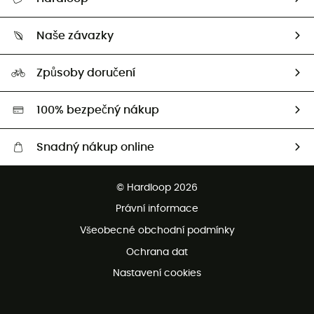
Sledovat zásilku
Kdo jsme?
Vrácení zboží a peněz
Naše závazky
HardGuides
Průvodce velikostmi
Naše stopa
Naši Ambasadoři
Způsoby doručení
Second hand
HardGreen
100% bezpečný nákup
Snadný nákup online
Bezplatné dodání od 3500 Kč
© Hardloop 2026
Bezplatné vrácení do 100 dnů
Právní informace
Bezplatná zákaznická služba
Všeobecné obchodní podmínky
Ochrana dat
Nastavení cookies