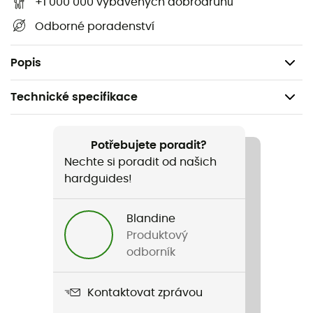
+1 000 000 vybavených dobrodruhů
Snadno rozebíratelný pro snadné čištění
Odborné poradenství
Bez BPA
Hmotnost: 126 g
Popis
Technické specifikace
Doporučené pro
Pěší turistika / Běžné použití / Lyžování
Potřebujete poradit?
Nechte si poradit od našich
Pohlaví
hardguides!
Pánské / Dámské
Blandine
Hmotnost
Produktový
126 g
odborník
Název produktu
Kontaktovat zprávou
TKWide Chug Cap