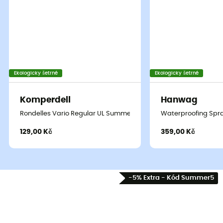
Ekologicky šetrné
Ekologicky šetrné
Komperdell
Hanwag
Rondelles Vario Regular UL Summer 7 cm Blister
Waterproofing Spra
129,00 Kč
359,00 Kč
-5% Extra - Kód Summer5