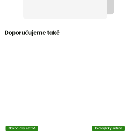
Materiál
Polypropylene
Těsnost
Doporučujeme také
Ano
Rozměry
Height: 8.16 cm / Diameter: 7.97 mm
Ekologicky šetrné
Ekologicky šetrné