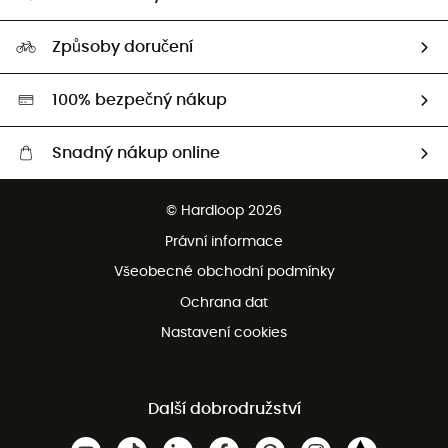
HardGuides
Průvodce velikostmi
Naše stopa
Naši Ambasadoři
Způsoby doručení
Second hand
HardGreen
100% bezpečný nákup
Snadný nákup online
Bezplatné dodání od 3500 Kč
© Hardloop 2026
Bezplatné vrácení do 100 dnů
Právní informace
Bezplatná zákaznická služba
Všeobecné obchodní podmínky
Ochrana dat
Nastavení cookies
Další dobrodružství