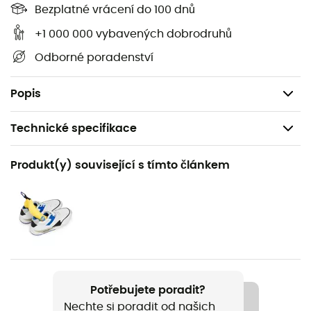
Bezplatné vrácení do 100 dnů
jemně, aby nepoškodil
boty
.
Sprej
na čištění obuvi a
vybavení Footwear & Gear Cleaner
maximalizuje
+1 000 000 vybavených dobrodruhů
prodyšnost a chrání stávající vodoodpudivé úpravy. Pro
Odborné poradenství
odolné a čisté boty si vyberte
Footwear & Gear Cleaner.
Bluesign® schváleno
Popis
Technické specifikace
Doporučené pro
Produkt(y) související s tímto článkem
Běžné použití
Název produktu
Footwear & Gear Cleaner
Label
Bluesign
Potřebujete poradit?
Nechte si poradit od našich