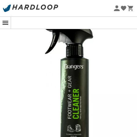
Letní akce 🔥 -5 % EXTRA při nákupu 2 produktů* s kódem
Summer5
Ekologicky šetrné