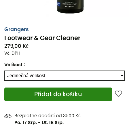
Grangers
Footwear & Gear Cleaner
279,00 Kč
Vč. DPH
Velikost
:
Přidat do košíku
Sprej na čištění obuvi a vybavení Footwear & Gear
Bezplatné dodání od 3500 Kč
Cleaner
je navržen značkou
Grangers
k odstranění
Po. 17 Srp.
-
Ut. 18 Srp.
všech nečistot a zápachu z vašich
bot
. Čistí efektivně a