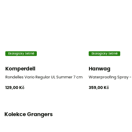
Ekologicky šetrné
Ekologicky šetrné
Komperdell
Hanwag
Rondelles Vario Regular UL Summer 7 cm Blister
Waterproofing Spray - 
129,00 Kč
359,00 Kč
Kolekce Grangers