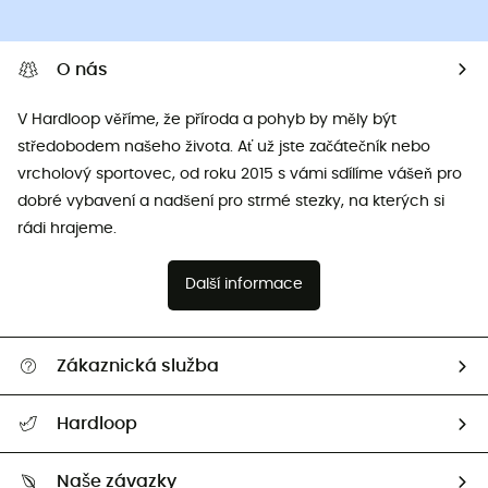
O nás
V Hardloop věříme, že příroda a pohyb by měly být
středobodem našeho života. Ať už jste začátečník nebo
vrcholový sportovec, od roku 2015 s vámi sdílíme vášeň pro
dobré vybavení a nadšení pro strmé stezky, na kterých si
rádi hrajeme.
Další informace
Zákaznická služba
Nápověda a kontakt
Hardloop
Sledovat zásilku
Kdo jsme?
Vrácení zboží a peněz
Naše závazky