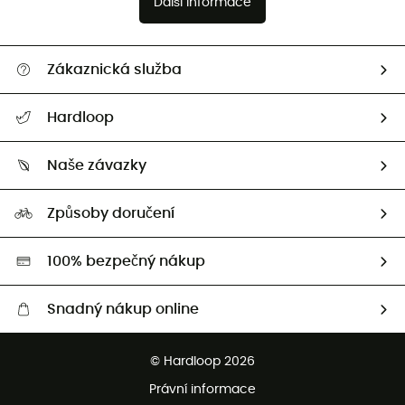
Další informace
Zákaznická služba
Nápověda a kontakt
Hardloop
Sledovat zásilku
Kdo jsme?
Vrácení zboží a peněz
Naše závazky
HardGuides
Průvodce velikostmi
Naše stopa
Naši Ambasadoři
Způsoby doručení
Second hand
HardGreen
100% bezpečný nákup
Snadný nákup online
Bezplatné dodání od 3500 Kč
© Hardloop 2026
Bezplatné vrácení do 100 dnů
Právní informace
Bezplatná zákaznická služba