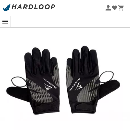
Letní akce 🔥 -5 % EXTRA při nákupu 2 produktů* s kódem
Summer5
-5% Extra - Kód Summer5