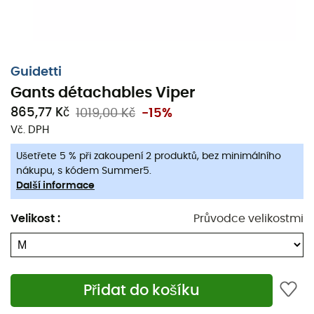
Guidetti
Gants détachables Viper
865,77 Kč
1019,00 Kč
-15%
Vč. DPH
Ušetřete 5 % při zakoupení 2 produktů, bez minimálního
nákupu, s kódem Summer5.
Další informace
Velikost
:
Průvodce velikostmi
Přidat do košíku
Odnímatelné rukavice
značky
Guidetti
vám poskytují
veškeré pohodlí potřebné při vašich výletech nordic