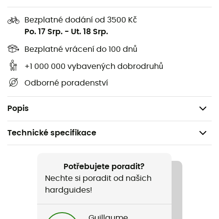
walking nebo trailových bězích.
Bezplatné dodání od 3500 Kč
Přizpůsobí se všem holím z řady Guidetti vybaveným
Po. 17 Srp.
-
Ut. 18 Srp.
rukojeťmi Viper. Díky jejich poutku se připevní a odpojí na
Bezplatné vrácení do 100 dnů
rukojetích Guidetti během několika sekund.
+1 000 000 vybavených dobrodruhů
Vlastnosti
:
Odborné poradenství
Prodávají se v páru,
Nordic walking nebo trail.
Popis
Technické specifikace
Doporučené pro
Nordic walking / Trail
Potřebujete poradit?
Nechte si poradit od našich
Název produktu
hardguides!
Gants détachables Viper
Guillaume