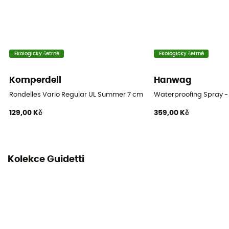
Ekologicky šetrné
Ekologicky šetrné
Komperdell
Hanwag
Rondelles Vario Regular UL Summer 7 cm Blister
Waterproofing Spray - 
129,00 Kč
359,00 Kč
Kolekce Guidetti