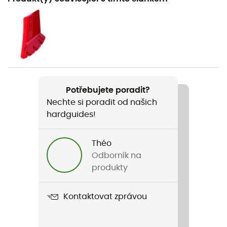
Pěší turistika / Nordic walking
Pohlaví
Pánské / Dámské
Hmotnost
2 x 160 g
Potřebujete poradit?
Nechte si poradit od našich
Název produktu
hardguides!
Tactil C50 Spike
Řemínek
Théo
Odnímatelné / Nastavitelné / Magneticky
Odborník na
odnímatelný / Ano
produkty
Materiál
Kontaktovat zprávou
Karbon