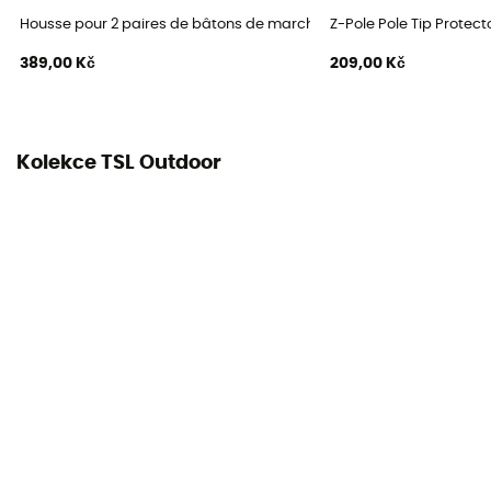
Délka v rozloženém stavu
Housse pour 2 paires de bâtons de marche nordique
Z-Pole Pole Tip Protect
100 - 110 cm / 111 - 120 cm / 121 - 130 cm
389,00 Kč
209,00 Kč
Pár
Ano
Kolekce TSL Outdoor