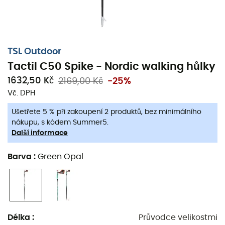
si výletů s vaším turistickým klubem!
Prodává se v páru
Materiál: 50 % karbon
TSL Outdoor
Počet dílů: 1
Tactil C50 Spike - Nordic walking hůlky
Průměr: 16 mm
1632,50 Kč
2169,00 Kč
-25%
Rukojeť: měkký dvoumateriál
Vč. DPH
Patentované magnetické odnímatelné rukavice a
Ušetřete 5 % při zakoupení 2 produktů, bez minimálního
rukojeti
nákupu, s kódem Summer5.
Hrot: šikmý wolframový hrot
Další informace
Uzávěr: Tactil Spike
Barva
:
Green Opal
Hmotnost: 160 g ve velikosti 115 cm
Tactil Magnetic Strap
: Jedná se o inovativní a výkonnou
technologii uchycení rukavice k holím TSL. Magnetismus
umožňuje připevnit rukavici k holi s neuvěřitelnou
Délka
:
Průvodce velikostmi
jednoduchostí a rychlostí. Není třeba mířit, hůl přijde k