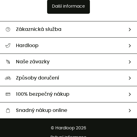
Další informace
Zákaznická služba
Nápověda a kontakt
Hardloop
Sledovat zásilku
Kdo jsme?
Vrácení zboží a peněz
Naše závazky
HardGuides
Průvodce velikostmi
Naše stopa
Naši Ambasadoři
Způsoby doručení
Second hand
HardGreen
100% bezpečný nákup
Snadný nákup online
Bezplatné dodání od 3500 Kč
© Hardloop 2026
Bezplatné vrácení do 100 dnů