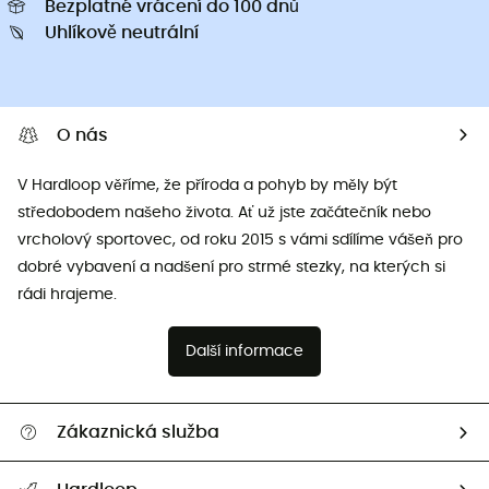
Bezplatné vrácení do 100 dnů
Uhlíkově neutrální
O nás
V Hardloop věříme, že příroda a pohyb by měly být
středobodem našeho života. Ať už jste začátečník nebo
vrcholový sportovec, od roku 2015 s vámi sdílíme vášeň pro
dobré vybavení a nadšení pro strmé stezky, na kterých si
rádi hrajeme.
Další informace
Zákaznická služba
Nápověda a kontakt