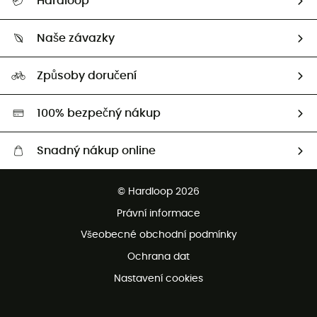
Hardloop
Sledovat zásilku
Kdo jsme?
Vrácení zboží a peněz
Naše závazky
HardGuides
Průvodce velikostmi
Naše stopa
Naši Ambasadoři
Způsoby doručení
Second hand
HardGreen
100% bezpečný nákup
Snadný nákup online
Bezplatné dodání od 3500 Kč
© Hardloop 2026
Bezplatné vrácení do 100 dnů
Právní informace
Bezplatná zákaznická služba
Všeobecné obchodní podmínky
Ochrana dat
Nastavení cookies