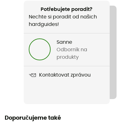
Doporučené pro
Sportovní lezení / Via ferrata / Horolezectví
Potřebujete poradit?
Nechte si poradit od našich
Hmotnost
hardguides!
75 g
Sanne
Název produktu
Odborník na
Am'D Twist Lock
produkty
Norma
Kontaktovat zprávou
Norma CE
Záruka výrobce
3 roky
Label
Doporučujeme také
Zaručený původ v Evropě
Nosnost se zavřenou západkou