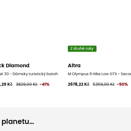
Z druhé ruky
ck Diamond
Altra
it 30 - Dámsky turistický batoh
M Olympus 6 Hike Low GTX - Secon
,29 Kč
3829,00 Kč
-41%
2678,22 Kč
5359,00 Kč
-50%
o planetu…