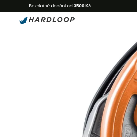
L
Bezplatné dodání od
3500 Kč