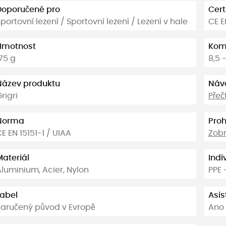
Doporučené pro
Cert
portovní lezení / Sportovní lezení / Lezení v hale
CE E
Hmotnost
Komp
75 g
8,5 
Název produktu
Náv
rigri
Přeč
Norma
Proh
E EN 15151-1 / UIAA
Zobr
Materiál
Indi
luminium, Acier, Nylon
PPE 
Label
Asis
Zaručený původ v Evropě
Ano