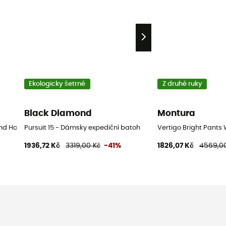
Ekologicky šetrné
Z druhé ruky
Black Diamond
Montura
d Hand Pánské nízké turistické boty - Béžový - 43
Pursuit 15 - Dámsky expediční batoh
Vertigo Bright Pant
1936,72 Kč
3319,00 Kč
-41%
1826,07 Kč
4569,0