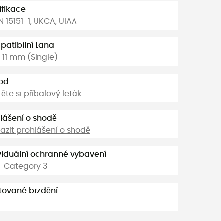
ifikace
N 15151-1, UKCA, UIAA
atibilní Lana
- 11 mm (Single)
od
těte si příbalový leták
lášení o shodě
azit prohlášení o shodě
viduální ochranné vybavení
- Category 3
tované brzdění