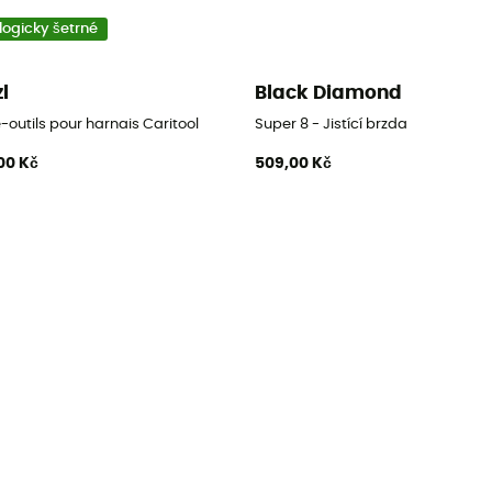
logicky šetrné
zl
Black Diamond
-outils pour harnais Caritool
Super 8 - Jistící brzda
00 Kč
509,00 Kč