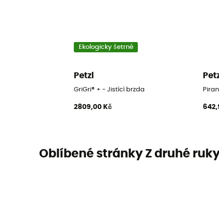
Ekologicky šetrné
Petzl
Pet
GriGri® + - Jistící brzda
Piran
2809,00 Kč
642,
Oblíbené stránky Z druhé ruk