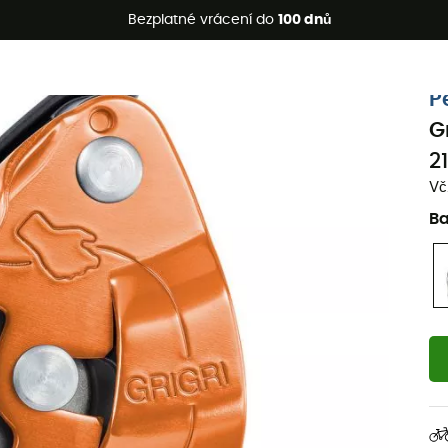
etní akce 🔥 -5 % EXTRA při nákupu 2 produktů* s kódem Summe
Bezplatné vrácení do
100 dnů
Ekologicky šetrné
P
Gr
2
Vč
B