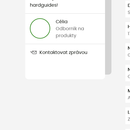
hardguides!
S
Célia
Odborník na
1
produkty
Kontaktovat zprávou
G
C
A