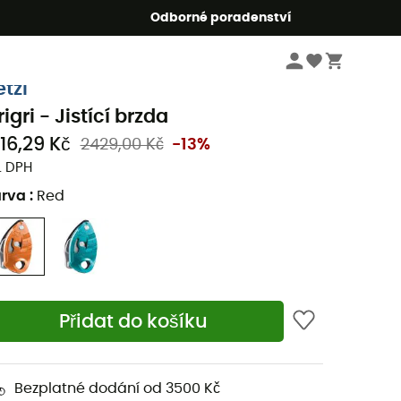
r5
Odborné poradenství
Lezecké
Lezecké vybavení
Poloautomatická jistítka
etzl
igri - Jistící brzda
116,29 Kč
2429,00 Kč
-13%
. DPH
arva
:
Red
Přidat do košíku
Bezplatné dodání od 3500 Kč