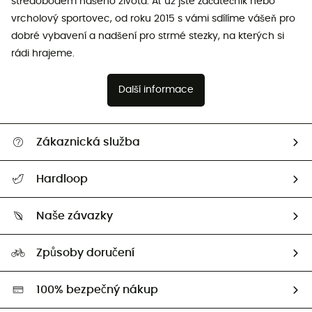
středobodem našeho života. Ať už jste začátečník nebo
vrcholový sportovec, od roku 2015 s vámi sdílíme vášeň pro
dobré vybavení a nadšení pro strmé stezky, na kterých si
rádi hrajeme.
Další informace
Zákaznická služba
Nápověda a kontakt
Hardloop
Sledovat zásilku
Kdo jsme?
Vrácení zboží a peněz
Naše závazky
HardGuides
Průvodce velikostmi
Naše stopa
Naši Ambasadoři
Způsoby doručení
Second hand
HardGreen
100% bezpečný nákup