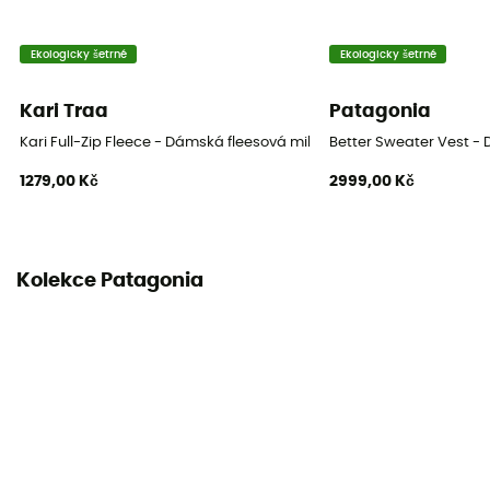
Ekologicky šetrné
Ekologicky šetrné
Kari Traa
Patagonia
Kari Full-Zip Fleece - Dámská fleesová mikina
Better Sweater Vest -
1279,00 Kč
2999,00 Kč
Kolekce Patagonia