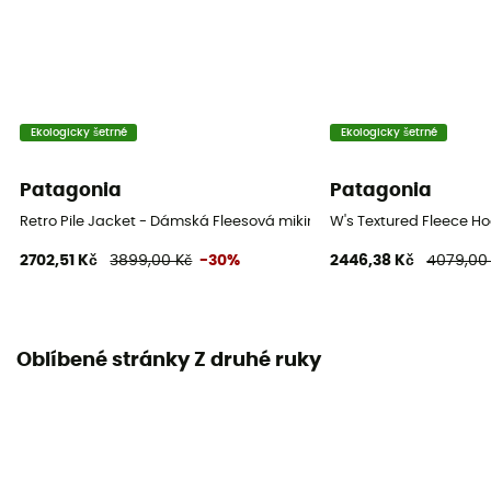
Ekologicky šetrné
Ekologicky šetrné
Patagonia
Patagonia
Retro Pile Jacket - Dámská Fleesová mikina
W's Textured Fleece H
2702,51 Kč
3899,00 Kč
-30%
2446,38 Kč
4079,00
Oblíbené stránky Z druhé ruky