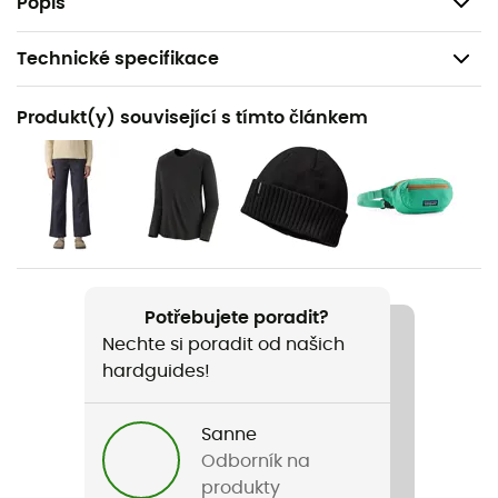
Popis
Technické specifikace
Doporučené pro
Produkt(y) související s tímto článkem
Pěší turistika / Běžné použití
Pohlaví
Dámské
Hmotnost
476 g
Potřebujete poradit?
Nechte si poradit od našich
Název produktu
hardguides!
W's Retro Pile Hoody
Střih
Sanne
Standardní
Odborník na
produkty