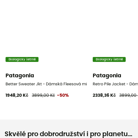
Ekologicky šetrné
Ekologicky šetrné
Patagonia
Patagonia
Better Sweater Jkt - Dámská Fleesová mikina
Retro Pile Jacket - Dá
1948,20 Kč
3899,00 Kč
-50%
2338,36 Kč
3899,00 
Skvělé pro dobrodružství i pro planetu…