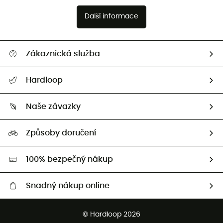
Další informace
Zákaznická služba
Nápověda a kontakt
Hardloop
Sledovat zásilku
Kdo jsme?
Vrácení zboží a peněz
Naše závazky
HardGuides
Průvodce velikostmi
Naše stopa
Naši Ambasadoři
Způsoby doručení
Second hand
HardGreen
100% bezpečný nákup
Snadný nákup online
Bezplatné dodání od 3500 Kč
© Hardloop 2026
Bezplatné vrácení do 100 dnů