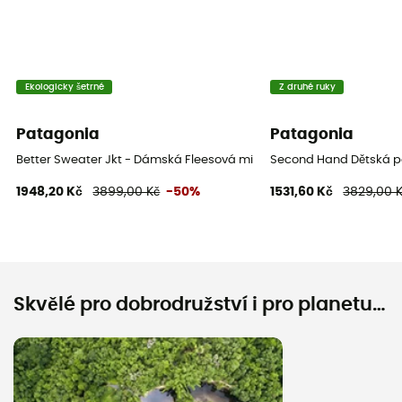
Ekologicky šetrné
Z druhé ruky
Patagonia
Patagonia
Better Sweater Jkt - Dámská Fleesová mikina
Second Hand Dětská pé
1948,20 Kč
3899,00 Kč
-50%
1531,60 Kč
3829,00 
Skvělé pro dobrodružství i pro planetu…