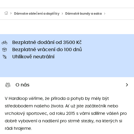
Dámske oblečeni a doplňky
Dámské bundy a saka
Dámské sportov
Bezplatné dodání od 3500 Kč
Bezplatné vrácení do 100 dnů
Uhlíkově neutrální
O nás
V Hardloop věříme, že příroda a pohyb by měly být
středobodem našeho života. Ať už jste začátečník nebo
vrcholový sportovec, od roku 2015 s vámi sdílíme vášeň pro
dobré vybavení a nadšení pro strmé stezky, na kterých si
rádi hrajeme.