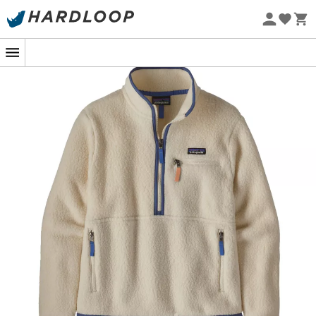
Letní akce 🔥 -5 % EXTRA při nákupu 2 produktů* s kódem
Summer5
Ekologicky šetrné