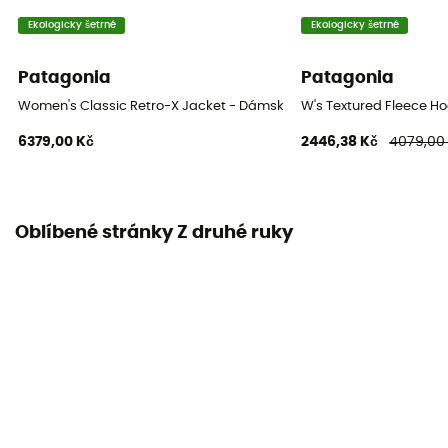
Ekologicky šetrné
Ekologicky šetrné
Patagonia
Patagonia
Women's Classic Retro-X Jacket - Dámská fleesová mikina
W's Textured Fleece H
6379,00 Kč
2446,38 Kč
4079,00
Oblíbené stránky Z druhé ruky