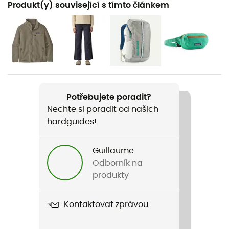
Produkt(y) související s tímto článkem
Pěší turistika / Běžné použití
Pohlaví
Dámské
Hmotnost
431 g
Potřebujete poradit?
Nechte si poradit od našich
Název produktu
hardguides!
Retro Pile Marsupial
Střih
Guillaume
Standardní
Odborník na
produkty
Label
Bluesign / Fair Trade Certified™ / Recyklované
Kontaktovat zprávou
Kapuce