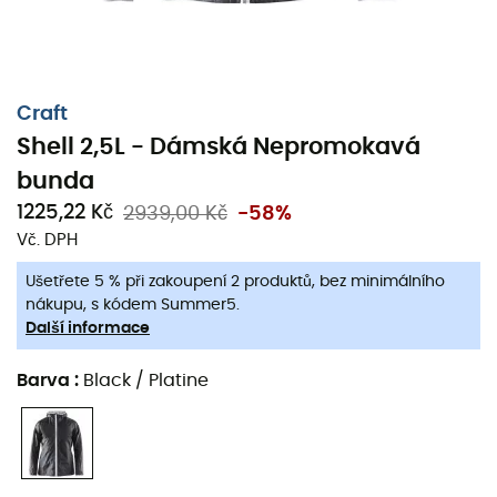
Craft
Shell 2,5L - Dámská Nepromokavá
bunda
1225,22 Kč
2939,00 Kč
-58%
Vč. DPH
Ušetřete 5 % při zakoupení 2 produktů, bez minimálního
nákupu, s kódem Summer5.
Další informace
Shell 2,5L
od značky
Craft
je
nepromokavá bunda
pro
Barva
:
Black / Platine
ženy
určená pro
běh
nebo
cyklistiku
. Tato bunda je
nepromokavá
proti větru a vodě s odolností 10 000 mm.
Tato
nepromokavá bunda
má také lepené švy pro
zvýšení odolnosti proti vodě.
Shell 2,5L
je také prodyšná,