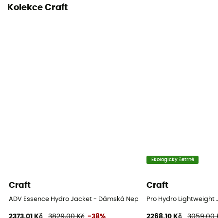
Kolekce Craft
Materiály
100% Polyester
MTVR (úroveň prodyšnosti)
10 000 gr /m2 / 24 h
Zatavené švy
Ano
Ekologicky šetrné
Craft
Craft
ADV Essence Hydro Jacket - Dámská Nepromokavá bunda
Pro Hydro Lightweigh
2373,01 Kč
3829,00 Kč
-38%
2268,10 Kč
3059,00 