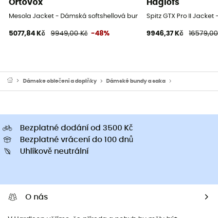
Ortovox
Haglöfs
Mesola Jacket - Dámská softshellová bunda
Spitz GTX Pro II Jack
5077,84 Kč
9949,00 Kč
-48%
9946,37 Kč
16579,00
Dámske oblečeni a doplňky
Dámské bundy a saka
Dámské nepro
Bezplatné dodání od 3500 Kč
Bezplatné vrácení do 100 dnů
Uhlíkově neutrální
O nás