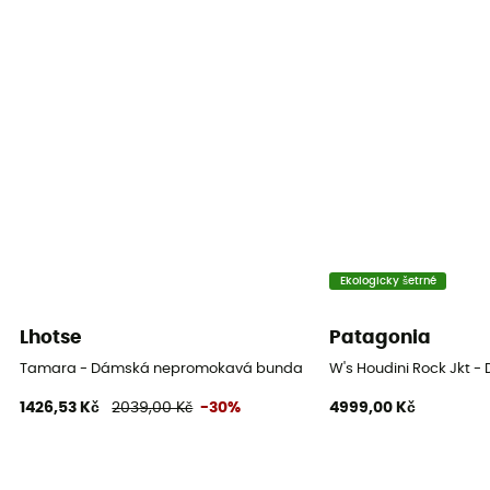
Úroveň prodyšnosti
10 000 g/m²/24 h
Větrovka
Ano
Tepelná ochrana
Ne
Kapuce
Ano
Ekologicky šetrné
Kapsy
Lhotse
Patagonia
3 kieszenie
Tamara - Dámská nepromokavá bunda
W's Houdini Rock Jkt
1426,53 Kč
2039,00 Kč
-30%
4999,00 Kč
Materiál
Fabric 1: 100% polyester - Fabric 2: 90% Polyester - 10%
Elastane