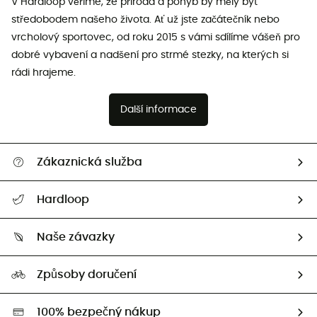
V Hardloop věříme, že příroda a pohyb by měly být
středobodem našeho života. Ať už jste začátečník nebo
vrcholový sportovec, od roku 2015 s vámi sdílíme vášeň pro
dobré vybavení a nadšení pro strmé stezky, na kterých si
rádi hrajeme.
Další informace
Zákaznická služba
Nápověda a kontakt
Hardloop
Sledovat zásilku
Kdo jsme?
Vrácení zboží a peněz
Naše závazky
HardGuides
Průvodce velikostmi
Naše stopa
Naši Ambasadoři
Způsoby doručení
Second hand
HardGreen
100% bezpečný nákup