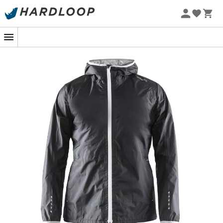
Letní akce 🔥 -5 % EXTRA při nákupu 2 produktů* s kódem
Summer5
-5% Extra - Kód Summer5