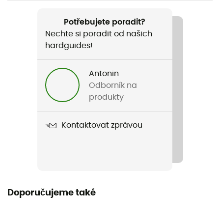
Doporučené pro
Pěší turistika
Potřebujete poradit?
Nechte si poradit od našich
Pohlaví
hardguides!
Dámské
Antonin
Název produktu
Odborník na
Shell 2,5L
produkty
Konstrukce oděvu
Kontaktovat zprávou
2,5 vrstvy
Nepromokavost
Ano
Úroveň Schmerber
Doporučujeme také
10 000 mm