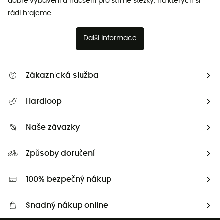
dobré vybavení a nadšení pro strmé stezky, na kterých si
rádi hrajeme.
Další informace
Zákaznická služba
Nápověda a kontakt
Hardloop
Sledovat zásilku
Kdo jsme?
Vrácení zboží a peněz
Naše závazky
HardGuides
Průvodce velikostmi
Naše stopa
Naši Ambasadoři
Způsoby doručení
Second hand
HardGreen
100% bezpečný nákup
Snadný nákup online