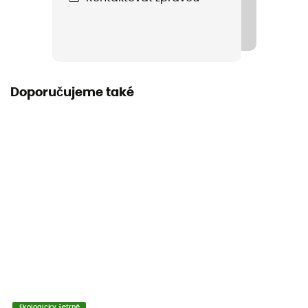
Label
ZQ Merino
Tepelná ochrana
Ano
Doporučujeme také
Materiály
100% merino vlna
Ekologicky šetrné