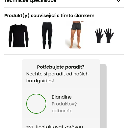
Technické specifikace
Doporučené pro
Produkt(y) související s tímto článkem
Pěší turistika / Alpské lyžování / Skialpinismus /
Trekking / Běžné použití / Lyžování / Snowboard / Ski
freeride
Pohlaví
Pánské
Potřebujete poradit?
Hmotnost
Nechte si poradit od našich
270 g
hardguides!
Název produktu
260 Tech Leggings with Fly
Blandine
Produktový
Střih
odborník
Přiléhavé
Kontaktovat zprávou