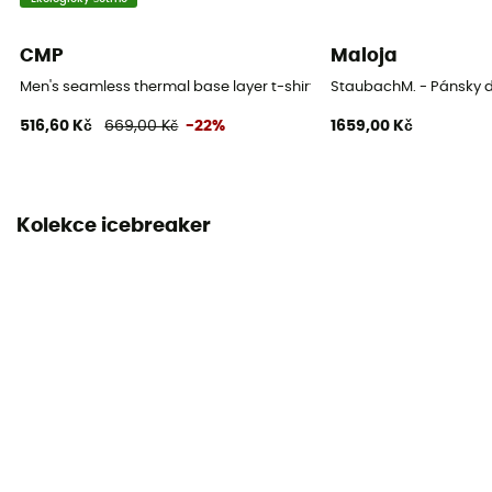
CMP
Maloja
Men's seamless thermal base layer t-shirt - Pánské funkční triko
StaubachM. - Pánsky 
516,60 Kč
669,00 Kč
-22%
1659,00 Kč
Kolekce icebreaker