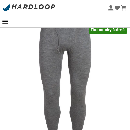
Letní akce 🔥 -5 % EXTRA při nákupu 2 produktů* s kódem
Summer5
-5% Extra - Kód Summer5
Ekologicky šetrné