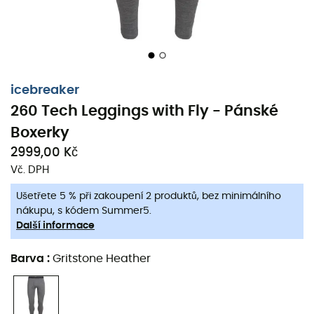
icebreaker
260 Tech Leggings with Fly - Pánské
Boxerky
2999,00 Kč
Vč. DPH
Ušetřete 5 % při zakoupení 2 produktů, bez minimálního
nákupu, s kódem Summer5.
Další informace
Barva
:
Gritstone Heather
S leggingem termickým
Icebreaker 260 Tech Leggings
with Fly
pro
muže
můžete čelit nejnižším teplotám a
zůstat pohodlně v teple.