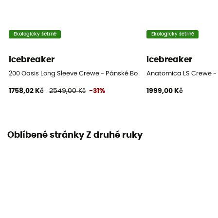
Ekologicky šetrné
Ekologicky šetrné
icebreaker
icebreaker
200 Oasis Long Sleeve Crewe - Pánské Boxerky
Anatomica LS Crewe - 
1758,02 Kč
2549,00 Kč
-31%
1999,00 Kč
Oblíbené stránky Z druhé ruky