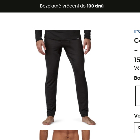
etní akce 🔥 -5 % EXTRA při nákupu 2 produktů* s kódem Summe
Bezplatné vrácení do
100 dnů
Ekologicky šetrné
P
C
-
1
Vč
B
Ve