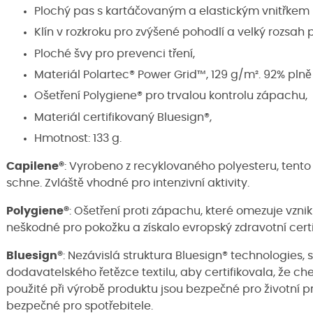
Plochý pas s kartáčovaným a elastickým vnitřkem p
Klín v rozkroku pro zvýšené pohodlí a velký rozsah
Ploché švy pro prevenci tření,
Materiál Polartec® Power Grid™, 129 g/m². 92% pln
Ošetření Polygiene® pro trvalou kontrolu zápachu,
Materiál certifikovaný Bluesign®,
Hmotnost: 133 g.
Capilene®
: Vyrobeno z recyklovaného polyesteru, tento
schne. Zvláště vhodné pro intenzivní aktivity.
Polygiene®
: Ošetření proti zápachu, které omezuje vzni
neškodné pro pokožku a získalo evropský zdravotní certifi
Bluesign®
: Nezávislá struktura Bluesign® technologies,
dodavatelského řetězce textilu, aby certifikovala, že ch
použité při výrobě produktu jsou bezpečné pro životní 
bezpečné pro spotřebitele.