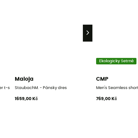
Ekologicky šetrné
Maloja
CMP
 t-shirt - Pánské funkční triko
StaubachM. - Pánsky dres
Men's Seamless short
1659,00 Kč
769,00 Kč