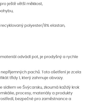
ro ještě větší měkkost,
 pohybu,
ě recyklovaný polyester/8% elastan,
 materiál odvádí pot, je prodyšný a rychle
k nepříjemných pachů. Toto ošetření je zcela
kát třídy 1, který zahrnuje obvazy.
 se sídlem ve Švýcarsku, zkoumá každý krok
emikálie, procesy, materiály a produkty
prostředí, bezpečné pro zaměstnance a