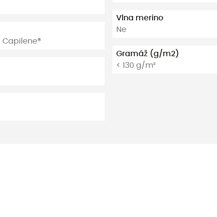
Vlna merino
Ne
/ Capilene®
Gramáž (g/m2)
< 130 g/m²