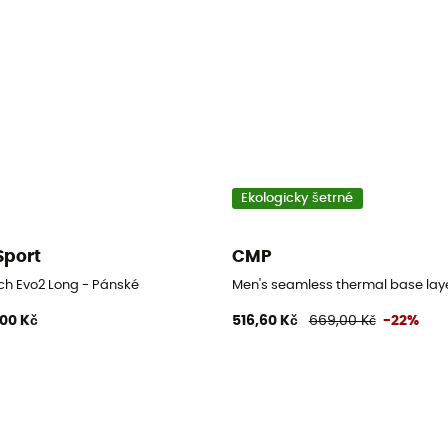
Ekologicky šetrné
Sport
CMP
kční triko
ch Evo2 Long - Pánské
Men's seamless thermal base layer
,00 Kč
516,60 Kč
669,00 Kč
-22%