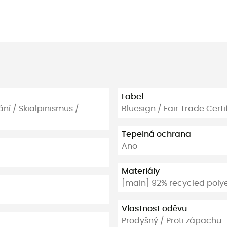
Label
vání / Skialpinismus /
Bluesign / Fair Trade Cert
Tepelná ochrana
Ano
Materiály
[main] 92% recycled polye
Vlastnost oděvu
Prodyšný / Proti zápachu