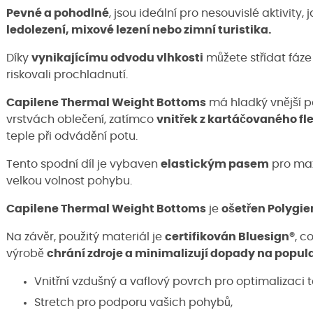
Pevné a pohodlné
, jsou ideální pro nesouvislé aktivity, 
ledolezení, mixové lezení nebo zimní turistika.
Díky
vynikajícímu odvodu vlhkosti
můžete střídat fáze 
riskovali prochladnutí.
Capilene Thermal Weight Bottoms
má hladký vnější p
vrstvách oblečení, zatímco
vnitřek z kartáčovaného fl
teple při odvádění potu.
Tento spodní díl je vybaven
elastickým pasem
pro max
velkou volnost pohybu.
Capilene Thermal Weight Bottoms
je
ošetřen Polygie
Na závěr, použitý materiál je
certifikován Bluesign®
, c
výrobě
chrání zdroje a minimalizují dopady na populac
Vnitřní vzdušný a vaflový povrch pro optimalizaci 
Stretch pro podporu vašich pohybů,