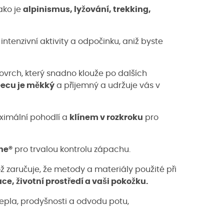
jako je
alpinismus, lyžování, trekking,
intenzivní aktivity a odpočinku, aniž byste
ovrch, který snadno klouže po dalších
eecu je měkký
a příjemný a udržuje vás v
imální pohodlí a
klínem v rozkroku
pro
ne®
pro trvalou kontrolu zápachu.
ož zaručuje, že metody a materiály použité při
e, životní prostředí a vaši pokožku.
tepla, prodyšnosti a odvodu potu,