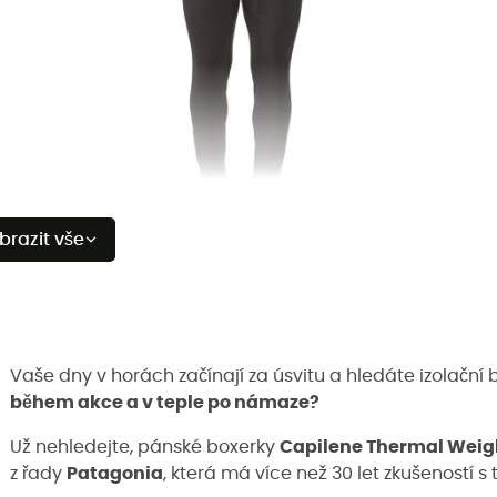
brazit vše
Vaše dny v horách začínají za úsvitu a hledáte izolační
během akce a v teple po námaze?
Už nehledejte, pánské boxerky
Capilene Thermal Weig
z řady
Patagonia
, která má více než 30 let zkušeností 