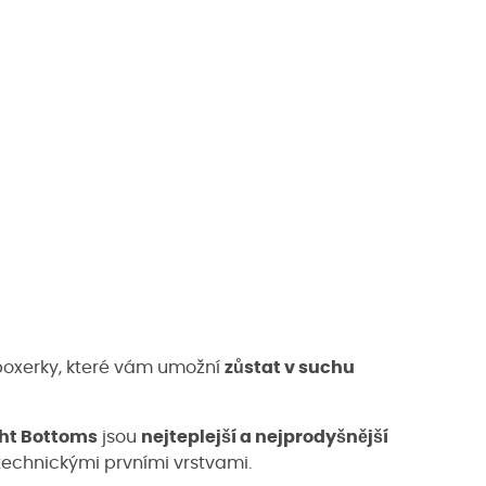
 boxerky, které vám umožní
zůstat v suchu
ht Bottoms
jsou
nejteplejší a nejprodyšnější
s technickými prvními vrstvami.