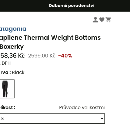
r5
Odborné poradenství
Pánske oblečeni a doplňky
Pánské oblečení
Pánské funkční trička
Pán
atagonia
apilene Thermal Weight Bottoms
 Boxerky
558,36 Kč
2599,00 Kč
-40%
. DPH
arva
:
Black
likost
:
Průvodce velikostmi