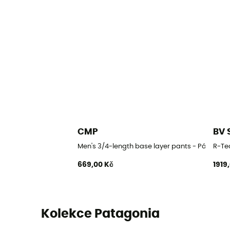
CMP
BV 
Men's 3/4-length base layer pants - Pánské fun
R-Te
669,00 Kč
1919
Kolekce Patagonia