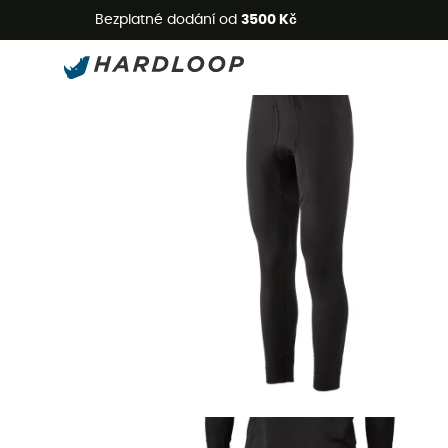
L
Bezplatné dodání od
3500 Kč