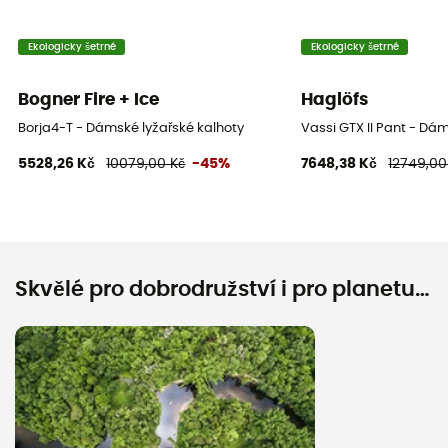
Ekologicky šetrné
Ekologicky šetrné
Bogner Fire + Ice
Haglöfs
Borja4-T - Dámské lyžařské kalhoty
Vassi GTX II Pant - Dá
5528,26 Kč
10079,00 Kč
-45%
7648,38 Kč
12749,00
Skvělé pro dobrodružství i pro planetu…