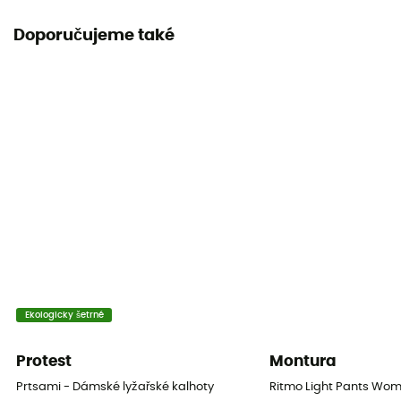
Label
Doporučujeme také
Bluesign / Fair Trade Certified™
Tepelná ochrana
Ano
Kapsy
2 kieszenie
Vnější materiál
100% polyester
Reflektory RECCO®
Ano
Ekologicky šetrné
Protisněhové nohavice
Protest
Montura
Ano
Prtsami - Dámské lyžařské kalhoty
Ritmo Light Pants Wom