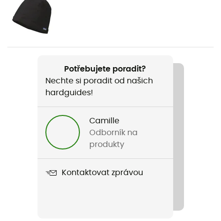
Pohlaví
Dámské
Hmotnost
621 g
Potřebujete poradit?
Nechte si poradit od našich
Název produktu
hardguides!
Insulated Snowbelle Pants
Konstrukce oděvu
Camille
2 vrstvy
Odborník na
produkty
Nepromokavost
Ano
Kontaktovat zprávou
Větrovka
Ano