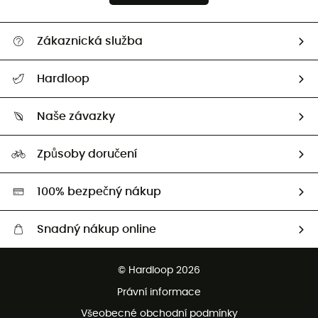
Zákaznická služba
Nápověda a kontakt
Hardloop
Sledovat zásilku
Kdo jsme?
Vrácení zboží a peněz
Naše závazky
HardGuides
Průvodce velikostmi
Naše stopa
Naši Ambasadoři
Způsoby doručení
Second hand
HardGreen
100% bezpečný nákup
Snadný nákup online
Bezplatné dodání od 3500 Kč
© Hardloop 2026
Bezplatné vrácení do 100 dnů
Právní informace
Bezplatná zákaznická služba
Všeobecné obchodní podmínky