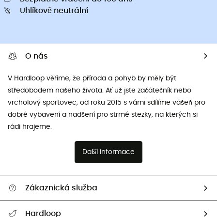
Uhlíkově neutrální
O nás
V Hardloop věříme, že příroda a pohyb by měly být
středobodem našeho života. Ať už jste začátečník nebo
vrcholový sportovec, od roku 2015 s vámi sdílíme vášeň pro
dobré vybavení a nadšení pro strmé stezky, na kterých si
rádi hrajeme.
Další informace
Zákaznická služba
Nápověda a kontakt
Hardloop