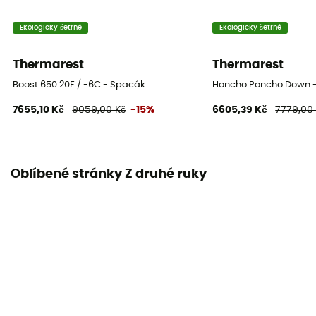
Ekologicky šetrné
Ekologicky šetrné
Thermarest
Thermarest
Boost 650 20F / -6C - Spacák
Honcho Poncho Down 
7655,10 Kč
9059,00 Kč
-15%
6605,39 Kč
7779,00
Oblíbené stránky Z druhé ruky