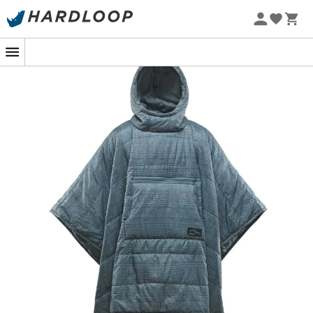
Letní akce 🔥 -5 % EXTRA při nákupu 2 produktů* s kódem
Summer5
-5% Extra - Kód Summer5