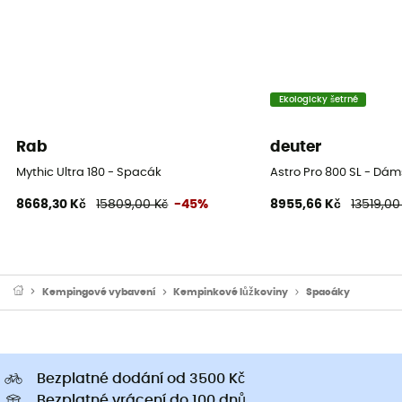
Ekologicky šetrné
Rab
deuter
Mythic Ultra 180 - Spacák
Astro Pro 800 SL - Dá
8668,30 Kč
15809,00 Kč
-45%
8955,66 Kč
13519,00
Kempingové vybavení
Kempinkové lůžkoviny
Spacáky
Bezplatné dodání od 3500 Kč
Bezplatné vrácení do 100 dnů