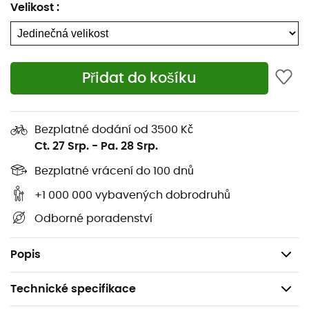
kapsu, která umožňuje spacák složit dovnitř pro
Velikost
:
snadnější přepravu. Díky
Honcho Poncho
od
Thermarest
vám už nikdy nebude zima během vašich
dobrodružství!
Přidat do košíku
Materiál: polyester ripstop
Izolace: EraLoft™
Voděodolná a prodyšná tkanina
Bezplatné dodání od 3500 Kč
Ct. 27 Srp.
-
Pa. 28 Srp.
Kapsa na zahřátí rukou
Zipová kapsa
Bezplatné vrácení do 100 dnů
Šířka: 142 cm
+1 000 000 vybavených dobrodruhů
Délka: 200 cm
Odborné poradenství
Rozměry složeného: 28 x 43 cm
Hmotnost: 690 g
Popis
Technické specifikace