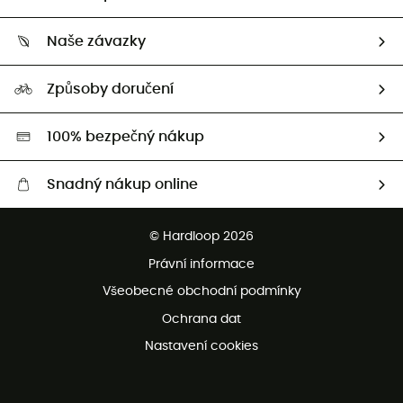
Sledovat zásilku
Kdo jsme?
Vrácení zboží a peněz
Naše závazky
HardGuides
Průvodce velikostmi
Naše stopa
Naši Ambasadoři
Způsoby doručení
Second hand
HardGreen
100% bezpečný nákup
Snadný nákup online
Bezplatné dodání od 3500 Kč
© Hardloop 2026
Bezplatné vrácení do 100 dnů
Právní informace
Bezplatná zákaznická služba
Všeobecné obchodní podmínky
Ochrana dat
Nastavení cookies