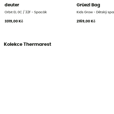
deuter
Grüezi Bag
28 x 43 cm
Orbit EL 0C / 32F - Spacák
Kids Grow - Dětský sp
3319,00 Kč
2169,00 Kč
Kolekce Thermarest