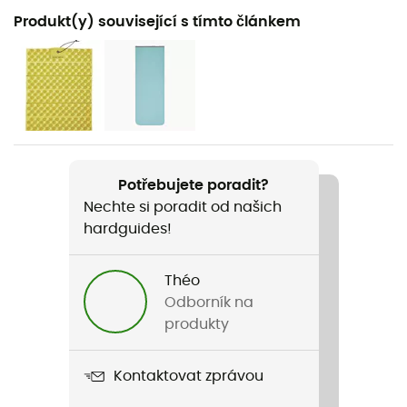
Doporučené pro
Produkt(y) související s tímto článkem
Pěší turistika / Trekking / Kemping
Pohlaví
Pánské / Dámské
Hmotnost
690 g
Potřebujete poradit?
Nechte si poradit od našich
Název produktu
hardguides!
Honcho Poncho
Nepromokavost
Théo
Ano
Odborník na
produkty
Materiál
20D polyester
Kontaktovat zprávou