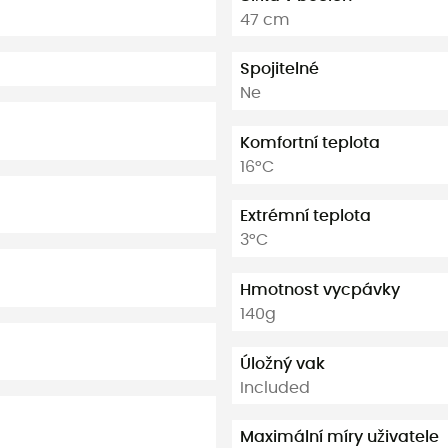
47 cm
Spojitelné
Ne
Komfortní teplota
16°C
Extrémní teplota
3°C
Hmotnost vycpávky
140g
Úložný vak
Included
Maximální míry uživatele