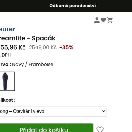
r5
Odborné poradenství
Kempingové vybavení
Kempinkové lůžkoviny
Spacáky
euter
reamlite - Spacák
655,96 Kč
2549,00 Kč
-35%
. DPH
arva
:
Navy / Framboise
likost
:
Přidat do košíku