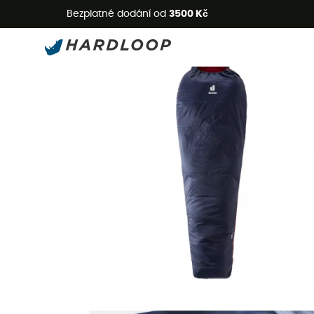
L
Bezplatné dodání od
3500 Kč