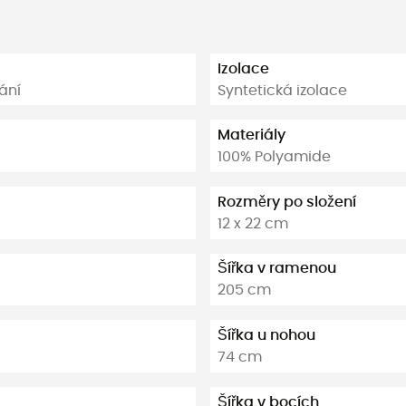
Izolace
ání
Syntetická izolace
Materiály
100% Polyamide
Rozměry po složení
12 x 22 cm
Šířka v ramenou
205 cm
Šířka u nohou
74 cm
Šířka v bocích