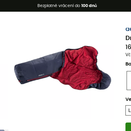
etní akce 🔥 -5 % EXTRA při nákupu 2 produktů* s kódem Summe
Bezplatné vrácení do
100 dnů
Ekologicky šetrné
d
D
1
Vč
B
Ve