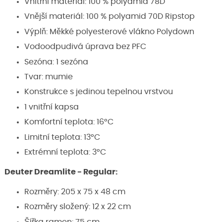
Vnitřní materiál: 100 % polyamid 78D
Vnější materiál: 100 % polyamid 70D Ripstop
Výplň: Měkké polyesterové vlákno Polydown
Vodoodpudivá úprava bez PFC
Sezóna: 1 sezóna
Tvar: mumie
Konstrukce s jedinou tepelnou vrstvou
1 vnitřní kapsa
Komfortní teplota: 16°C
Limitní teplota: 13°C
Extrémní teplota: 3°C
Deuter Dreamlite - Regular:
Rozměry: 205 x 75 x 48 cm
Rozměry složený: 12 x 22 cm
Šířka ramen: 75 cm