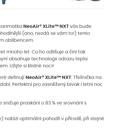
 karimatka
NeoAir® XLite™ NXT
vás bude
hodlnější (ano, nezdá se vám to!) tento
ým oblíbencem.
t mnoho let. Co ho odlišuje a činí tak
ní obsahuje technologii odrazu tepla.
m. Užijte si klidné noci!
eré definují
NeoAir® XLite™ NXT
. Třešnička na
bí. Perfektní pro zasněžený bivak i letní noc
 snižuje praskání o 83 % ve srovnání s
) nabízí optimální pohodlí v přírodě, při stejné