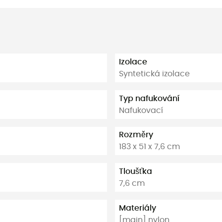
Izolace
Syntetická izolace
Typ nafukování
Nafukovací
Rozměry
183 x 51 x 7,6 cm
Tloušťka
7,6 cm
Materiály
[main] nylon