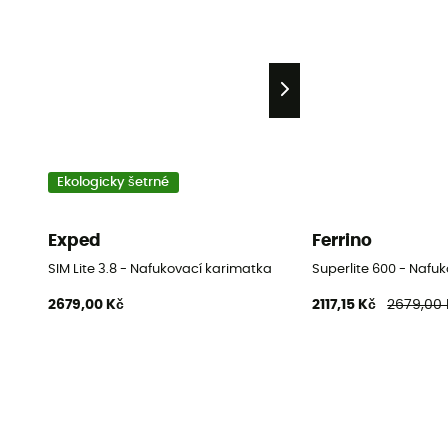
Ekologicky šetrné
Exped
Ferrino
SIM Lite 3.8 - Nafukovací karimatka
Superlite 600 - Nafu
2679,00 Kč
2117,15 Kč
2679,00 