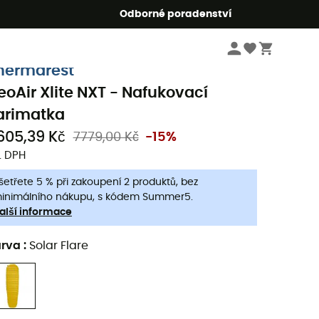
r5
Odborné poradenství
Kempingové vybavení
Kempinkové lůžkoviny
Nafukovací karimatky
hermarest
eoAir Xlite NXT - Nafukovací
arimatka
605,39 Kč
7779,00 Kč
-15%
. DPH
šetřete 5 % při zakoupení 2 produktů, bez
inimálního nákupu, s kódem Summer5.
alší informace
arva
:
Solar Flare