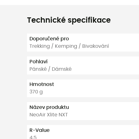
Technické specifikace
Doporučené pro
Trekking / Kemping / Bivakování
Pohlaví
Pánské / Dámské
Hmotnost
370 g
Název produktu
NeoAir Xlite NXT
R-Value
4,5