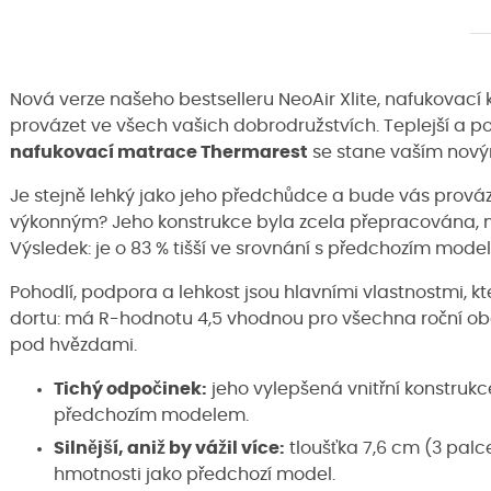
Nová verze našeho bestselleru NeoAir Xlite, nafukovací
provázet ve všech vašich dobrodružstvích. Teplejší a po
nafukovací matrace Thermarest
se stane vaším nov
Je stejně lehký jako jeho předchůdce a bude vás prováze
výkonným? Jeho konstrukce byla zcela přepracována, ny
Výsledek: je o 83 % tišší ve srovnání s předchozím modele
Pohodlí, podpora a lehkost jsou hlavními vlastnostmi, kt
dortu: má R-hodnotu 4,5 vhodnou pro všechna roční obdo
pod hvězdami.
Tichý odpočinek:
jeho vylepšená vnitřní konstrukce
předchozím modelem.
Silnější, aniž by vážil více:
tloušťka 7,6 cm (3 palce
hmotnosti jako předchozí model.