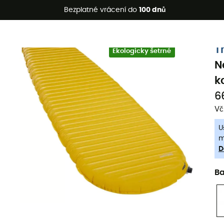
etní akce 🔥 -5 % EXTRA při nákupu 2 produktů* s kódem Summe
Bezplatné vrácení do
100 dnů
-5% Extra - Kód Summer5
T
Ekologicky šetrné
N
k
6
Vč
U
m
D
B