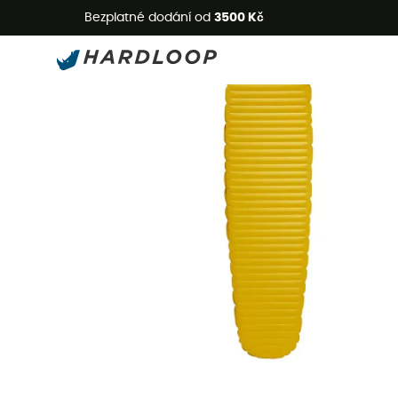
L
Bezplatné dodání od
3500 Kč