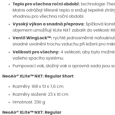
Teplo pro všechna roční období:
technologie The
Matrix odrážejí tělesné teplo a snižují tepelné ztrát
vhodnou pro všechna roční období.
Vysoký výkon a snadná přeprava:
špičková konstr
objemem umožňují XLite NXT zabalit do velikosti 1li
Ventil WingLock™:
rychlé jednosměrné nafouknutí
snadné uvolnění trochu vzduchu při ležení pro mik
Velikosti pro všechny:
4 velikosti, aby bylo možné
vašeho spacího systému.
Pumpovací vak, úložný vak a opravná sada jsou so
NeoAir® XLite™ NXT: Regular Short
Rozměry: 168 x 51 x 7,6 cm
Rozměry složené: 23 x 10 cm
Hmotnost: 330 g
NeoAir® XLite™ NXT: Regular