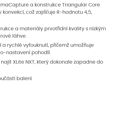
rmaCapture a konstrukce Triangular Core
y konvekcí, což zajišťuje R-hodnotu 4,5,
ukce a materiály prvotřídní kvality s nízkým
trové láhve.
 a rychlé vyfouknutí, přičemž umožňuje
ro-nastavení pohodlí.
 najít XLite NXT, který dokonale zapadne do
učástí balení.