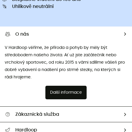
Uhlíkově neutrální
O nás
V Hardloop věříme, že příroda a pohyb by měly být
středobodem našeho života. Ať už jste začátečník nebo
vrcholový sportovec, od roku 2015 s vámi sdílíme vášeň pro
dobré vybavení a nadšení pro strmé stezky, na kterých si
rádi hrajeme.
Další informace
Zákaznická služba
Nápověda a kontakt
Hardloop