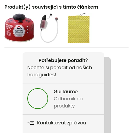
Doporučené pro
Produkt(y) související s tímto článkem
Pěší turistika / Skialpinismus / Trekking / Horolezectví /
Běžné použití
Hmotnost
430 g
Název produktu
Potřebujete poradit?
Windburner 1,0 L
Nechte si poradit od našich
hardguides!
Objem
1 L
Guillaume
Typ paliva
Odborník na
Plyn
produkty
Počet hořáků
Kontaktovat zprávou
1