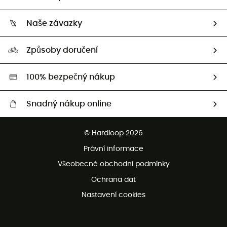
Sledovat zásilku
Kdo jsme?
Vrácení zboží a peněz
Naše závazky
HardGuides
Průvodce velikostmi
Naše stopa
Naši Ambasadoři
Způsoby doručení
Second hand
HardGreen
100% bezpečný nákup
Snadný nákup online
Bezplatné dodání od 3500 Kč
© Hardloop 2026
Bezplatné vrácení do 100 dnů
Právní informace
Bezplatná zákaznická služba
Všeobecné obchodní podmínky
Ochrana dat
Nastavení cookies