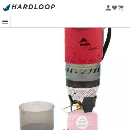
Letní akce 🔥 -5 % EXTRA při nákupu 2 produktů* s kódem
Summer5
-5% Extra - Kód Summer5
Pro vaše minimalistické výlety o samotě nebo ve dvou, i
za těch nejextrémnějších podmínek, je
MSR WindBurner
Sady nádobí
ideální.
Hořák s radiální hlavou a jeho uzavřená konstrukce, která
tvoří
technologii Reactor®
, umožňují použití vařiče i za
extrémních podmínek, zejména proti větru.
Stačí pouze 2 minuty a 30 sekund k uvedení 0,5 l vody do
varu při spotřebě pouhých 7 g paliva.
Odolnost proti větru je posílena vnitřním regulátorem
tlaku.
Je
nejrychlejší a nejúspornější na palivo
. Můžete tak
vzít méně palivových kartuší a odlehčit svůj batoh.