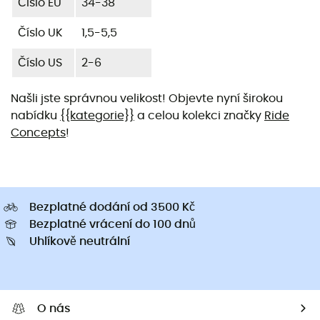
Číslo EU
34-38
Číslo UK
1,5-5,5
Číslo US
2-6
Našli jste správnou velikost! Objevte nyní širokou
nabídku
{{kategorie}}
a celou kolekci značky
Ride
Concepts
!
Bezplatné dodání od 3500 Kč
Bezplatné vrácení do 100 dnů
Uhlíkově neutrální
O nás