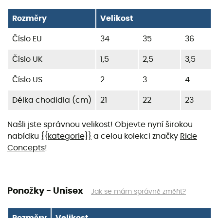
Rozměry
Velikost
Číslo EU
34
35
36
Číslo UK
1,5
2,5
3,5
Číslo US
2
3
4
Délka chodidla (cm)
21
22
23
Našli jste správnou velikost! Objevte nyní širokou
nabídku
{{kategorie}}
a celou kolekci značky
Ride
Concepts
!
Ponožky - Unisex
Jak se mám správně změřit?
Rozměry
Velikost