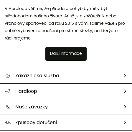
V Hardloop věříme, že příroda a pohyb by měly být
středobodem našeho života. Ať už jste začátečník nebo
vrcholový sportovec, od roku 2015 s vámi sdílíme vášeň pro
dobré vybavení a nadšení pro strmé stezky, na kterých si
rádi hrajeme.
Další informace
Zákaznická služba
Nápověda a kontakt
Hardloop
Sledovat zásilku
Kdo jsme?
Vrácení zboží a peněz
Naše závazky
HardGuides
Průvodce velikostmi
Naše stopa
Naši Ambasadoři
Způsoby doručení
Second hand