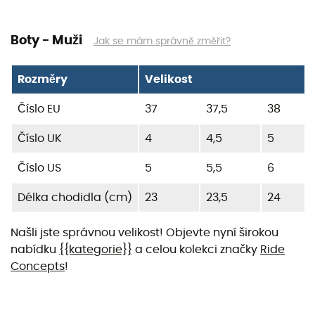
Boty - Muži
Jak se mám správně změřit?
Rozměry
Velikost
Číslo EU
37
37,5
38
Číslo UK
4
4,5
5
Číslo US
5
5,5
6
Délka chodidla (cm)
23
23,5
24
Našli jste správnou velikost! Objevte nyní širokou
nabídku
{{kategorie}}
a celou kolekci značky
Ride
Concepts
!