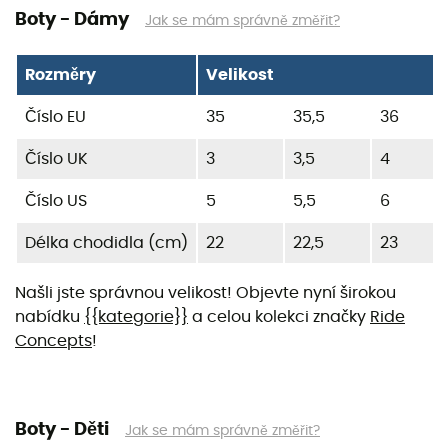
Boty - Dámy
Jak se mám správně změřit?
Rozměry
Velikost
Číslo EU
35
35,5
36
Číslo UK
3
3,5
4
Číslo US
5
5,5
6
Délka chodidla (cm)
22
22,5
23
Našli jste správnou velikost! Objevte nyní širokou
nabídku
{{kategorie}}
a celou kolekci značky
Ride
Concepts
!
Boty - Děti
Jak se mám správně změřit?