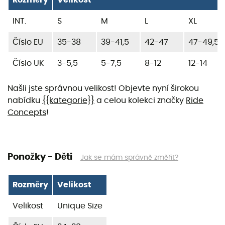
INT.
S
M
L
XL
Číslo EU
35-38
39-41,5
42-47
47-49,5
Číslo UK
3-5,5
5-7,5
8-12
12-14
Našli jste správnou velikost! Objevte nyní širokou
nabídku
{{kategorie}}
a celou kolekci značky
Ride
Concepts
!
Ponožky - Děti
Jak se mám správně změřit?
Rozměry
Velikost
Velikost
Unique Size