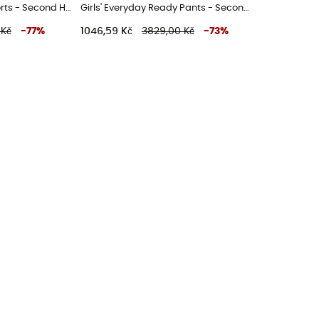
W's Dirt Craft Bike Shorts - Second Hand Dámské kraťasy - Nachový - 36
Girls' Everyday Ready Pants - Second Hand Dětské lyžařské kalhoty - Vícebarevný - M
 Kč
-
77
%
1046,59 Kč
3829,00 Kč
-
73
%