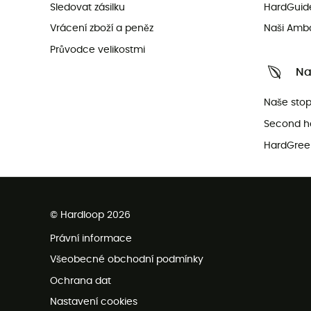
Sledovat zásilku
HardGuid
Vrácení zboží a peněz
Naši Amb
Průvodce velikostmi
Na
Naše sto
Second h
HardGree
© Hardloop 2026
Právní informace
Všeobecné obchodní podmínky
Ochrana dat
Nastavení cookies