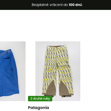
etní akce 🔥 -5 % EXTRA při nákupu 2 produktů* s kódem Summe
Bezplatné vrácení do
100 dnů
Z druhé ruky
Patagonia