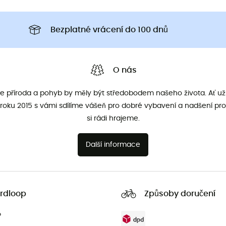
Bezplatné vrácení do 100 dnů
O nás
že příroda a pohyb by měly být středobodem našeho života. Ať už 
roku 2015 s vámi sdílíme vášeň pro dobré vybavení a nadšení pro
si rádi hrajeme.
Další informace
rdloop
Způsoby doručení
?