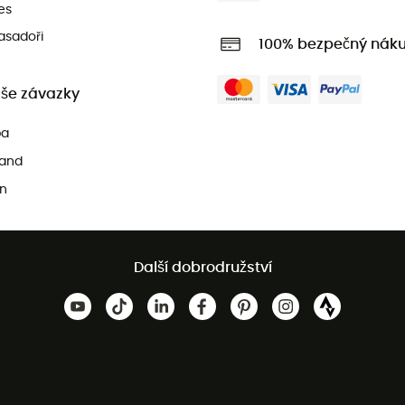
es
asadoři
100% bezpečný nák
še závazky
pa
and
n
Další dobrodružství