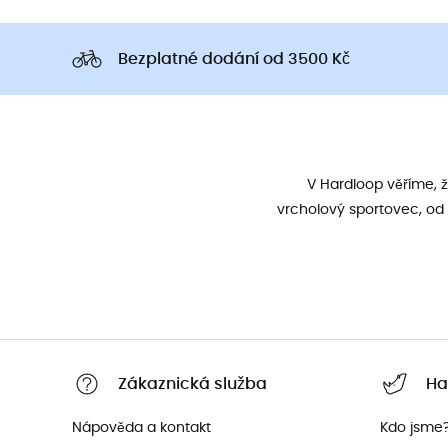
Bezplatné dodání od 3500 Kč
V Hardloop věříme, 
vrcholový sportovec, od 
Zákaznická služba
Ha
Nápověda a kontakt
Kdo jsme