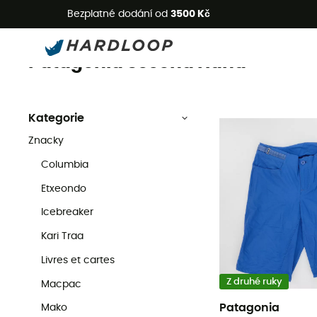
L
Bezplatné dodání od
3500 Kč
Patagonia
Pre-owned
Znacky
Patagonia Second Hand
Kategorie
Znacky
Columbia
Etxeondo
Icebreaker
Kari Traa
Livres et cartes
Z druhé ruky
Macpac
Patagonia
Mako