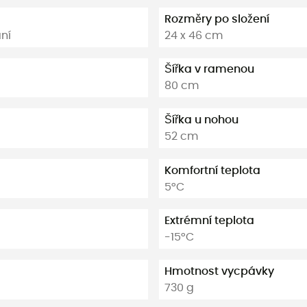
Rozměry po složení
ání
24 x 46 cm
Šířka v ramenou
80 cm
Šířka u nohou
52 cm
Komfortní teplota
5°C
Extrémní teplota
-15°C
Hmotnost vycpávky
730 g