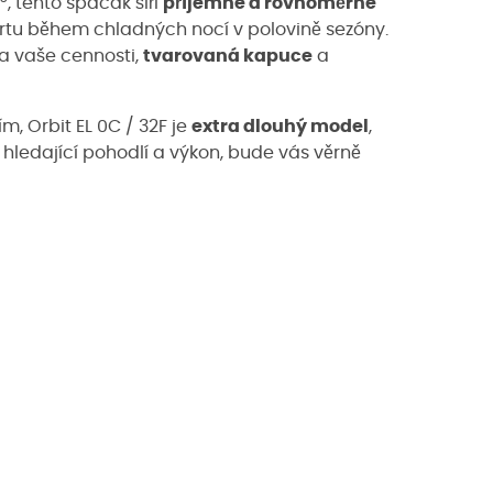
, tento spacák šíří
příjemné a rovnoměrné
ortu během chladných nocí v polovině sezóny.
a vaše cennosti,
tvarovaná kapuce
a
, Orbit EL 0C / 32F je
extra dlouhý model
,
 hledající pohodlí a výkon, bude vás věrně