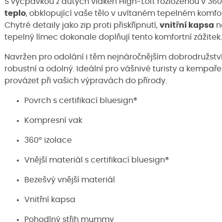
S vycpávkou z dutých vláken High-Loft rozloženou v 360°
teplo
, obklopující vaše tělo v uvítaném tepelném komf
Chytré detaily jako zip proti přiskřípnutí,
vnitřní kapsa
n
tepelný límec dokonale doplňují tento komfortní zážitek.
Navržen pro odolání i těm nejnáročnějším dobrodružstvím
robustní a odolný. Ideální pro vášnivé turisty a kempaře
provázet při vašich výpravách do přírody.
Povrch s certifikací bluesign®
Kompresní vak
360° izolace
Vnější materiál s certifikací bluesign®
Bezešvý vnější materiál
Vnitřní kapsa
Pohodlný střih mummy