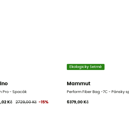
Ekologicky šetrné
rino
Mammut
n Pro - Spacák
Perform Fiber Bag -7C - Pánsky 
,02 Kč
2729,00 Kč
-15%
6379,00 Kč