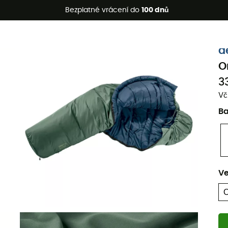
etní akce 🔥 -5 % EXTRA při nákupu 2 produktů* s kódem Summe
Bezplatné vrácení do
100 dnů
Ekologicky šetrné
d
O
3
Vč
B
Ve