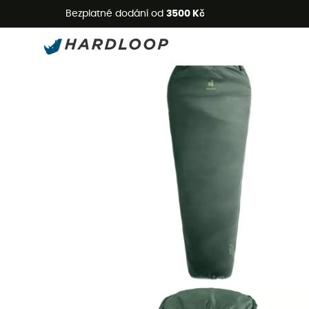
L
Bezplatné dodání od
3500 Kč