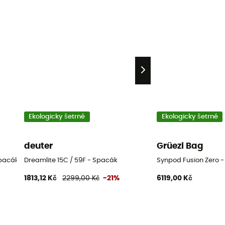
Ekologicky šetrné
Ekologicky šetrné
deuter
Grüezi Bag
spacák
Dreamlite 15C / 59F - Spacák
Synpod Fusion Zero 
1813,12 Kč
2299,00 Kč
-21%
6119,00 Kč