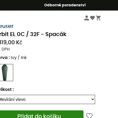
r5
Odborné poradenství
Kempingové vybavení
Kempinkové lůžkoviny
Spacáky
euter
rbit EL 0C / 32F - Spacák
319,00 Kč
. DPH
arva
:
Ivy / Ink
likost
:
Přidat do košíku