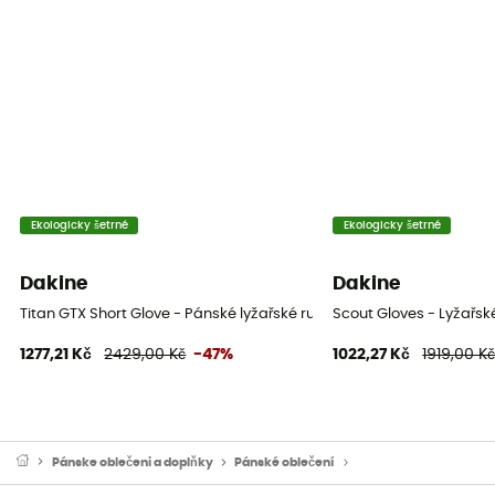
Ekologicky šetrné
Ekologicky šetrné
Dakine
Dakine
Titan GTX Short Glove - Pánské lyžařské rukavice
Scout Gloves - Lyžařsk
1277,21 Kč
2429,00 Kč
-47%
1022,27 Kč
1919,00 K
Pánske oblečeni a doplňky
Pánské oblečení
Pánské rukavice a pal