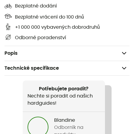
Bezplatné dodání
Zesílená kožená dlaň a prsty pro větší odolnost
Bezplatné vrácení do 100 dnů
Pásek na zápěstí a stahovací šňůrka zabraňují
+1 000 000 vybavených dobrodruhů
pronikání sněhu
Odborné poradenství
Materiál: 100 % nylon
Hmotnost: 239,1 g
Popis
Technické specifikace
Doporučené pro
Lyžování / Snowboard / Zimní sporty
Potřebujete poradit?
Nechte si poradit od našich
Pohlaví
hardguides!
Pánské
Blandine
Hmotnost
Odborník na
239,1 g