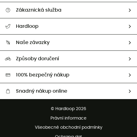
Zákaznická služba
Nápověda a kontakt
Hardloop
Sledovat zásilku
Kdo jsme?
Vrácení zboží a peněz
Naše závazky
HardGuides
Průvodce velikostmi
Naše stopa
Naši Ambasadoři
Způsoby doručení
Second hand
HardGreen
100% bezpečný nákup
Snadný nákup online
Bezplatné dodání od 3500 Kč
© Hardloop 2026
Bezplatné vrácení do 100 dnů
Právní informace
Bezplatná zákaznická služba
Všeobecné obchodní podmínky
Ochrana dat