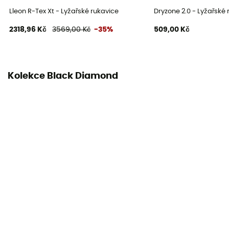
Ne
Lleon R-Tex Xt - Lyžařské rukavice
Dryzone 2.0 - Lyžařské 
2318,96 Kč
3569,00 Kč
-35%
509,00 Kč
Kompatibilní s dotykovou obrazovkou
Ne
Kolekce Black Diamond