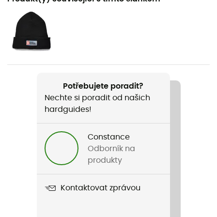
Alpské lyžování / Skialpinismus / Horolezectví /
Lyžování / Ski freeride
Pohlaví
Pánské / Dámské
Hmotnost
Potřebujete poradit?
133 g
Nechte si poradit od našich
hardguides!
Název produktu
Kingpin
Constance
Řemínek
Odborník na
Ne
produkty
Nepromokavost
Kontaktovat zprávou
Ne