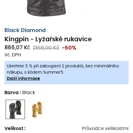
Black Diamond
Kingpin - Lyžařské rukavice
866,07 Kč
2169,00 Kč
-60%
Vaše ruce v centru pozornosti!
Vč. DPH
To je slib, který dává
Black Diamond
profesionálům a
Ušetřete 5 % při zakoupení 2 produktů, bez minimálního
víkendovým nadšencům
s
lyžařskými rukavicemi
nákupu, s kódem Summer5.
Kingpin Gloves
!
Další informace
Lehké
,
ultra-odolné a teplé
,
Kingpin Gloves
zaručují
Barva
:
Black
perfektní svobodu pohybu
.
Vnější část z
kozí kůže
je velmi
odolná proti opotřebení
,
zatímco
190 g fleecová podšívka
poskytuje veškeré
potřebné teplo, aby čelila měnícím se podmínkám v
Velikost
:
Průvodce velikostmi
horách.