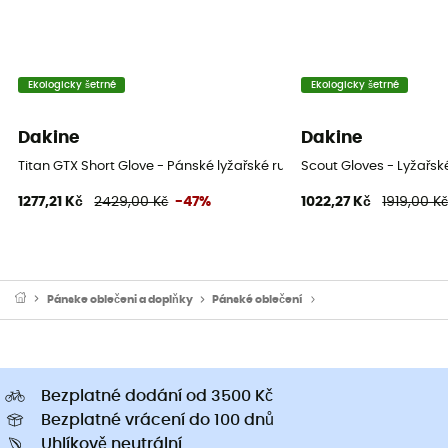
Ekologicky šetrné
Ekologicky šetrné
Dakine
Dakine
Titan GTX Short Glove - Pánské lyžařské rukavice
Scout Gloves - Lyžařsk
1277,21 Kč
2429,00 Kč
-47%
1022,27 Kč
1919,00 K
Pánske oblečeni a doplňky
Pánské oblečení
Pánské rukavice a pal
Bezplatné dodání od 3500 Kč
Bezplatné vrácení do 100 dnů
Uhlíkově neutrální