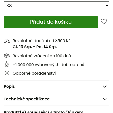
Oceňujeme jejich čistý vzhled a praktický palec s
otíračem nosu!
Přidat do košíku
S
Kingpin
si zvolte
trvanlivý, robustní a efektivní pár
rukavic!
Vnější část z plné kozí kůže s výztuhou dlaně z kozí
Bezplatné dodání od 3500 Kč
kůže,
Ct. 13 Srp.
-
Pa. 14 Srp.
Pevná podšívka z 190 g fleecu,
Bezplatné vrácení do 100 dnů
Krátká manžeta,
+1 000 000 vybavených dobrodruhů
Optimální podmínky pro použití: -7 až 2°C,
Odborné poradenství
Hmotnost páru: 133 g.
Popis
Technické specifikace
Doporučené pro
Produkt(y) související s tímto článkem