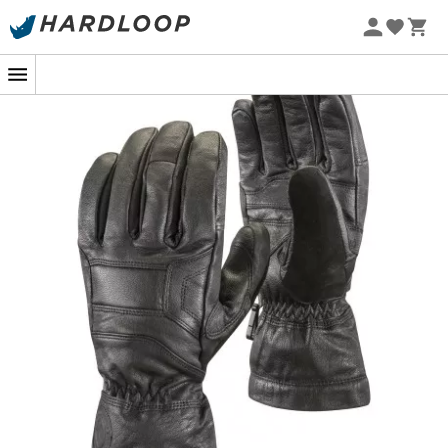
Letní akce 🔥 -5 % EXTRA při nákupu 2 produktů* s kódem
Summer5
-5% Extra - Kód Summer5