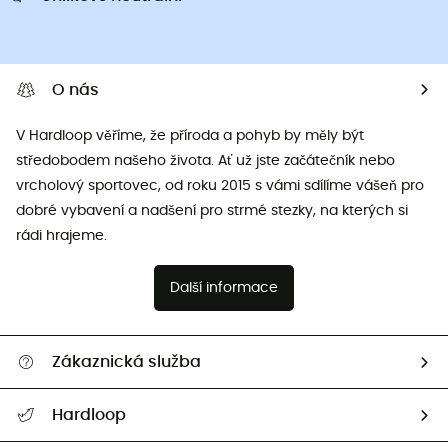
O nás
V Hardloop věříme, že příroda a pohyb by měly být
středobodem našeho života. Ať už jste začátečník nebo
vrcholový sportovec, od roku 2015 s vámi sdílíme vášeň pro
dobré vybavení a nadšení pro strmé stezky, na kterých si
rádi hrajeme.
Další informace
Zákaznická služba
Nápověda a kontakt
Hardloop
Sledovat zásilku