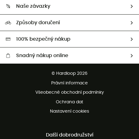
Kdo jsme?
Vrácení zboží a peněz
Naše závazky
HardGuides
Průvodce velikostmi
Naše stopa
Naši Ambasadoři
Způsoby doručení
Second hand
HardGreen
100% bezpečný nákup
Snadný nákup online
Bezplatné dodání od 3500 Kč
© Hardloop 2026
Bezplatné vrácení do 100 dnů
Právní informace
Bezplatná zákaznická služba
Všeobecné obchodní podmínky
Ochrana dat
Nastavení cookies
Další dobrodružství