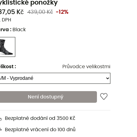
yklistické ponožky
87,05 Kč
439,00 Kč
-12%
. DPH
arva
:
Black
likost
:
Průvodce velikostmi
Není dostupný
Bezplatné dodání od 3500 Kč
Bezplatné vrácení do 100 dnů