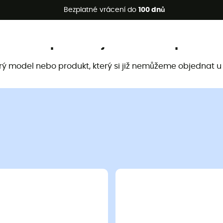
etní akce 🔥 -5 % EXTRA při nákupu 2 produktů* s kódem Summe
Bezplatné vrácení do
100 dnů
Tento produkt již není k dispozici
arý model nebo produkt, který si již nemůžeme objednat u