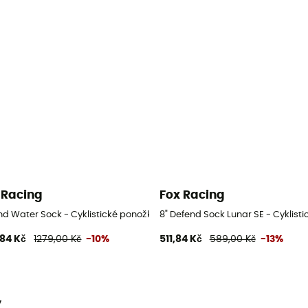
 Racing
Fox Racing
nd Water Sock - Cyklistické ponožky
8" Defend Sock Lunar SE - Cyklist
,84 Kč
1279,00 Kč
-10%
511,84 Kč
589,00 Kč
-13%
y