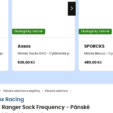
Ekologicky šetrné
Ekologicky šetrné
Assos
SPORCKS
é ponožky
Winter Socks EVO - Cyklistické ponožky
Monte Becco - Cyk
639,00 Kč
489,00 Kč
Pánske oblečeni a doplňky
Pánské oblečení
Pánské ponožky
Pánské c
ox Racing
" Ranger Sock Frequency - Pánské