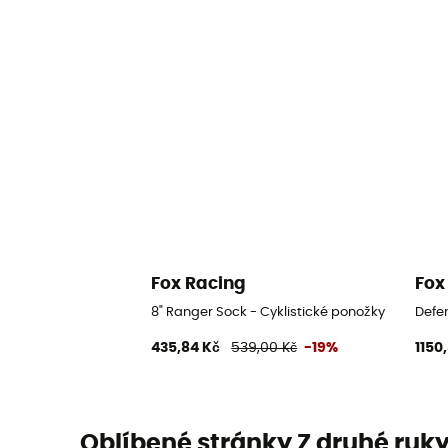
Fox Racing
Fox
8" Ranger Sock - Cyklistické ponožky
Defe
435,84 Kč
539,00 Kč
-19%
1150
Oblíbené stránky Z druhé ruk