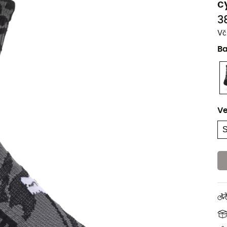
c
3
Vč
B
Ve