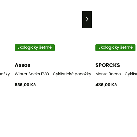
Ekologicky šetrné
Ekologicky šetrné
Assos
SPORCKS
nožky
Winter Socks EVO - Cyklistické ponožky
Monte Becco - Cyklis
639,00 Kč
489,00 Kč