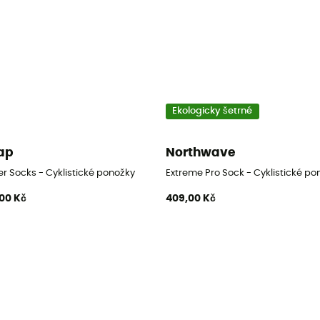
Ekologicky šetrné
ap
Northwave
ožky
r Socks - Cyklistické ponožky
Extreme Pro Sock - Cyklistické po
00 Kč
409,00 Kč