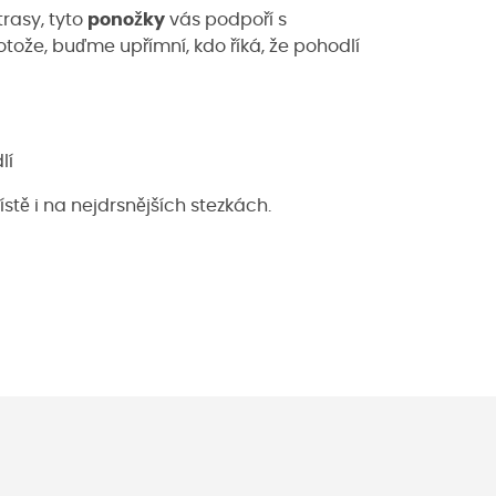
trasy, tyto
ponožky
vás podpoří s
tože, buďme upřímní, kdo říká, že pohodlí
lí
tě i na nejdrsnějších stezkách.