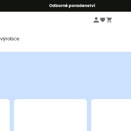
r5
Odborné poradenství
 výrobce.