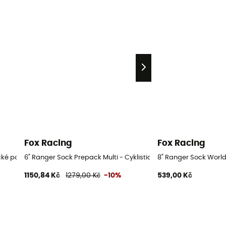
Fox Racing
Fox Racing
ické ponožky
6" Ranger Sock Prepack Multi - Cyklistické ponožky
8" Ranger Sock World
1150,84 Kč
1279,00 Kč
-10%
539,00 Kč