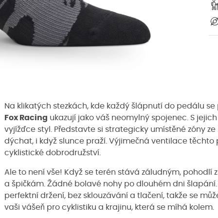
Na klikatých stezkách, kde každý šlápnutí do pedálu se 
Fox Racing
ukazují jako váš neomylný spojenec. S jeji
vyjížďce styl. Představte si strategicky umístěné zóny ze
dýchat, i když slunce praží. Výjimečná ventilace těcht
cyklistické dobrodružství.
Ale to není vše! Když se terén stává záludným, pohodl
a špičkám. Žádné bolavé nohy po dlouhém dni šlapání.
perfektní držení, bez sklouzávání a tlačení, takže se můž
vaši vášeň pro cyklistiku a krajinu, která se míhá kolem.