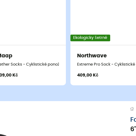
Ekologicky šetrné
Maap
Northwave
ponožky
ether Socks - Cyklistické ponožky
Extreme Pro Sock - Cyklistick
09,00 Kč
409,00 Kč
F
6