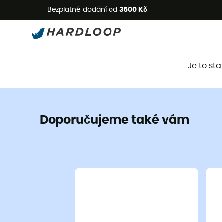
L
Bezplatné dodání od
3500 Kč
Je to st
Doporučujeme také vám