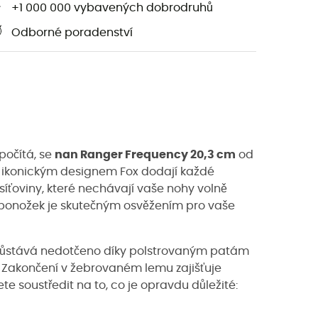
+1 000 000 vybavených dobrodruhů
Odborné poradenství
počítá, se
nan Ranger Frequency 20,3 cm
od
ch ikonickým designem Fox dodají každé
 síťoviny, které nechávají vaše nohy volně
o ponožek je skutečným osvěžením pro vaše
í zůstává nedotčeno díky polstrovaným patám
 Zakončení v žebrovaném lemu zajišťuje
ete soustředit na to, co je opravdu důležité: