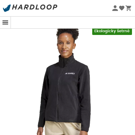
Letní akce 🔥 -5 % EXTRA při nákupu 2 produktů* s kódem
Summer5
-5% Extra - Kód Summer5
Ekologicky šetrné