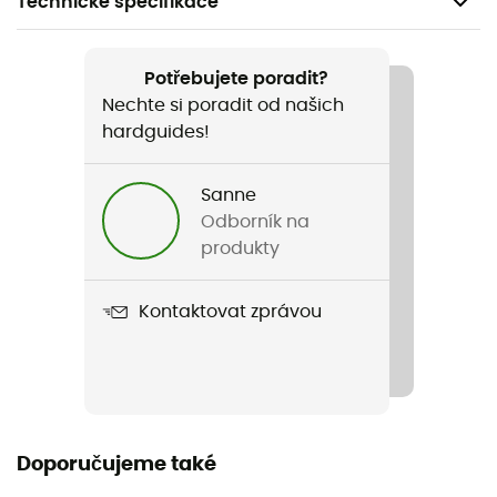
Technické specifikace
Doporučené pro
Pěší turistika
Potřebujete poradit?
Nechte si poradit od našich
Pohlaví
hardguides!
Dámské
Sanne
Název produktu
Odborník na
Terrex Essential Full Zip Fleece
produkty
Střih
Kontaktovat zprávou
Standardní
Label
Recyklované
Kapuce
Doporučujeme také
Ne