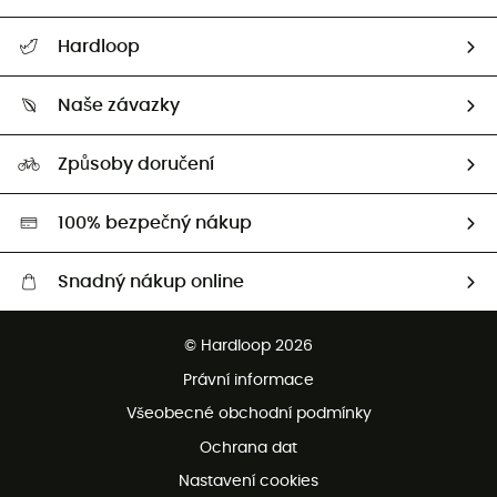
Nápověda a kontakt
Hardloop
Sledovat zásilku
Kdo jsme?
Vrácení zboží a peněz
Naše závazky
HardGuides
Průvodce velikostmi
Naše stopa
Naši Ambasadoři
Způsoby doručení
Second hand
HardGreen
100% bezpečný nákup
Snadný nákup online
Bezplatné dodání od 3500 Kč
© Hardloop 2026
Bezplatné vrácení do 100 dnů
Právní informace
Bezplatná zákaznická služba
Všeobecné obchodní podmínky
Ochrana dat
Nastavení cookies