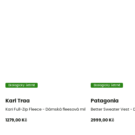
Kapsy
2 kieszenie
Materiály
100 % polyester (recyclé)
Vlastnost oděvu
Izolační
Úroveň tepla
Střední fleesová mikina
Ekologicky šetrné
Ekologicky šetrné
Kari Traa
Patagonia
Kari Full-Zip Fleece - Dámská fleesová mikina
Better Sweater Vest -
1279,00 Kč
2999,00 Kč