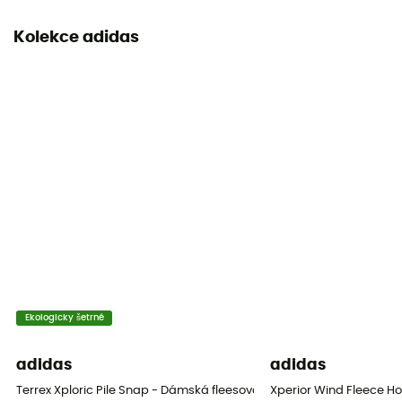
Kolekce adidas
Ekologicky šetrné
adidas
adidas
Terrex Xploric Pile Snap - Dámská fleesová mikina
Xperior Wind Fleece H