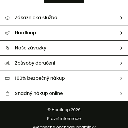
Zákaznická služba
Nápověda a kontakt
Hardloop
Sledovat zásilku
Kdo jsme?
Vrácení zboží a peněz
Naše závazky
HardGuides
Průvodce velikostmi
Naše stopa
Naši Ambasadoři
Způsoby doručení
Second hand
HardGreen
100% bezpečný nákup
Snadný nákup online
Bezplatné dodání od 3500 Kč
© Hardloop 2026
Bezplatné vrácení do 100 dnů
Právní informace
Bezplatná zákaznická služba
Všeobecné obchodní podmínky