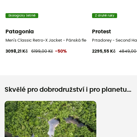
Ekologicky šetrné
Z druhé ruky
Patagonia
Protest
Men's Classic Retro-X Jacket - Pánská fleesová mikina
Prtadorey - Second Ha
3098,21 Kč
6199,00 Kč
-50%
2295,55 Kč
4849,00
Skvělé pro dobrodružství i pro planetu…