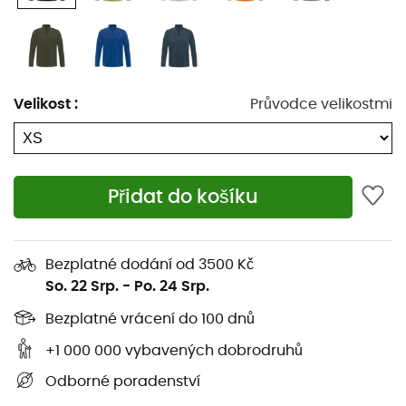
Oblékněte si
PRTReperfecto
a nechte každou jízdu stát
se ódou na přírodu. S ním každé zimní dobrodružství
nabývá nového rozměru, rozměru odpovědného
průzkumu. Jste tedy připraveni načerpat adrenalin a
zároveň chránit naši krásnou planetu?
Velikost
:
Průvodce velikostmi
Recyklovaný materiál
PVRE Green
Přidat do košíku
Zelená série PVRE
Pravidelný střih
Bezplatné dodání od 3500 Kč
Dlouhé rukávy
So. 22 Srp.
-
Po. 24 Srp.
Pravidelná délka
Bezplatné vrácení do 100 dnů
+1 000 000 vybavených dobrodruhů
Límec se zipem
Odborné poradenství
1/4 zip