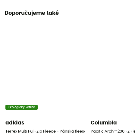
Kapuce
Doporučujeme také
Ne
Materiály
100% Polyester
Vlastnost oděvu
Izolační
Úroveň tepla
Tenké fleesová mikina
Ekologicky šetrné
adidas
Columbia
Terrex Multi Full-Zip Fleece - Pánská fleesová mikina
Pacific Arch™ 200 FZ F