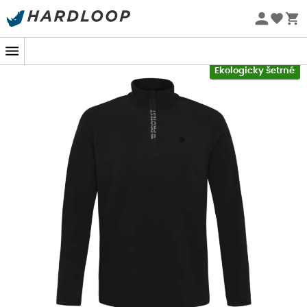
Letní akce 🔥 -5 % EXTRA při nákupu 2 produktů* s kódem
Summer5
-5% Extra - Kód Summer5
Ekologicky šetrné