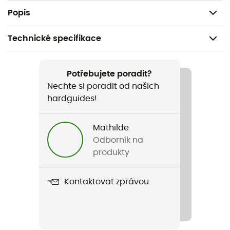
Pravidelný zip
Popis
Technické specifikace
Doporučené pro
Běžné použití
Potřebujete poradit?
Nechte si poradit od našich
Pohlaví
hardguides!
Pánské
Mathilde
Název produktu
Odborník na
Prtreperfecto 1/4
produkty
Střih
Kontaktovat zprávou
Standardní
Label
Recyklované