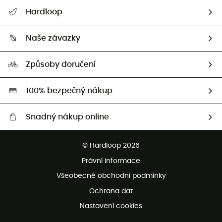
Nápověda a kontakt
Hardloop
Sledovat zásilku
Kdo jsme?
Vrácení zboží a peněz
Naše závazky
HardGuides
Průvodce velikostmi
Naše stopa
Naši Ambasadoři
Způsoby doručení
Second hand
HardGreen
100% bezpečný nákup
Snadný nákup online
Bezplatné dodání od 3500 Kč
© Hardloop 2026
Bezplatné vrácení do 100 dnů
Právní informace
Bezplatná zákaznická služba
Všeobecné obchodní podmínky
Ochrana dat
Nastavení cookies