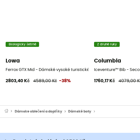
Ekologicky šetrné
Z druhé ruky
Lowa
Columbia
Ferrox GTX Mid - Dámské vysoké turistické boty
Iceventure™ Bib - Sec
2803,40 Kč
4589,00 Kč
-38%
1760,17 Kč
4079,00 K
Dámske oblečeni a doplňky
Dámské boty
Dámské trekové boty & t