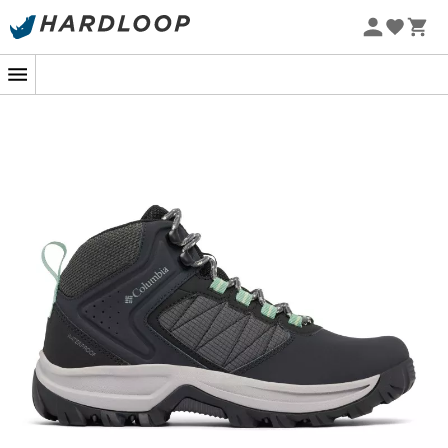
Letní akce 🔥 -5 % EXTRA při nákupu 2 produktů* s kódem
Summer5
-5% Extra - Kód Summer5
Když vás volají stezky a počasí se kazí,
nan
pro
ženy