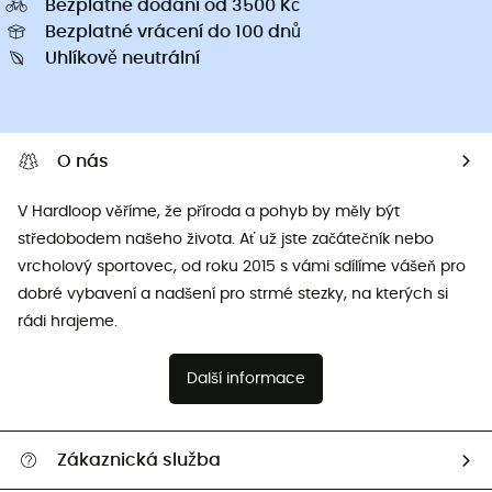
Bezplatné dodání od 3500 Kč
Bezplatné vrácení do 100 dnů
Uhlíkově neutrální
O nás
V Hardloop věříme, že příroda a pohyb by měly být
středobodem našeho života. Ať už jste začátečník nebo
vrcholový sportovec, od roku 2015 s vámi sdílíme vášeň pro
dobré vybavení a nadšení pro strmé stezky, na kterých si
rádi hrajeme.
Další informace
Zákaznická služba