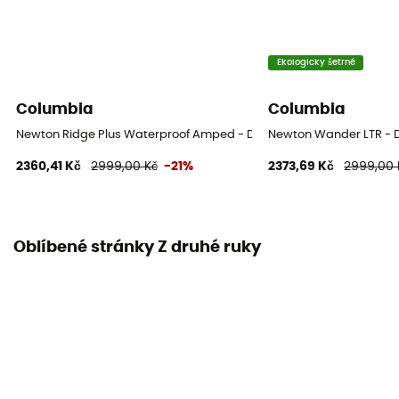
Ekologicky šetrné
Columbia
Columbia
Newton Ridge Plus Waterproof Amped - Dámské nízké turistické bo
Newton Wander LTR - D
2360,41 Kč
2999,00 Kč
-21%
2373,69 Kč
2999,00 
Oblíbené stránky Z druhé ruky