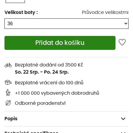
Prodyšná a nepromokavá konstrukce OmniTech™
Velikost boty
:
Průvodce velikostmi
Lehká mezipodešev Techlite™ pro dlouhotrvající
komfort, optimální tlumení a vynikající návratnost
energie
Přidat do košíku
Nemarkující a přilnavá guma OmniGrip™
Svršek: 100 % polyester
Bezplatné dodání od 3500 Kč
Mezipodešev: 100 % PE
So. 22 Srp.
-
Po. 24 Srp.
Podešev: 100 % guma
Bezplatné vrácení do 100 dnů
+1 000 000 vybavených dobrodruhů
Stélka: 100 % PU
Odborné poradenství
Podšívka: 100 % polyester
Hmotnost: 2 x 317 g (38)
Popis