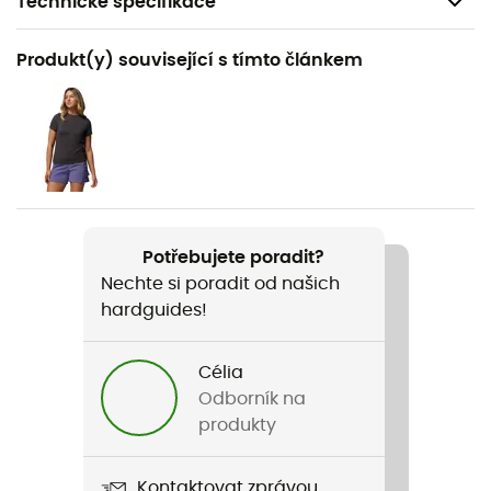
Technické specifikace
Doporučené pro
Produkt(y) související s tímto článkem
Pěší turistika / Trekking
Pohlaví
Dámské
Hmotnost
2 x 317 g
Potřebujete poradit?
Nechte si poradit od našich
Název produktu
hardguides!
Transverse Hike Waterproof
Célia
Odborník na
produkty
Kontaktovat zprávou