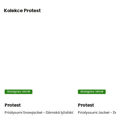
Izolace
Kolekce Protest
Syntetická izolace
Materiály
[main] 100 % polyester
MTVR (úroveň prodyšnosti)
10 000 gr /m2 / 24 h
Reflektory RECCO®
Ne
Ventilační zipy
Ne
Ekologicky šetrné
Ekologicky šetrné
Protest
Protest
Prtalysumi Snowjacket - Dámská lyžařská bunda
Prtalyssumi Jacket - 