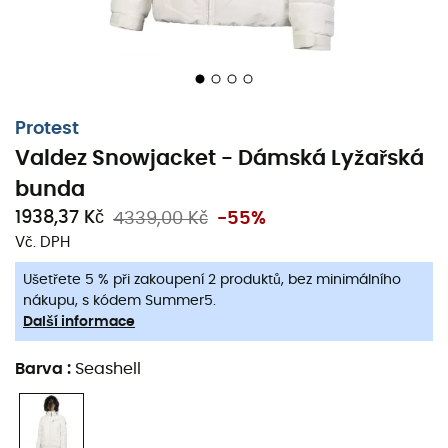
Protest
Valdez Snowjacket - Dámská Lyžařská
bunda
1938,37 Kč
4339,00 Kč
-55%
Vč. DPH
Udržujte styl tuto zimu na sjezdovkách!
Valdez
Snowjacket
pro ženy, navržená značkou
Protest
, j
Ušetřete 5 % při zakoupení 2 produktů, bez minimálního
elegantní a jednoduchý model ideální pro vaše
nákupu, s kódem Summer5.
lyžařské výlety
nebo jen večer na
horách
.
Další informace
Vodotěsná
a opatřená
voděodolnou úpravou
,
Valdez
Barva
:
Seashell
bunda
vás udrží v suchu a teple, ať fouká vítr, prší nebo
sněží.
Sněhový pás
zabraňuje pronikání sněhu do vašeh