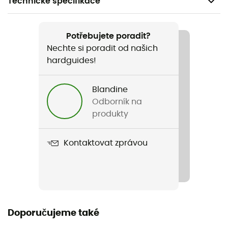
Technické specifikace
Doporučené pro
Lyžování
Potřebujete poradit?
Nechte si poradit od našich
Pohlaví
hardguides!
Dámské
Blandine
Název produktu
Odborník na
Valdez Snowjacket
produkty
Nepromokavost
Kontaktovat zprávou
Ano
Úroveň Schmerber
10 000 mm
Úroveň prodyšnosti
Doporučujeme také
10 000 g/m²/24 h