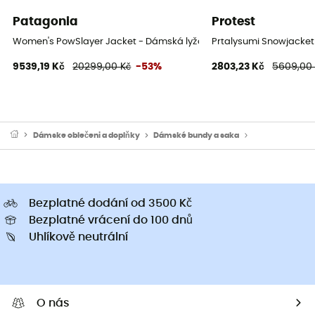
Patagonia
Protest
Women's PowSlayer Jacket - Dámská lyžařská bunda
Prtalysumi Snowjacke
9539,19 Kč
20299,00 Kč
-53%
2803,23 Kč
5609,00
Dámske oblečeni a doplňky
Dámské bundy a saka
Dámské lyžařs
Bezplatné dodání od 3500 Kč
Bezplatné vrácení do 100 dnů
Uhlíkově neutrální
O nás