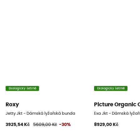
Větrovka
Ano
Střih
Standardní
Tepelná ochrana
Ano
Kapuce
Ano
Ekologicky šetrné
Ekologicky šetrné
Sněhová manžeta
Roxy
Picture Organic 
Ano
Jetty Jkt - Dámská lyžařská bunda
Exa Jkt - Dámská lyža
3925,54 Kč
5609,00 Kč
-30%
8929,00 Kč
Kapsy
3 kieszenie