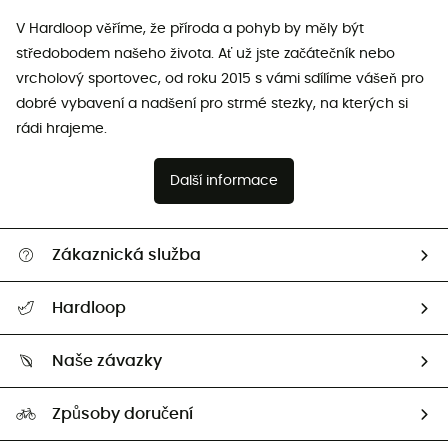
V Hardloop věříme, že příroda a pohyb by měly být
středobodem našeho života. Ať už jste začátečník nebo
vrcholový sportovec, od roku 2015 s vámi sdílíme vášeň pro
dobré vybavení a nadšení pro strmé stezky, na kterých si
rádi hrajeme.
Další informace
Zákaznická služba
Nápověda a kontakt
Hardloop
Sledovat zásilku
Kdo jsme?
Vrácení zboží a peněz
Naše závazky
HardGuides
Průvodce velikostmi
Naše stopa
Naši Ambasadoři
Způsoby doručení
Second hand