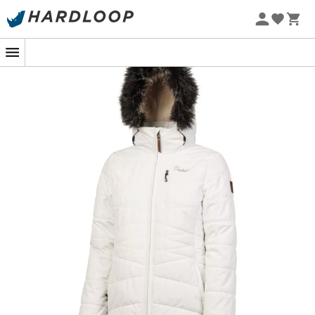
Letní akce 🔥 -5 % EXTRA při nákupu 2 produktů* s kódem
Summer5
-5% Extra - Kód Summer5