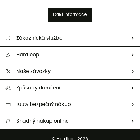
Další informace
Zákaznická služba
Nápověda a kontakt
Hardloop
Sledovat zásilku
Kdo jsme?
Vrácení zboží a peněz
Naše závazky
HardGuides
Průvodce velikostmi
Naše stopa
Naši Ambasadoři
Způsoby doručení
Second hand
HardGreen
100% bezpečný nákup
Snadný nákup online
Bezplatné dodání od 3500 Kč
© Hardloop 2026