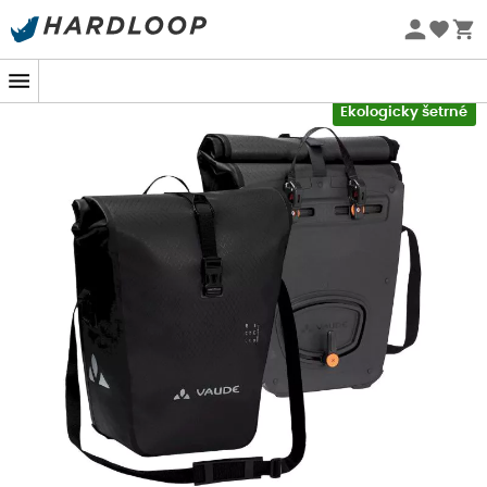
Letní akce 🔥 -5 % EXTRA při nákupu 2 produktů* s kódem
Summer5
-5% Extra - Kód Summer5
Ekologicky šetrné