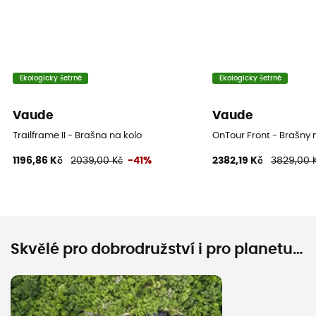
Ekologicky šetrné
Ekologicky šetrné
Vaude
Vaude
Trailframe II - Brašna na kolo
OnTour Front - Brašny 
1196,86 Kč
2039,00 Kč
-41%
2382,19 Kč
3829,00 
Skvělé pro dobrodružství i pro planetu…