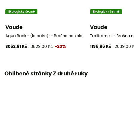
Ekologicky šetrné
Ekologicky šetrné
Vaude
Vaude
Aqua Back - (la paire)r - Brašna na kolo
Trailframe II - Brašna n
3062,81 Kč
3829,00 Kč
-20%
1196,86 Kč
2039,00 
Oblíbené stránky Z druhé ruky