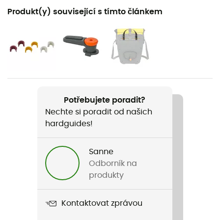
Doporučené pro
Produkt(y) související s tímto článkem
Kolo / Cykloturistika / Gravel
Pohlaví
Pánské / Dámské
Hmotnost
1 940 g
Potřebujete poradit?
Nechte si poradit od našich
Název produktu
hardguides!
Aqua Back (rec)
Těsnost
Sanne
Ano
Odborník na
produkty
Label
Zaručený původ v Evropě
Kontaktovat zprávou