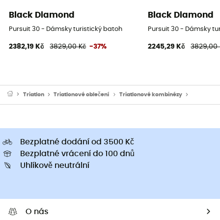
Black Diamond
Black Diamond
Pursuit 30 - Dámsky turistický batoh
Pursuit 30 - Dámsky tu
2382,19 Kč
3829,00 Kč
-37%
2245,29 Kč
3829,00 
Triatlon
Triatlonové oblečení
Triatlonové kombinézy
Panská Tr
Bezplatné dodání od 3500 Kč
Bezplatné vrácení do 100 dnů
Uhlíkově neutrální
O nás