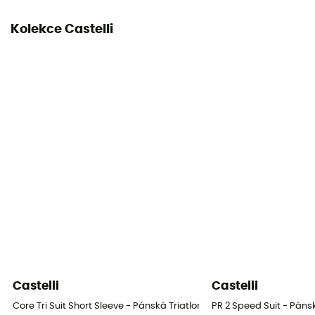
Kolekce Castelli
Castelli
Castelli
Core Tri Suit Short Sleeve - Pánská Triatlonová kombinéza
PR 2 Speed Suit - Pán