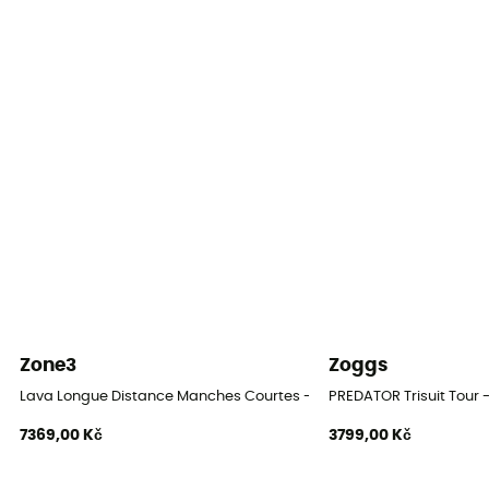
Vlastnost oděvu
Prodyšný
Zone3
Zoggs
Lava Longue Distance Manches Courtes - Pánská Triatlonová kom
PREDATOR Trisuit Tour
7369,00 Kč
3799,00 Kč