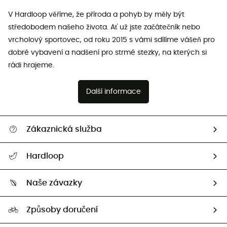
V Hardloop věříme, že příroda a pohyb by měly být
středobodem našeho života. Ať už jste začátečník nebo
vrcholový sportovec, od roku 2015 s vámi sdílíme vášeň pro
dobré vybavení a nadšení pro strmé stezky, na kterých si
rádi hrajeme.
Další informace
Zákaznická služba
Nápověda a kontakt
Hardloop
Sledovat zásilku
Kdo jsme?
Vrácení zboží a peněz
Naše závazky
HardGuides
Průvodce velikostmi
Naše stopa
Naši Ambasadoři
Způsoby doručení
Second hand