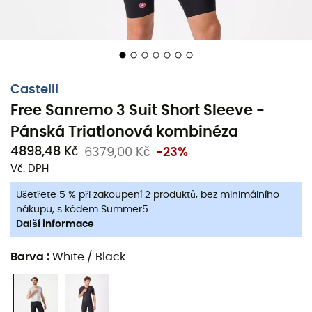
Skutečná evoluce naší nejprodávanější kombinézy
Umístění tkaniny a provedení švů založené na
simulaci CFD
Castelli
Žebrovaná tkanina speciálně navržená na
Free Sanremo 3 Suit Short Sleeve -
rukávech a ramenou pro snížení odporu při
rychlostech dosažených v soutěži, s významným
Pánská Triatlonová kombinéza
snížením CdA
4898,48 Kč
6379,00 Kč
-23%
Vč. DPH
Vnitřní kapsa na led v oblasti krku pro udržení nízké
tělesné teploty v nejteplejších podmínkách
Ušetřete 5 % při zakoupení 2 produktů, bez minimálního
nákupu, s kódem Summer5.
Teplem lepené konce rukávů pro pohodlí
Další informace
Lehká tkanina těla pro optimální úroveň chlazení,
Barva
:
White / Black
prodyšnosti a pohodlí
Dvě zadní kapsy zůstávají ploché a bezpečně drží
vaše svačiny