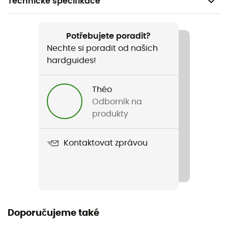
Technické specifikace
Doporučené pro
Kolo
Potřebujete poradit?
Nechte si poradit od našich
Pohlaví
hardguides!
Pánské
Théo
Název produktu
Odborník na
Free Sanremo 3 Suit Short Sleeve
produkty
Kapsy
Kontaktovat zprávou
2 kieszenie
Sezona
Summer
Umístění zipu
Doporučujeme také
Zip intégral