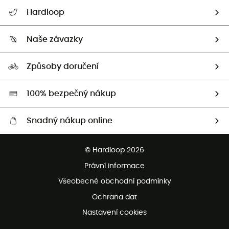
Nápověda a kontakt
Hardloop
Sledovat zásilku
Kdo jsme?
Vrácení zboží a peněz
Naše závazky
HardGuides
Průvodce velikostmi
Naše stopa
Naši Ambasadoři
Způsoby doručení
Second hand
HardGreen
100% bezpečný nákup
Snadný nákup online
Bezplatné dodání od 3500 Kč
© Hardloop 2026
Bezplatné vrácení do 100 dnů
Právní informace
Bezplatná zákaznická služba
Všeobecné obchodní podmínky
Ochrana dat
Nastavení cookies