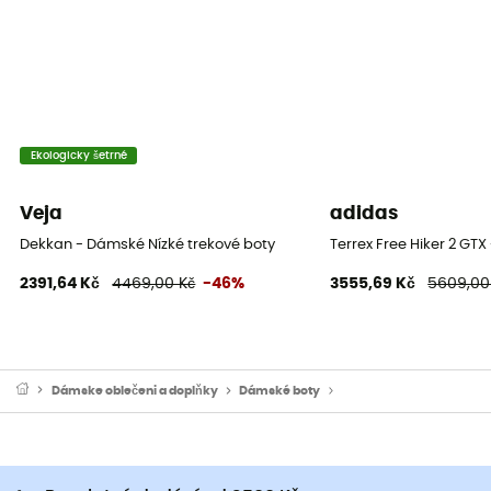
Ekologicky šetrné
Veja
adidas
Dekkan - Dámské Nízké trekové boty
Terrex Free Hiker 2 GT
2391,64 Kč
4469,00 Kč
-46%
3555,69 Kč
5609,00
Dámske oblečeni a doplňky
Dámské boty
Dámské nízké trekové bo