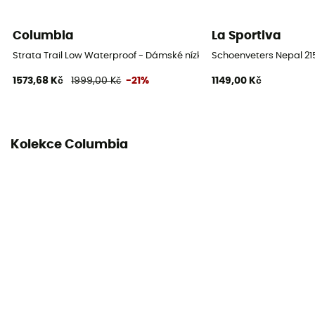
Ochrana
Columbia
La Sportiva
OmniTech™
Strata Trail Low Waterproof - Dámské nízké turistické boty
Schoenveters Nepal 2
1573,68 Kč
1999,00 Kč
-21%
1149,00 Kč
Kolekce Columbia