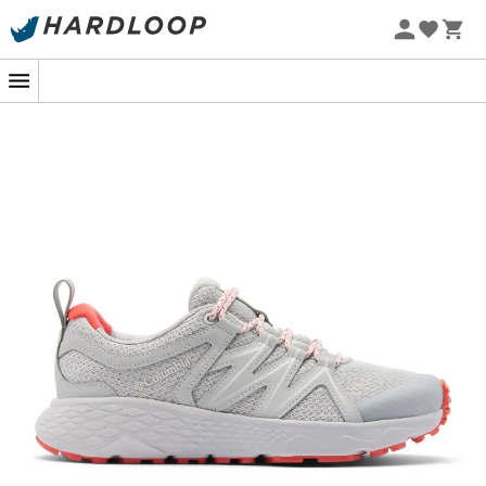
Letní akce 🔥 -5 % EXTRA při nákupu 2 produktů* s kódem
Summer5
-5% Extra - Kód Summer5
Pokud plánujete letos v létě dobýt vrcholy,
nízké
turistické boty
pro
ženy Peakfreak Roam
jsou vaším