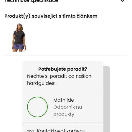
Technické specifikace
Doporučené pro
Produkt(y) související s tímto článkem
Pěší turistika / Cestování / Fast hiking
Pohlaví
Dámské
Hmotnost
2 x 248 g
Potřebujete poradit?
Nechte si poradit od našich
Název produktu
hardguides!
Peakfreak Roam
Použité technologie
Mathilde
OmniMax™
Odborník na
produkty
Nepromokavost
Ne
Kontaktovat zprávou