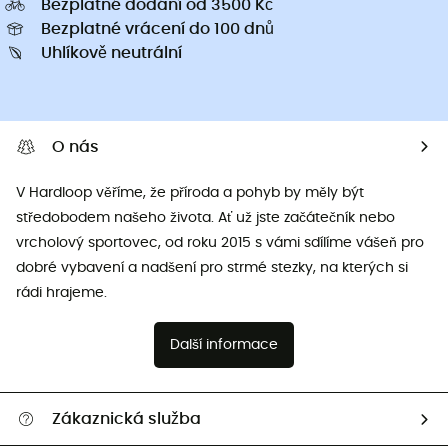
Bezplatné dodání od 3500 Kč
Bezplatné vrácení do 100 dnů
Uhlíkově neutrální
O nás
V Hardloop věříme, že příroda a pohyb by měly být
středobodem našeho života. Ať už jste začátečník nebo
vrcholový sportovec, od roku 2015 s vámi sdílíme vášeň pro
dobré vybavení a nadšení pro strmé stezky, na kterých si
rádi hrajeme.
Další informace
Zákaznická služba