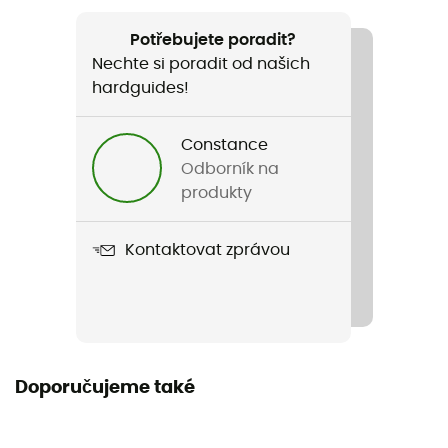
Doporučené pro
Trail
Potřebujete poradit?
Nechte si poradit od našich
Pohlaví
hardguides!
Pánské / Dámské
Constance
Název produktu
Odborník na
Trail 2.4
produkty
Individuální ochranné vybavení
Kontaktovat zprávou
PPE - Category 2
Doporučujeme také