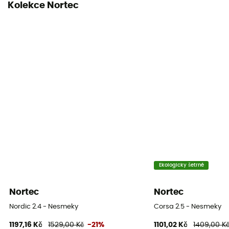
Kolekce Nortec
Ekologicky šetrné
Nortec
Nortec
Nordic 2.4 - Nesmeky
Corsa 2.5 - Nesmeky
1197,16 Kč
1529,00 Kč
-21%
1101,02 Kč
1409,00 K