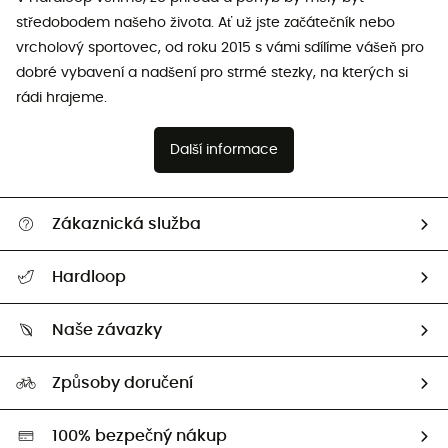
středobodem našeho života. Ať už jste začátečník nebo
vrcholový sportovec, od roku 2015 s vámi sdílíme vášeň pro
dobré vybavení a nadšení pro strmé stezky, na kterých si
rádi hrajeme.
Další informace
Zákaznická služba
Nápověda a kontakt
Hardloop
Sledovat zásilku
Kdo jsme?
Vrácení zboží a peněz
Naše závazky
HardGuides
Průvodce velikostmi
Naše stopa
Naši Ambasadoři
Způsoby doručení
Second hand
HardGreen
100% bezpečný nákup