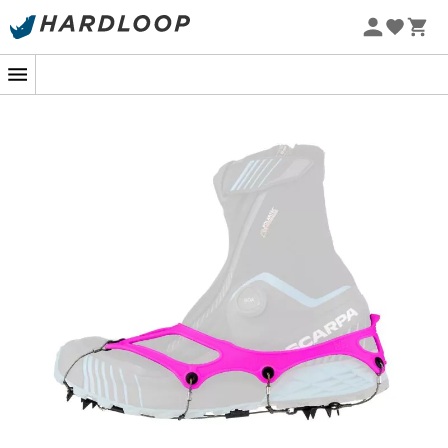
Letní akce 🔥 -5 % EXTRA při nákupu 2 produktů* s kódem
Summer5
-5% Extra - Kód Summer5
Trail 2.4
od
Nortec
je navržen speciálně pro odvážné
běžce, kteří se nebojí zimy. Díky své
nízké hmotnosti
a
neporovnatelné přilnavosti na ledu a tvrdém sněhu je
tento nesmek nezbytným pomocníkem pro udržení
tempa i v těch nejchladnějších podmínkách. Jeho
konstrukce byla pečlivě testována, aby splňovala
požadavky zimních běžců, a poskytuje tak potřebnou
jistotu pro zdolání kluzkých terénů.
Ať už se účastníte zimních závodů nebo se vydáváte na
Skyraces na jaře, Trail 2.4 vám zajistí
optimální výkon
.
Je dokonale přizpůsoben rychlým změnám podmínek
terénu, zaručuje
stabilitu
a
bezpečnost
. Tento nesmek
vám umožní soustředit se na váš běh s klidem, aniž
byste se museli obávat kluzkých překážek.