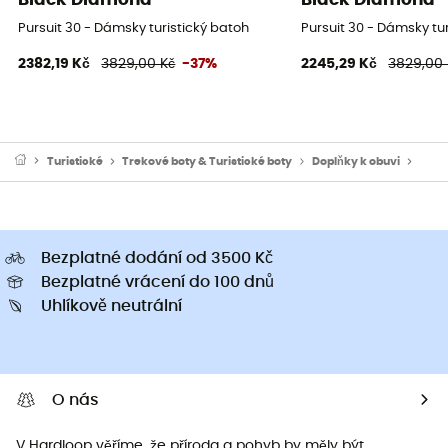
Pursuit 30 - Dámsky turistický batoh
Pursuit 30 - Dámsky tu
2382,19 Kč
3829,00 Kč
-37%
2245,29 Kč
3829,00 
Turistické
Trekové boty & Turistické boty
Doplňky k obuvi
Cram
Bezplatné dodání od 3500 Kč
Bezplatné vrácení do 100 dnů
Uhlíkově neutrální
O nás
V Hardloop věříme, že příroda a pohyb by měly být