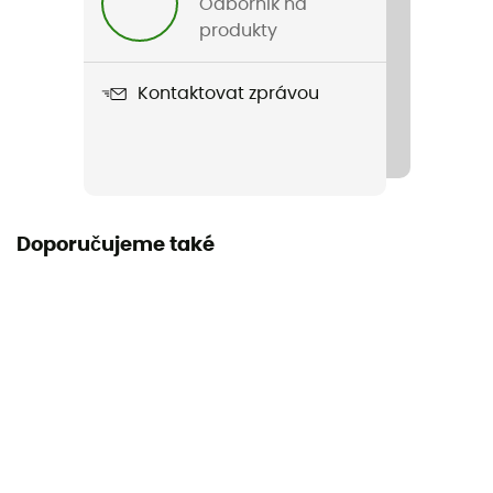
Odborník na
Type Impr Gloves
produkty
Label
Kontaktovat zprávou
Recyklované / PFC-Free
Doporučujeme také