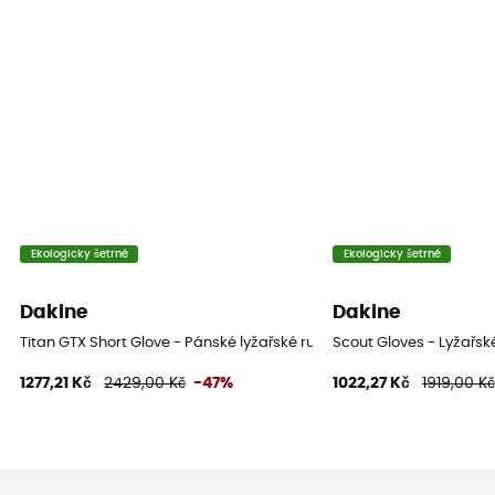
Ekologicky šetrné
Ekologicky šetrné
Dakine
Dakine
Titan GTX Short Glove - Pánské lyžařské rukavice
Scout Gloves - Lyžařsk
1277,21 Kč
2429,00 Kč
-47%
1022,27 Kč
1919,00 K