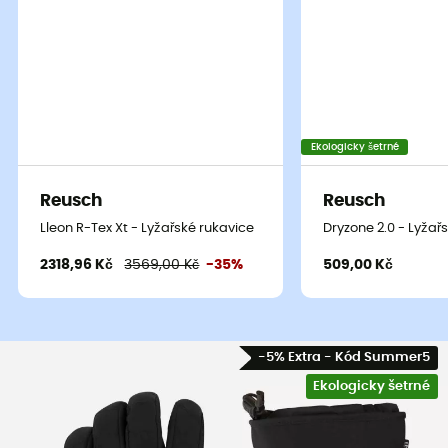
Ekologicky šetrné
Reusch
Reusch
Lleon R-Tex Xt - Lyžařské rukavice
Dryzone 2.0 - Lyžař
2318,96 Kč
3569,00 Kč
-35%
509,00 Kč
-5% Extra - Kód Summer5
Ekologicky šetrné