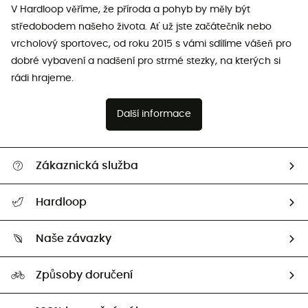
V Hardloop věříme, že příroda a pohyb by měly být
středobodem našeho života. Ať už jste začátečník nebo
vrcholový sportovec, od roku 2015 s vámi sdílíme vášeň pro
dobré vybavení a nadšení pro strmé stezky, na kterých si
rádi hrajeme.
Další informace
Zákaznická služba
Nápověda a kontakt
Hardloop
Sledovat zásilku
Kdo jsme?
Vrácení zboží a peněz
Naše závazky
HardGuides
Průvodce velikostmi
Naše stopa
Naši Ambasadoři
Způsoby doručení
Second hand
HardGreen