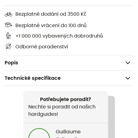
Předtvarované prsty
Elastická šňůrka
Bezplatné dodání od 3500 Kč
Izolační tkanina
Bezplatné vrácení do 100 dnů
+1 000 000 vybavených dobrodruhů
Měkká izolace Fiberfil
Odborné poradenství
Voděodolnost: 15 000
Prodyšnost: 15 000
Popis
Technické specifikace
Doporučené pro
Lyžování
Potřebujete poradit?
Nechte si poradit od našich
Pohlaví
hardguides!
Pánské
Guillaume
Název produktu