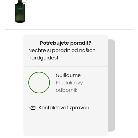
Pohlaví
Dámské
Hmotnost
2 x 540 g
Potřebujete poradit?
Nechte si poradit od našich
Název produktu
hardguides!
Aequilibrium Trek Woman GTX
Kompatibilní mačky
Guillaume
Ne
Produktový
odborník
Použité technologie
Gore-Tex®
Kontaktovat zprávou
Nepromokavost
Ano