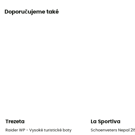
Mezipodešev
Doporučujeme také
EVA
Vyjímatelná stélka
Ano
Podešev
Vibram
Výška svršku
Svršek vysoký
Label
Zaručený původ v Evropě
Zapínací systém
Trezeta
La Sportiva
Šňůrky s očky
Raider WP - Vysoké turistické boty
Schoenveters Nepal 2