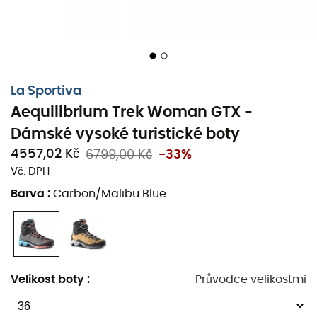
Membrána: Gore-Tex Extended Comfort
Vnější podrážka: běhoun z Vibram PU gumy
Patent: 3D Flex System Evo™- Impact Brake
System™
La Sportiva
Okraj z tkaniny odolné proti oděru
Aequilibrium Trek Woman GTX -
Mezipodešev s vnitřními pěnovými vložkami pro
Dámské vysoké turistické boty
lepší tlumení a lehkost díky menšímu použití vrstev
4557,02 Kč
6799,00 Kč
-33%
gumy
Vč. DPH
Vodoodpudivý kožený svršek a membrána GORE-
Barva
:
Carbon/Malibu Blue
TEX s okrajem odolným proti oděru pro zvládnutí
všech terénů a extrémních povětrnostních
podmínek
Směrová artikulace 3D Flex System Evo™ s
tvarovaným a chráněným kotníkem: umožňuje lepší
Velikost boty
:
Průvodce velikostmi
kontrolu nad došlapem a dokonalou pohyblivost
kotníku