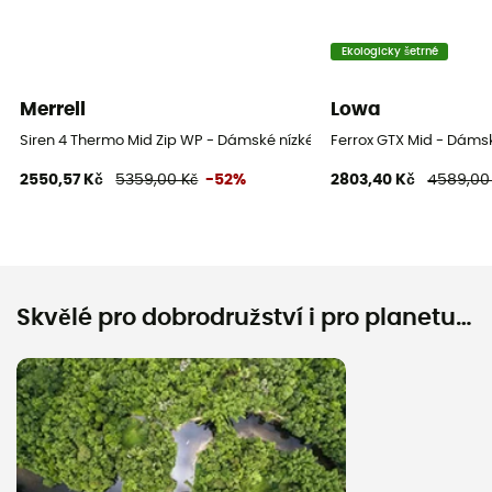
Ekologicky šetrné
Merrell
Lowa
Siren 4 Thermo Mid Zip WP - Dámské nízké turistické boty
Ferrox GTX Mid - Dámsk
2550,57 Kč
5359,00 Kč
-52%
2803,40 Kč
4589,00
Skvělé pro dobrodružství i pro planetu…