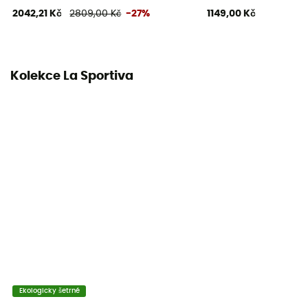
Materiál svršku
2042,21 Kč
2809,00 Kč
-27%
1149,00 Kč
Skóra
Vyztužená špička
Ano
Kolekce La Sportiva
Ekologicky šetrné