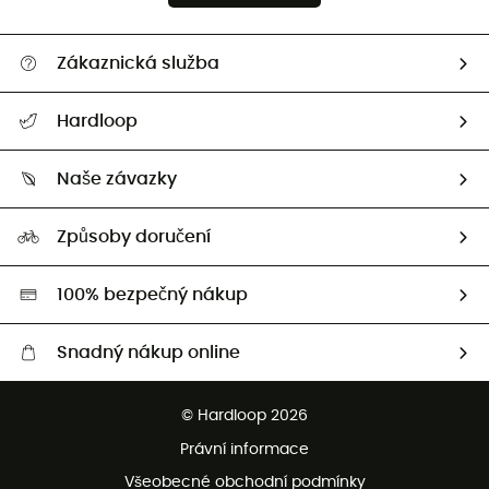
Zákaznická služba
Nápověda a kontakt
Hardloop
Sledovat zásilku
Kdo jsme?
Vrácení zboží a peněz
Naše závazky
HardGuides
Průvodce velikostmi
Naše stopa
Naši Ambasadoři
Způsoby doručení
Second hand
HardGreen
100% bezpečný nákup
Snadný nákup online
Bezplatné dodání od 3500 Kč
© Hardloop 2026
Bezplatné vrácení do 100 dnů
Právní informace
Bezplatná zákaznická služba
Všeobecné obchodní podmínky