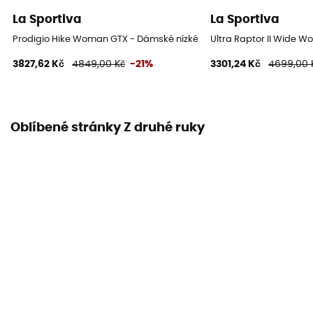
La Sportiva
La Sportiva
Prodigio Hike Woman GTX - Dámské nízké turistické boty
Ultra Raptor II Wide W
3827,62 Kč
4849,00 Kč
-21%
3301,24 Kč
4699,00 
Oblíbené stránky Z druhé ruky