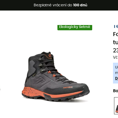
etní akce 🔥 -5 % EXTRA při nákupu 2 produktů* s kódem Summe
Bezplatné vrácení do
100 dnů
-5% Extra - Kód Summer5
T
Ekologicky šetrné
F
t
2
Vč
U
m
D
B