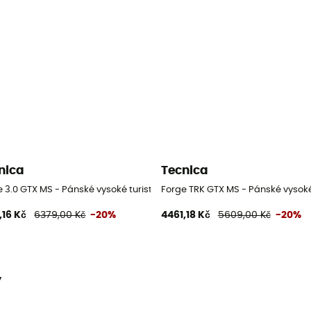
nica
Tecnica
 3.0 GTX MS - Pánské vysoké turistické boty
Forge TRK GTX MS - Pánské vysoké 
,16 Kč
6379,00 Kč
-20%
4461,18 Kč
5609,00 Kč
-20%
y