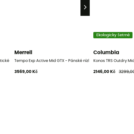
Ekologicky šetrné
Merrell
Columbia
tické boty
Tempo Exp Active Mid GTX - Pánské nízké turistické boty
Konos TRS Outdry Mid 
3569,00 Kč
2146,00 Kč
3299,0