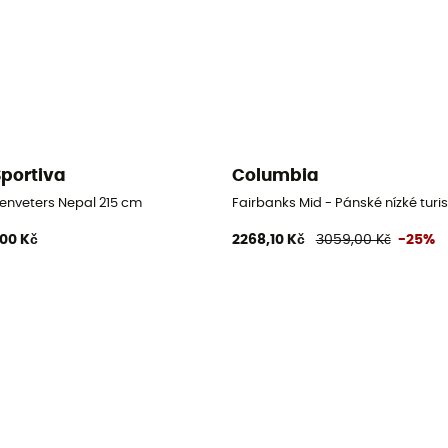
Sportiva
Columbia
istické boty
enveters Nepal 215 cm
Fairbanks Mid - Pánské nízké turis
,00 Kč
2268,10 Kč
3059,00 Kč
-25%