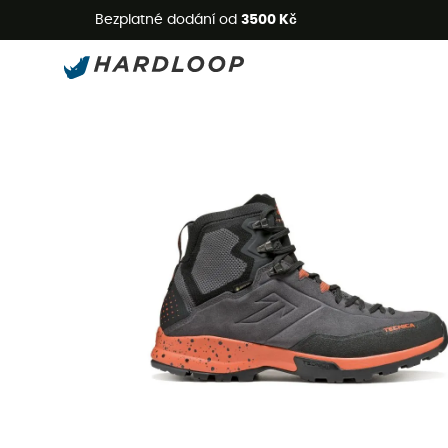
L
Bezplatné dodání od
3500 Kč