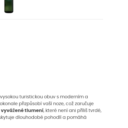
 vysokou turistickou obuv s moderním a
konale přizpůsobí vaší noze, což zaručuje
í
vyvážené tlumení
, které není ani příliš tvrdé,
oskytuje dlouhodobé pohodlí a pomáhá