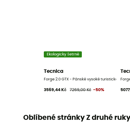
Ekologicky šetrné
Tecnica
Tec
Forge 2.0 GTX - Pánské vysoké turistické boty
Forge
3569,44 Kč
7269,00 Kč
-50%
5077
Oblíbené stránky Z druhé ruk