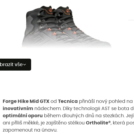
brazit vše
Forge Hike Mid GTX
od
Tecnica
přináší nový pohled na
inovativním
nádechem. Díky technologii AST se bota do
optimální oporu
během dlouhých dnů na stezkách. Jej
ani příliš měkké, je zajištěno stélkou
Ortholite®
, která p
zapomenout na únavu.