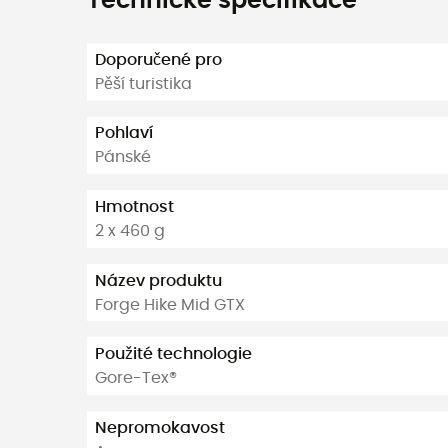
Technické specifikace
Doporučené pro
Pěší turistika
Pohlaví
Pánské
Hmotnost
2 x 460 g
Název produktu
Forge Hike Mid GTX
Použité technologie
Gore-Tex®
Nepromokavost