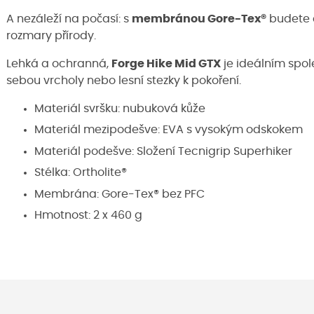
A nezáleží na počasí: s
membránou Gore-Tex®
budete c
rozmary přírody.
Lehká a ochranná,
Forge Hike Mid GTX
je ideálním spol
sebou vrcholy nebo lesní stezky k pokoření.
Materiál svršku: nubuková kůže
Materiál mezipodešve: EVA s vysokým odskokem
Materiál podešve: Složení Tecnigrip Superhiker
Stélka: Ortholite®
Membrána: Gore-Tex® bez PFC
Hmotnost: 2 x 460 g