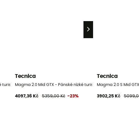
Tecnica
Tecnica
turistické boty
Magma 2.0 Mid GTX - Pánské nízké turistické boty
Magma 2.0 S Mid GTX 
4097,36 Kč
5359,00 Kč
-23%
3902,25 Kč
5099,0