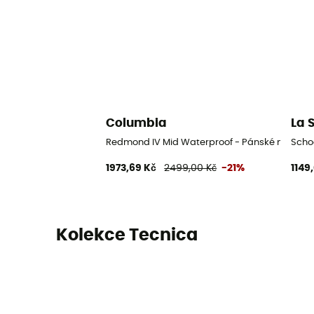
Columbia
La 
Redmond IV Mid Waterproof - Pánské nízké tur
Scho
1973,69 Kč
2499,00 Kč
-21%
1149
Kolekce Tecnica