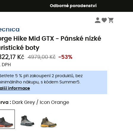
r5
Odborné poradenství
Pánske oblečeni a doplňky
Pánské boty
Pánské trekové boty & turistické
ecnica
orge Hike Mid GTX - Pánské nízké
uristické boty
322,17 Kč
4979,00 Kč
-53%
. DPH
šetřete 5 % při zakoupení 2 produktů, bez
inimálního nákupu, s kódem Summer5.
alší informace
arva
:
Dark Grey / Icon Orange