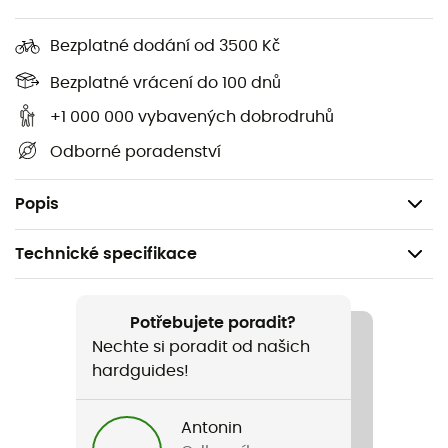
Rozměry: Kompaktní: 80 x 198 cm / Standardní: 80 x
216 cm
Bezplatné dodání od 3500 Kč
Tkanina je složena z 50 % recyklovaných vláken
Bezplatné vrácení do 100 dnů
VLÁKNO 1: 50 % vlákno Thermolite® Pro
VLÁKNO 2: 50 % vlákno Thermolite® EcoMade:
+1 000 000 vybavených dobrodruhů
Vlákno vyrobené z plně recyklovaných zdrojů
Odborné poradenství
Izolace a tkanina Thermolite® Pro
Proti zápachu vlastnosti Heiq Fresh
Popis
Technické specifikace
Doporučené pro
Kemping / Bivakování
Potřebujete poradit?
Nechte si poradit od našich
Pohlaví
hardguides!
Pánské / Dámské
Antonin
Hmotnost