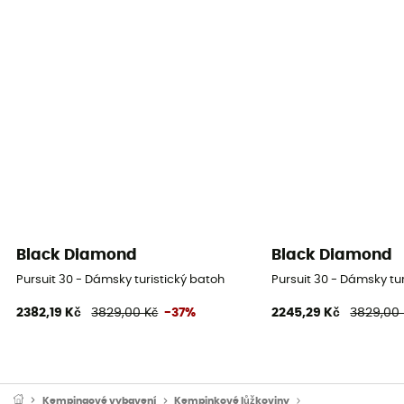
Black Diamond
Black Diamond
Pursuit 30 - Dámsky turistický batoh
Pursuit 30 - Dámsky tu
2382,19 Kč
3829,00 Kč
-37%
2245,29 Kč
3829,00 
Kempingové vybavení
Kempinkové lůžkoviny
Vložky do spacáků