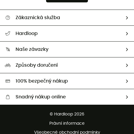
Zákaznická služba
Nápověda a kontakt
Hardloop
Sledovat zásilku
Kdo jsme?
Vrácení zboží a peněz
Naše závazky
HardGuides
Průvodce velikostmi
Naše stopa
Naši Ambasadoři
Způsoby doručení
Second hand
HardGreen
100% bezpečný nákup
Snadný nákup online
Bezplatné dodání od 3500 Kč
© Hardloop 2026
Bezplatné vrácení do 100 dnů
Právní informace
Bezplatná zákaznická služba
Všeobecné obchodní podmínky