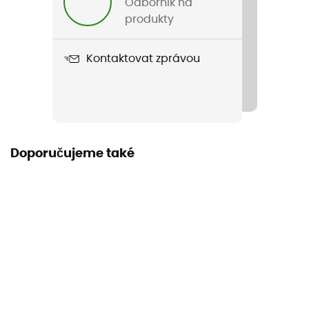
Odborník na
383 g
produkty
Název produktu
Kontaktovat zprávou
Reactor Extreme w/ Drawcord
Použité technologie
HeiQ Fresh / THERMOLITE® PRO
Vlastnost oděvu
Doporučujeme také
Proti zápachu