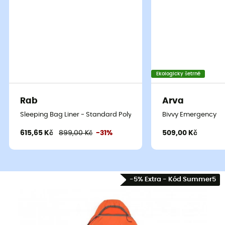
Ekologicky šetrné
Rab
Arva
Sleeping Bag Liner - Standard Poly-cotton - Vložka do spacáku
Bivvy Emergency
615,65 Kč
899,00 Kč
-31%
509,00 Kč
-5% Extra - Kód Summer5