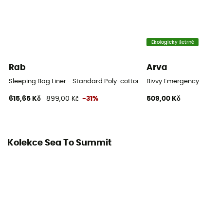
Ekologicky šetrné
Rab
Arva
Sleeping Bag Liner - Standard Poly-cotton - Vložka do spacáku
Bivvy Emergency
615,65 Kč
899,00 Kč
-31%
509,00 Kč
Kolekce Sea To Summit