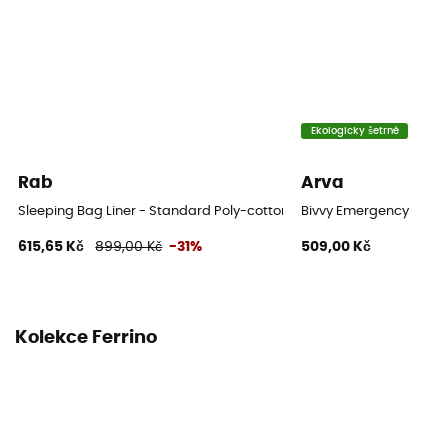
Ekologicky šetrné
Rab
Arva
Sleeping Bag Liner - Standard Poly-cotton - Vložka do spacáku
Bivvy Emergency
615,65 Kč
899,00 Kč
-31%
509,00 Kč
Kolekce Ferrino