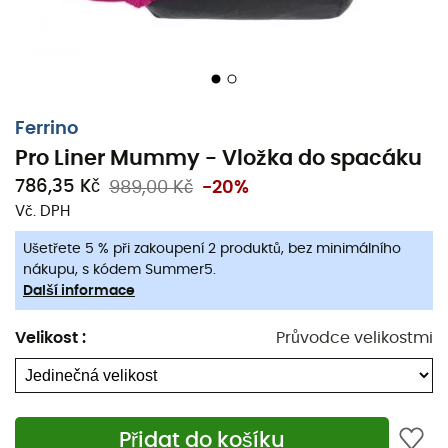
Ferrino
Pro Liner Mummy - Vložka do spacáku
786,35 Kč
989,00 Kč
-20%
Vč. DPH
Ušetřete 5 % při zakoupení 2 produktů, bez minimálního
Perfektní pro zlepšení hygieny a tepelného komfortu
nákupu, s kódem Summer5.
vašeho
spacáku
při spaní,
sáček Travel Pro Liner
Další informace
Mummy
od
Ferrino
vám také poslouží jako jednoduchý
prostěradlo
, abyste mohli spát jako doma, pod stanem,
Velikost
:
Průvodce velikostmi
v útulku nebo v hostelu na druhém konci světa.
Ideální pro
turistiku a trekking, tento
nan
o rozměrech
220 x 80 cm byl vyroben z velmi lehkého
saténového
Přidat do košíku
polyesteru
pro snížení hmotnosti a rozměru úložného