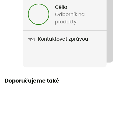
Célia
Název produktu
Odborník na
Pro Liner Mummy
produkty
Tvar
Kontaktovat zprávou
Mumie
Materiál
Mikrovlákno
Doporučujeme také