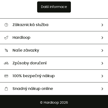
Další informace
Zákaznická služba
Nápověda a kontakt
Hardloop
Sledovat zásilku
Kdo jsme?
Vrácení zboží a peněz
Naše závazky
HardGuides
Průvodce velikostmi
Naše stopa
Naši Ambasadoři
Způsoby doručení
Second hand
HardGreen
100% bezpečný nákup
Snadný nákup online
Bezplatné dodání od 3500 Kč
© Hardloop 2026
Bezplatné vrácení do 100 dnů