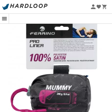
Letní akce 🔥 -5 % EXTRA při nákupu 2 produktů* s kódem
Summer5
-5% Extra - Kód Summer5