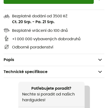
vaku.
Kapsa na polštář a boční otvor jej činí ještě praktičtějším
Bezplatné dodání od 3500 Kč
a pohodlnějším!
Ct. 20 Srp.
-
Pa. 21 Srp.
Tvar mumie
Bezplatné vrácení do 100 dnů
Materiál: Saténový polyester
+1 000 000 vybavených dobrodruhů
Rozměry rozložené: 220 x 80 cm
Odborné poradenství
Rozměry složené: 9 x 16 cm
Hmotnost: 240 g
Popis
Technické specifikace
Doporučené pro
Pěší turistika / Trekking / Cestování / Kemping
Potřebujete poradit?
Nechte si poradit od našich
Hmotnost
hardguides!
240 g