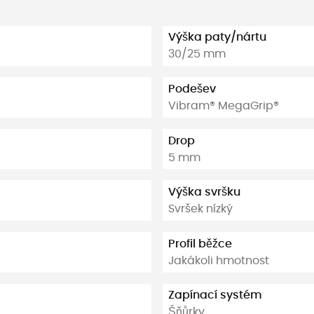
Výška paty/nártu
30/25 mm
Podešev
Vibram® MegaGrip®
Drop
5 mm
Výška svršku
Svršek nízký
Profil běžce
Jakákoli hmotnost
Zapínací systém
Šňůrky