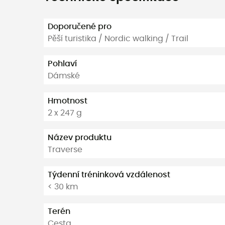
Doporučené pro
Pěší turistika / Nordic walking / Trail
Pohlaví
Dámské
Hmotnost
2 x 247 g
Název produktu
Traverse
Týdenní tréninková vzdálenost
< 30 km
Terén
Cesta