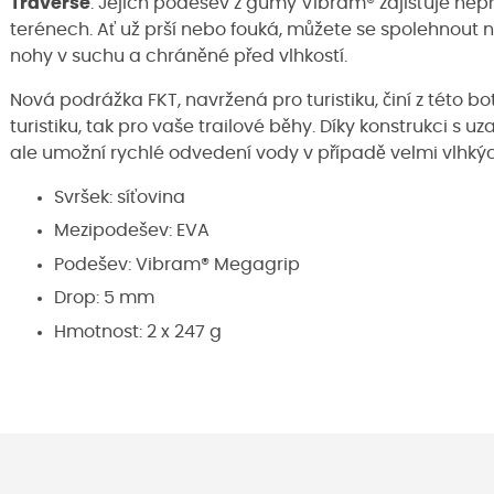
Traverse
. Jejich podešev z gumy Vibram® zajišťuje nep
terénech. Ať už prší nebo fouká, můžete se spolehnout na
nohy v suchu a chráněné před vlhkostí.
Nová podrážka FKT, navržená pro turistiku, činí z této bot
turistiku, tak pro vaše trailové běhy. Díky konstrukci 
ale umožní rychlé odvedení vody v případě velmi vlhk
Svršek: síťovina
Mezipodešev: EVA
Podešev: Vibram® Megagrip
Drop: 5 mm
Hmotnost: 2 x 247 g