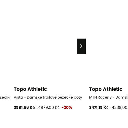
Topo Athletic
Topo Athletic
ěžecké boty
Vista - Dámské trailové běžecké boty
MTN Racer 3 - Dámské
3981,66 Kč
4979,00 Kč
-20%
3471,19 Kč
4339,00