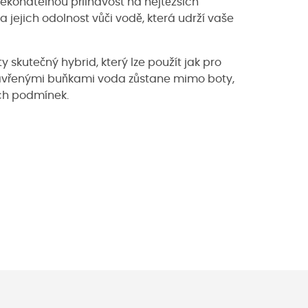
řekonatelnou přilnavost na nejtěžších
 jejich odolnost vůči vodě, která udrží vaše
y skutečný hybrid, který lze použít jak pro
s uzavřenými buňkami voda zůstane mimo boty,
ých podmínek.