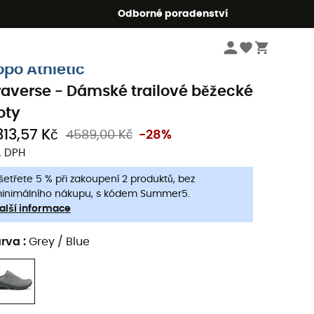
r5
Odborné poradenství
Dámske oblečeni a doplňky
Dámské boty
Dámské trailové běžecké boty
opo Athletic
raverse - Dámské trailové běžecké
oty
313,57 Kč
4589,00 Kč
-28%
. DPH
šetřete 5 % při zakoupení 2 produktů, bez
inimálního nákupu, s kódem Summer5.
alší informace
arva
:
Grey / Blue