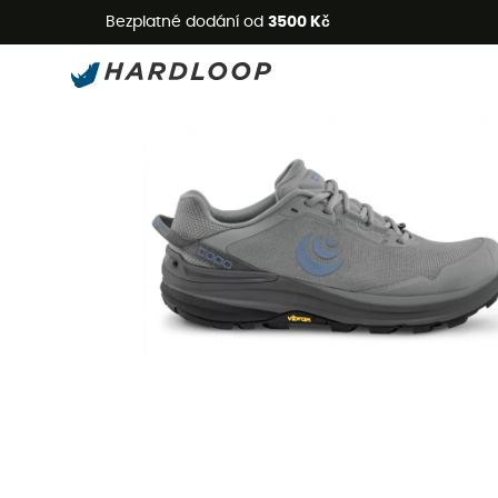
L
Bezplatné dodání od
3500 Kč