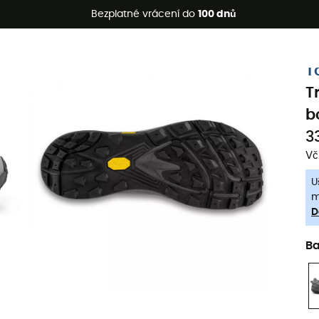
etní akce 🔥 -5 % EXTRA při nákupu 2 produktů* s kódem Summe
Bezplatné vrácení do
100 dnů
-5% Extra - Kód Summer5
T
T
b
3
Vč
U
m
D
B