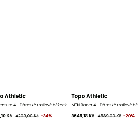
o Athletic
Topo Athletic
y
enture 4 - Dámské trailové běžecké boty
MTN Racer 4 - Dámské trailové b
,10 Kč
4209,00 Kč
-34%
3645,18 Kč
4589,00 Kč
-20%