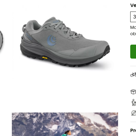
Ve
Ma
ob
Pr