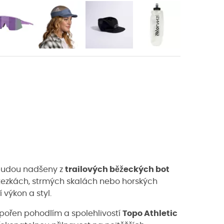
 budou nadšeny z
trailových běžeckých bot
 stezkách, strmých skalách nebo horských
 výkon a styl.
dpořen pohodlím a spolehlivostí
Topo Athletic