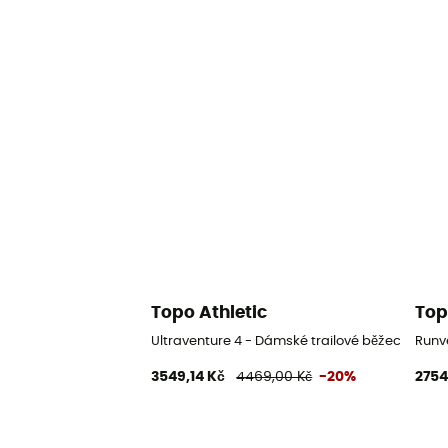
Topo Athletic
Top
Ultraventure 4 - Dámské trailové běžecké bot
Runv
3549,14 Kč
4469,00 Kč
-20%
2754