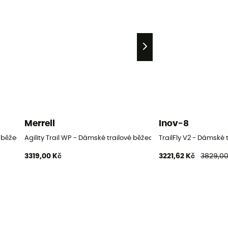
Merrell
Inov-8
 běžecké boty
Agility Trail WP - Dámské trailové běžecké boty
TrailFly V2 - Dámské 
3319,00 Kč
3221,62 Kč
3829,00