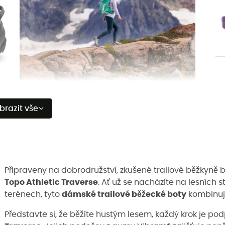
brazit vše
Připraveny na dobrodružství, zkušené trailové běžkyně
Topo Athletic Traverse
. Ať už se nacházíte na lesních
terénech, tyto
dámské trailové běžecké boty
kombinují
Představte si, že běžíte hustým lesem, každý krok je po