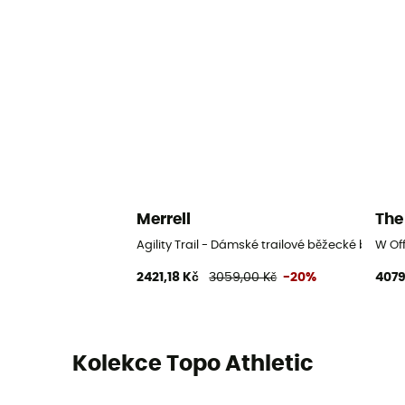
Merrell
The
Agility Trail - Dámské trailové běžecké boty
W Off
2421,18 Kč
3059,00 Kč
-20%
4079
Kolekce Topo Athletic