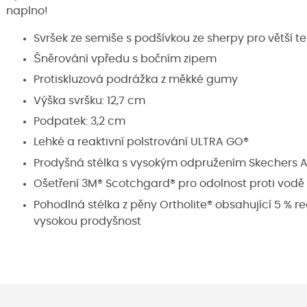
naplno!
Svršek ze semiše s podšívkou ze sherpy pro větší t
Šněrování vpředu s bočním zipem
Protiskluzová podrážka z měkké gumy
Výška svršku: 12,7 cm
Podpatek: 3,2 cm
Lehké a reaktivní polstrování ULTRA GO®
Prodyšná stélka s vysokým odpružením Skechers 
Ošetření 3M® Scotchgard® pro odolnost proti vodě
Pohodlná stélka z pěny Ortholite® obsahující 5 % re
vysokou prodyšnost