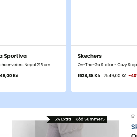
a Sportiva
Skechers
choenveters Nepal 215 cm
On-The-Go Stellar - Cozy Ste
149,00 Kč
1528,38 Kč
2549,00 Kč
-4
-5% Extra - Kód Summer5
S
O