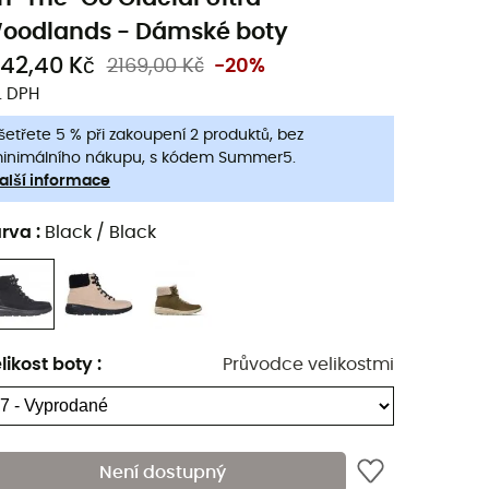
oodlands - Dámské boty
742,40 Kč
2169,00 Kč
-20%
. DPH
šetřete 5 % při zakoupení 2 produktů, bez
inimálního nákupu, s kódem Summer5.
alší informace
arva
:
Black / Black
likost boty
:
Průvodce velikostmi
Není dostupný