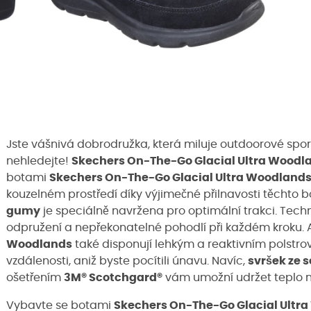
Jste vášnivá dobrodružka, která miluje outdoorové spor
nehledejte!
Skechers On-The-Go Glacial Ultra Woodl
botami
Skechers On-The-Go Glacial Ultra Woodland
kouzelném prostředí díky výjimečné přilnavosti těchto bo
gumy
je speciálně navržena pro optimální trakci. Tec
odpružení a nepřekonatelné pohodlí při každém kroku. A
Woodlands
také disponují lehkým a reaktivním polstr
vzdálenosti, aniž byste pocítili únavu. Navíc,
svršek ze 
ošetřením
3M® Scotchgard®
vám umožní udržet teplo na
Vybavte se botami
Skechers On-The-Go Glacial Ultr