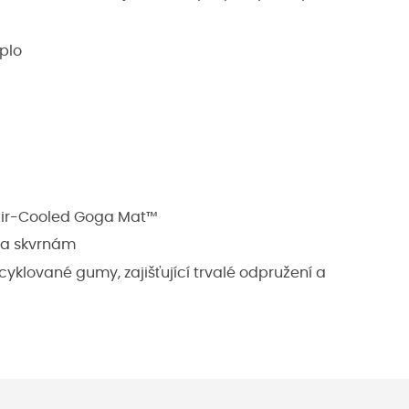
eplo
Air-Cooled Goga Mat™
 a skvrnám
cyklované gumy, zajišťující trvalé odpružení a