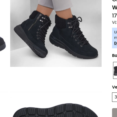
W
1
Vč
U
m
D
B
Ve