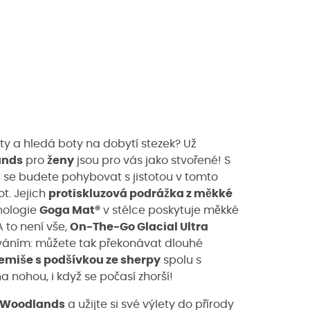
ty a hledá boty na dobytí stezek? Už
ands
pro
ženy
jsou pro vás jako stvořené! S
s
se budete pohybovat s jistotou v tomto
t. Jejich
protiskluzová podrážka z měkké
hnologie
Goga Mat®
v stélce poskytuje měkké
 to není vše,
On-The-Go Glacial Ultra
ováním: můžete tak překonávat dlouhé
semiše s podšívkou ze sherpy
spolu s
 nohou, i když se počasí zhorší!
a Woodlands
a užijte si své výlety do přírody