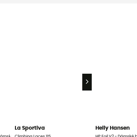
La Sportiva
Helly Hansen
 Dámské boty
Climbing Laces 115
HP Foil V2 - Dámské 