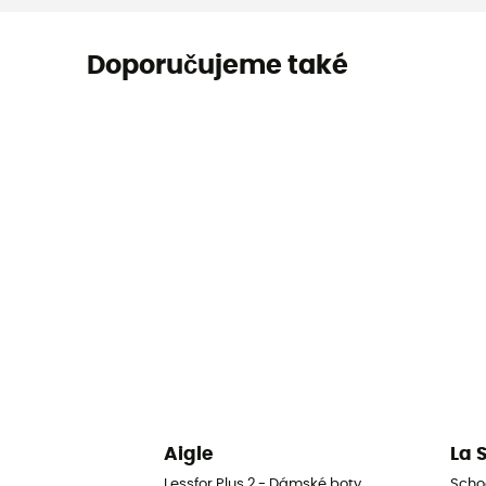
Doporučujeme také
Aigle
La 
Lessfor Plus 2 - Dámské boty
Scho