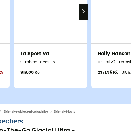
La Sportiva
Helly Hansen
p - Dámské boty
Climbing Laces 115
HP Foil V2 - Dáms
0%
919,00 Kč
2371,96 Kč
3189
Dámske oblečeni a doplňky
Dámské boty
kechers
n-The-Go Glacial Ultra -