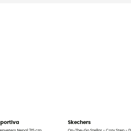
Sportiva
Skechers
enveters Nepal 215 cm
On-The-Go Stellar - Cozy Step -