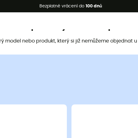
etní akce 🔥 -5 % EXTRA při nákupu 2 produktů* s kódem Summe
Bezplatné vrácení do
100 dnů
Tento produkt již není k dispozici
arý model nebo produkt, který si již nemůžeme objednat u