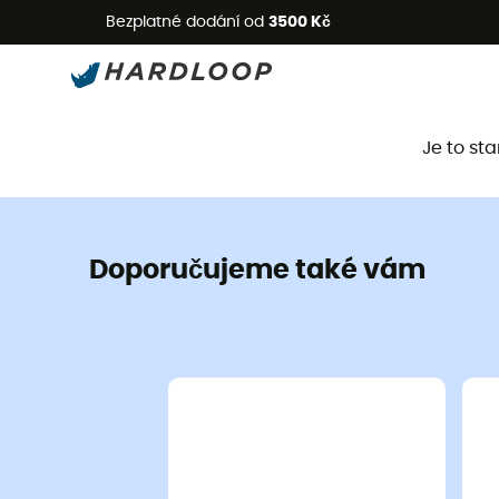
L
Bezplatné dodání od
3500 Kč
Je to st
Doporučujeme také vám