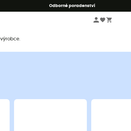
r5
Odborné poradenství
 výrobce.