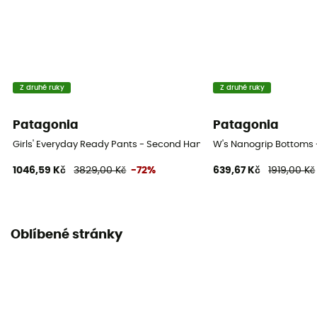
Z druhé ruky
Z druhé ruky
Patagonia
Patagonia
Girls' Everyday Ready Pants - Second Hand Dětské lyžařské kalhoty
W's Nanogrip Bottoms 
1046,59 Kč
3829,00 Kč
-72%
639,67 Kč
1919,00 Kč
Oblíbené stránky