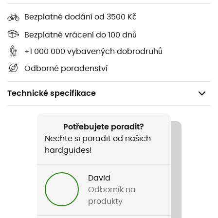
Bezplatné dodání od 3500 Kč
Bezplatné vrácení do 100 dnů
+1 000 000 vybavených dobrodruhů
Odborné poradenství
Technické specifikace
Pohlaví
Dámské
Potřebujete poradit?
Nechte si poradit od našich
Název produktu
hardguides!
W's Dirt Roamer Bike Shorts
David
Label
Odborník na
Second hand
produkty