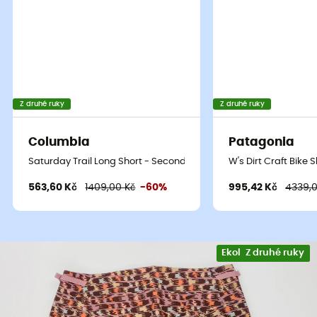
Z druhé ruky
Z druhé ruky
Columbia
Patagonia
Saturday Trail Long Short - Second Hand Dámské kraťasy - Modr
W's Dirt Craft Bik
563,60 Kč
1409,00 Kč
-60%
995,42 Kč
4339,0
Ekologicky šetrné
Z druhé ruky