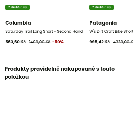
Z druhé ruky
Z druhé ruky
Columbia
Patagonia
Saturday Trail Long Short - Second Hand Dámské kraťasy - Modrý -
W's Dirt Craft Bike Sh
563,60 Kč
1409,00 Kč
-60%
995,42 Kč
4339,00 K
Produkty pravidelně nakupované s touto
položkou