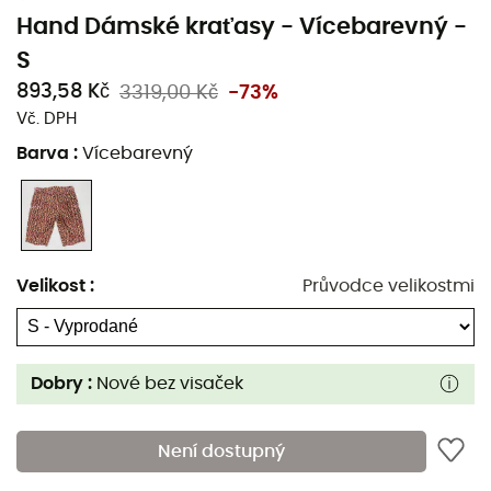
Hand Dámské kraťasy - Vícebarevný -
S
893,58 Kč
3319,00 Kč
-73%
Vč. DPH
Barva
:
Vícebarevný
Velikost
:
Průvodce velikostmi
Dobry :
Nové bez visaček
Není dostupný