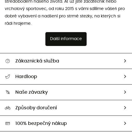
středobodem našeho života. Ať už jste začátečník nebo
vrcholový sportovec, od roku 2015 s vámi sdílíme vášeň pro
dobré vybavení a nadšení pro strmé stezky, na kterých si
rádi hrajeme.
Další informace
Zákaznická služba
Nápověda a kontakt
Hardloop
Sledovat zásilku
Kdo jsme?
Vrácení zboží a peněz
Naše závazky
HardGuides
Průvodce velikostmi
Naše stopa
Naši Ambasadoři
Způsoby doručení
Second hand
HardGreen
100% bezpečný nákup