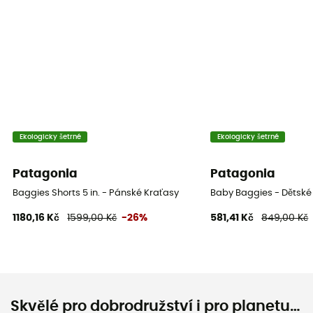
Ekologicky šetrné
Ekologicky šetrné
Patagonia
Patagonia
Baggies Shorts 5 in. - Pánské Kraťasy
Baby Baggies - Dětské
1180,16 Kč
1599,00 Kč
-26%
581,41 Kč
849,00 Kč
Skvělé pro dobrodružství i pro planetu…