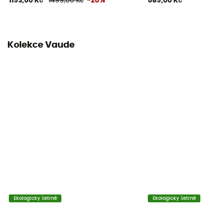
1193,60 Kč
1499,00 Kč
-20%
689,00 Kč
Kolekce Vaude
Ekologicky šetrné
Ekologicky šetrné