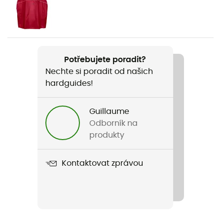
Pohlaví
Dětské
Hmotnost
90 g
Potřebujete poradit?
Nechte si poradit od našich
Název produktu
hardguides!
Kids Gaiter II
Nepromokavost
Guillaume
Ano
Odborník na
produkty
Label
Green Shape / Grüner Knopf
Kontaktovat zprávou