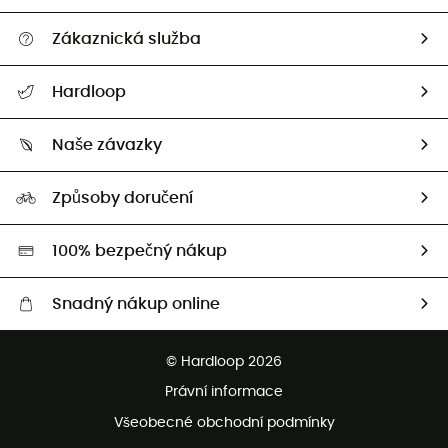
Zákaznická služba
Nápověda a kontakt
Hardloop
Sledovat zásilku
Kdo jsme?
Vrácení zboží a peněz
Naše závazky
HardGuides
Průvodce velikostmi
Naše stopa
Naši Ambasadoři
Způsoby doručení
Second hand
HardGreen
100% bezpečný nákup
Snadný nákup online
Bezplatné dodání od 3500 Kč
© Hardloop 2026
Bezplatné vrácení do 100 dnů
Právní informace
Bezplatná zákaznická služba
Všeobecné obchodní podmínky