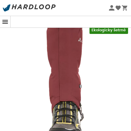
Letní akce 🔥 -5 % EXTRA při nákupu 2 produktů* s kódem
Pohodlné a ochranné, díky nim budou rodinné výlety
Summer5
vždy radostí pro vaše děti.
-5% Extra - Kód Summer5
Certifikované
bluesign®
, tyto
Návleky Kids Gaiter II
jsou
Ekologicky šetrné
ekologicky navrženy pro co největší prospěch životního
prostředí.
Na závěr oceníme jednoduchost instalace díky suchému
zipu, protiskluzový povrch a elastický podchod.
Vlastnosti
:
Nepromokavá membrána,
Snadné a univerzální použití,
Ekologická a spravedlivá výroba,
Dvojitá vrstva materiálu,
Spodní část nohavic s elastickými pásky, které
zabraňují vyhrnování kalhot,