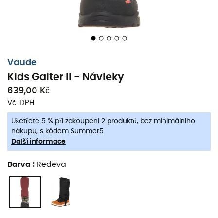
Souvislý suchý zip,
Nastavitelný podchod v oblasti podrážky,
Reflexní tištěné logo,
Délka: 24 cm,
Vaude
Robustní vnější materiál: 100 % polyester,
Kids Gaiter II - Návleky
Nepromokavá membrána: 100 % polyuretan,
639,00 Kč
Hmotnost: 90 g
Vč. DPH
Certifikáty
:
Ušetřete 5 % při zakoupení 2 produktů, bez minimálního
nákupu, s kódem Summer5.
Certifikát Bluesign®
: nezávislá švýcarská organizace
Další informace
Bluesign® Technologies zkoumá každý krok textilního
dodavatelského řetězce s cílem certifikovat, že
Barva
:
Redeva
chemikálie, procesy, materiály a produkty používané při
výrobě jsou bezpečné pro životní prostředí, zaměstnance
a spotřebitele.
Fair Trade Foundation
: znamená, že společnost Vaude