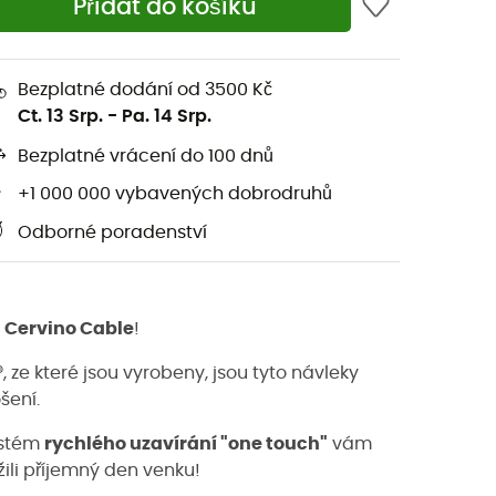
Přidat do košíku
Bezplatné dodání od 3500 Kč
Ct. 13 Srp.
-
Pa. 14 Srp.
Bezplatné vrácení do 100 dnů
+1 000 000 vybavených dobrodruhů
Odborné poradenství
y
Cervino Cable
!
®
, ze které jsou vyrobeny, jsou tyto návleky
šení.
stém
rychlého uzavírání "one touch"
vám
užili příjemný den venku!