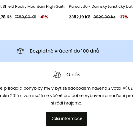
t Shield Rocky Mountain High Gaiters - Návleky
Pursuit 30 - Dámsky turistický ba
,78 Kč
1789,00 Kč
-41%
2382,19 Kč
3829,00 Kč
-37%
Bezplatné vrácení do 100 dnů
O nás
že příroda a pohyb by měly být středobodem našeho života. Ať už 
roku 2015 s vámi sdílíme vášeň pro dobré vybavení a nadšení pro
si rádi hrajeme.
Další informace