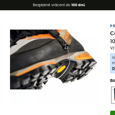
etní akce 🔥 -5 % EXTRA při nákupu 2 produktů* s kódem Summe
Bezplatné vrácení do
100 dnů
-5% Extra - Kód Summer5
F
C
1
Vč
U
m
D
B