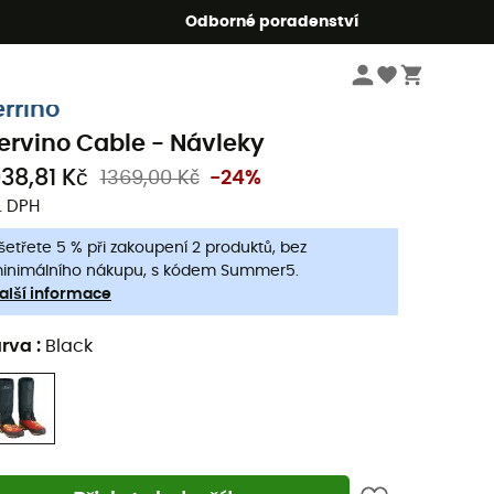
r5
Odborné poradenství
Turistické
Nepromokavé oblečení
Návleky na boty
errino
ervino Cable - Návleky
038,81 Kč
1369,00 Kč
-24%
. DPH
šetřete 5 % při zakoupení 2 produktů, bez
inimálního nákupu, s kódem Summer5.
alší informace
arva
:
Black