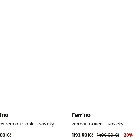
rino
Ferrino
ers Zermatt Cable - Návleky
Zermatt Gaiters - Návleky
,00 Kč
1193,60 Kč
1499,00 Kč
-20%