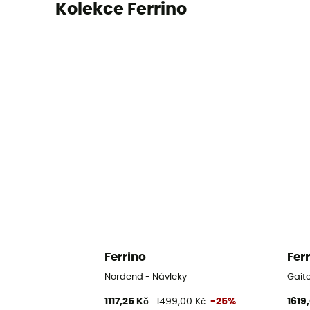
Kolekce Ferrino
Ferrino
Fer
Nordend - Návleky
Gait
1117,25 Kč
1499,00 Kč
-25%
1619