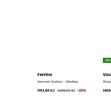
Eko
Ferrino
Va
Zermatt Gaiters - Návleky
Watzm
1193,60 Kč
1499,00 Kč
-20%
1409