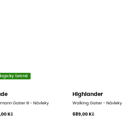
logicky šetrné
ude
Highlander
ann Gaiter III - Návleky
Walking Gaiter - Návleky
,00 Kč
689,00 Kč