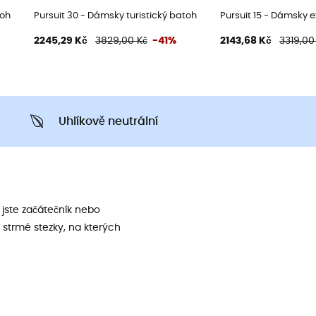
toh
Pursuit 30 - Dámsky turistický batoh
Pursuit 15 - Dámsky 
2245,29 Kč
3829,00 Kč
-41%
2143,68 Kč
3319,00
Uhlíkově neutrální
jste začátečník nebo
 strmé stezky, na kterých