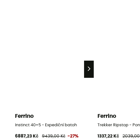
Ferrino
Ferrino
Instinct 40+5 - Expediční batoh
Trekker Ripstop - Po
6887,23 Kč
9439,00 Kč
-27%
1337,22 Kč
2039,00