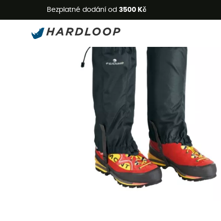
L
Bezplatné dodání od
3500 Kč