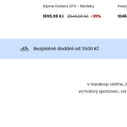
Alpine Gaiters GTX - Návleky
Insec
1655,96 Kč
2549,00 Kč
-35%
1046
Bezplatné dodání od 3500 Kč
V Hardloop věříme, 
vrcholový sportovec, od 