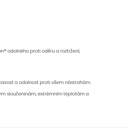
® odolného proti oděru a roztržení,
kavost a odolnost proti všem nástrahám.
ckým sloučeninám, extrémním teplotám a