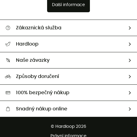
Další informace
Zákaznická služba
Nápověda a kontakt
Hardloop
Sledovat zásilku
Kdo jsme?
Vrácení zboží a peněz
Naše závazky
HardGuides
Průvodce velikostmi
Naše stopa
Naši Ambasadoři
Způsoby doručení
Second hand
HardGreen
100% bezpečný nákup
Snadný nákup online
Bezplatné dodání od 3500 Kč
© Hardloop 2026
Bezplatné vrácení do 100 dnů
Právní informace