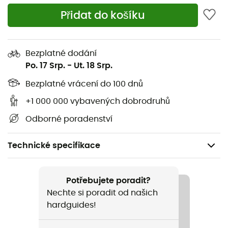
Přidat do košíku
Bezplatné dodání
Po. 17 Srp.
-
Ut. 18 Srp.
Bezplatné vrácení do 100 dnů
+1 000 000 vybavených dobrodruhů
Odborné poradenství
Technické specifikace
Doporučené pro
Pěší turistika / Trekking / Cestování / Běžné použití
Potřebujete poradit?
Nechte si poradit od našich
Hmotnost
hardguides!
580 g