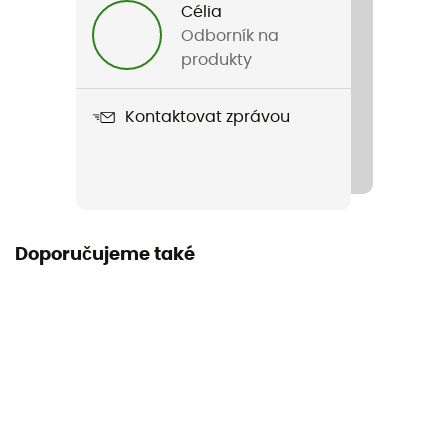
Célia
Název produktu
Odborník na
Combi
produkty
Použité technologie
Kontaktovat zprávou
Keramika a aktivní uhlí
Délka v rozloženém stavu
Záruka výrobce
2 roky
Doporučujeme také