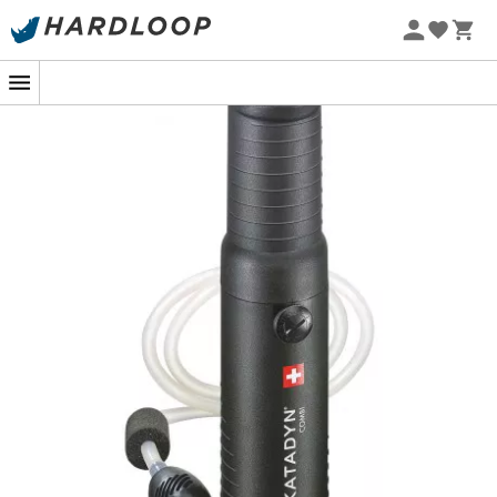
Letní akce 🔥 -5 % EXTRA při nákupu 2 produktů* s kódem
Summer5
-5% Extra - Kód Summer5