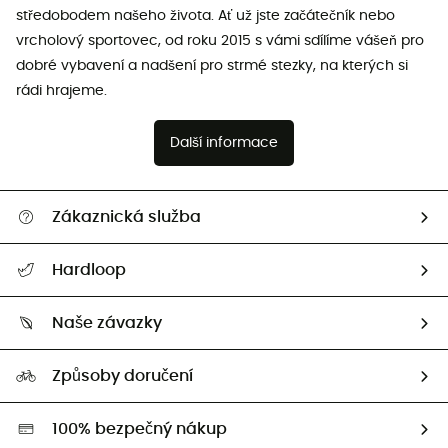
středobodem našeho života. Ať už jste začátečník nebo
vrcholový sportovec, od roku 2015 s vámi sdílíme vášeň pro
dobré vybavení a nadšení pro strmé stezky, na kterých si
rádi hrajeme.
Další informace
Zákaznická služba
Nápověda a kontakt
Hardloop
Sledovat zásilku
Kdo jsme?
Vrácení zboží a peněz
Naše závazky
HardGuides
Průvodce velikostmi
Naše stopa
Naši Ambasadoři
Způsoby doručení
Second hand
HardGreen
100% bezpečný nákup