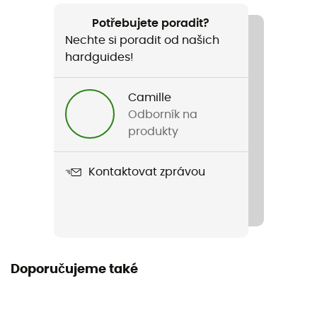
Hiker Pro Transparent
Potřebujete poradit?
Nechte si poradit od našich
Použité technologie
hardguides!
AntiClog, Charbon actif
Camille
Odborník na
produkty
Kontaktovat zprávou
Doporučujeme také