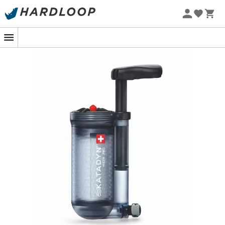
Letní akce 🔥 -5 % EXTRA při nákupu 2 produktů* s kódem
Summer5
-5% Extra - Kód Summer5