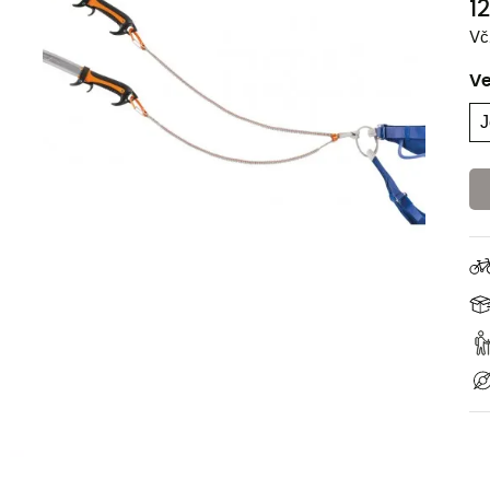
1
Vč
Ve