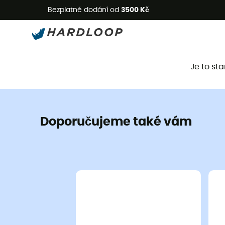
L
Bezplatné dodání od
3500 Kč
Je to st
Doporučujeme také vám