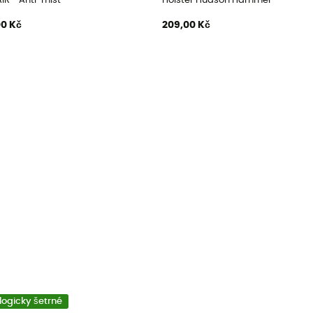
IR - Anti-mist
Holster Hudson Hammer
00 Kč
209,00 Kč
logicky šetrné