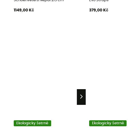
Schoenveters Nepal 215 cm
Evo Straps
1149,00 Kč
379,00 Kč
Ekologicky šetrné
Ekologicky šetrné