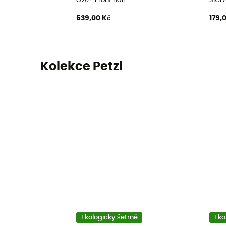
G20+ Front Bail
SICLA
639,00 Kč
179,
Kolekce Petzl
Ekologicky šetrné
Eko