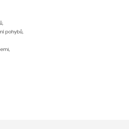
ů,
ní pohybů,
cemi,