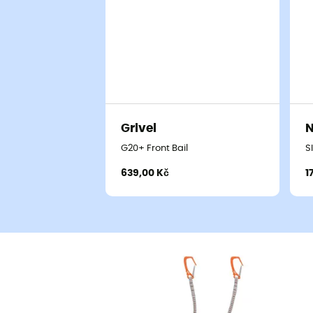
Grivel
G20+ Front Bail
S
639,00 Kč
1