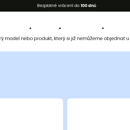
etní akce 🔥 -5 % EXTRA při nákupu 2 produktů* s kódem Summe
Bezplatné vrácení do
100 dnů
Tento produkt již není k dispozici
arý model nebo produkt, který si již nemůžeme objednat u