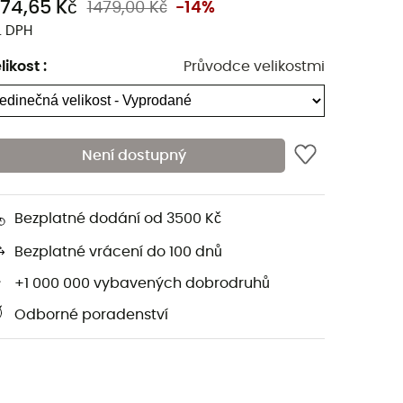
274,65 Kč
1479,00 Kč
-14%
. DPH
likost
:
Průvodce velikostmi
Není dostupný
Bezplatné dodání od 3500 Kč
Bezplatné vrácení do 100 dnů
+1 000 000 vybavených dobrodruhů
Odborné poradenství