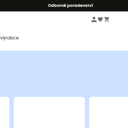
r5
Odborné poradenství
 výrobce.