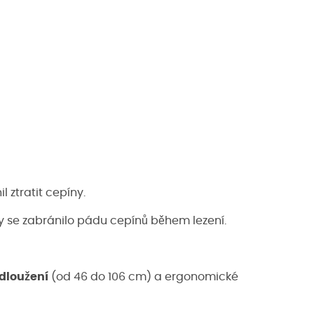
 ztratit cepíny.
by se zabránilo pádu cepínů během lezení.
dloužení
(od 46 do 106 cm) a ergonomické