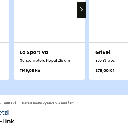
La Sportiva
Grivel
Schoenveters Nepal 215 cm
Evo Straps
1149,00 Kč
379,00 Kč
Lezecké
Horolezecké vybavení a oblečení
Horolezecké doplnky
etzl
-Link