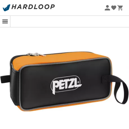
Letní akce 🔥 -5 % EXTRA při nákupu 2 produktů* s kódem
Summer5