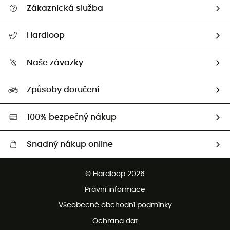
Zákaznická služba
Nápověda a kontakt
Hardloop
Sledovat zásilku
Kdo jsme?
Vrácení zboží a peněz
Naše závazky
HardGuides
Průvodce velikostmi
Naše stopa
Naši Ambasadoři
Způsoby doručení
Second hand
HardGreen
100% bezpečný nákup
Snadný nákup online
Bezplatné dodání od 3500 Kč
© Hardloop 2026
Bezplatné vrácení do 100 dnů
Právní informace
Bezplatná zákaznická služba
Všeobecné obchodní podmínky
Ochrana dat