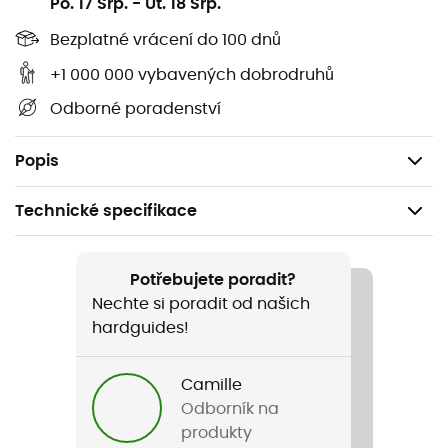
Po. 17 Srp.
-
Ut. 18 Srp.
další čepele.
Bezplatné vrácení do 100 dnů
Polotuhé vyztužené dno tašky
chrání tašku před
ostrými hroty. Vybavena
síťkou pro odvod vody a
+1 000 000 vybavených dobrodruhů
vlhkosti
umožňuje vašemu vybavení snadno schnout.
Odborné poradenství
Oceňujeme její
vnitřní upevňovací popruh
, který
umožňuje připevnit mačky.
Popis
Technické specifikace
Pohlaví
Pánské / Dámské
Potřebujete poradit?
Nechte si poradit od našich
Název produktu
hardguides!
Fakir
Camille
Záruka výrobce
Odborník na
3 roky
produkty