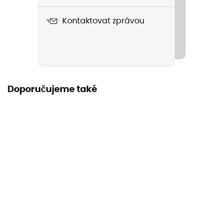
Návod
Kontaktovat zprávou
Přečtěte si příbalový leták
Doporučujeme také