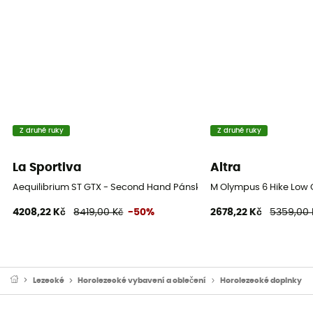
Z druhé ruky
Z druhé ruky
La Sportiva
Altra
Aequilibrium ST GTX - Second Hand Pánské horolezecké boty - Čern
M Olympus 6 Hike Low G
4208,22 Kč
8419,00 Kč
-50%
2678,22 Kč
5359,00 
Lezecké
Horolezecké vybavení a oblečení
Horolezecké doplnky