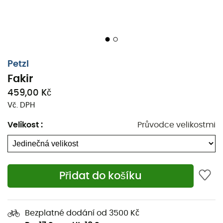
Petzl
Fakir
459,00 Kč
Vč. DPH
Velikost
:
Průvodce velikostmi
Přidat do košíku
Vyrobeno společností Petzl pro přepravu vašich maček,
taška Fakir je vyrobena bez PVC.
Bezplatné dodání od 3500 Kč
Má
zipové zapínání
a může také obsahovat šrouby a