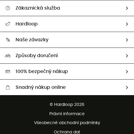
Zákaznická služba
Nápověda a kontakt
Hardloop
Sledovat zásilku
Kdo jsme?
Vrácení zboží a peněz
Naše závazky
HardGuides
Průvodce velikostmi
Naše stopa
Naši Ambasadoři
Způsoby doručení
Second hand
HardGreen
100% bezpečný nákup
Snadný nákup online
Bezplatné dodání od 3500 Kč
© Hardloop 2026
Bezplatné vrácení do 100 dnů
Právní informace
Bezplatná zákaznická služba
Všeobecné obchodní podmínky
Ochrana dat