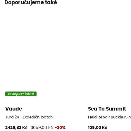
Doporučujeme také
Deuter Alpine
Nepromokavost
Ano
Materiál
Syntetický
Držák na lyže
Ne
Pláštěnka
Ne
Ekologicky šetrné
Label
Vaude
Sea To Summit
PFC-Free
Jura 24 - Expediční batoh
Field Repair Buckle 15
Kapsa na spací pytel
2429,83 Kč
3059,00 Kč
-20%
109,00 Kč