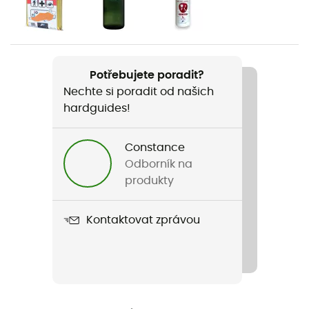
Pánské
Hmotnost
730 g
Potřebujete poradit?
Nechte si poradit od našich
Název produktu
hardguides!
Durascent 30
Držák šňůry
Constance
Ano
Odborník na
produkty
Kompatibilní systém hydratace
Ne
Kontaktovat zprávou
Nosič hůlek
Ne
Použité technologie