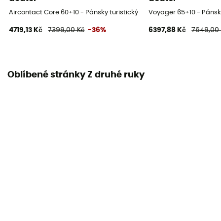
Aircontact Core 60+10 - Pánsky turistický batoh
Voyager 65+10 - Pánsky
Vlastnosti břišního pásu
4719,13 Kč
7399,00 Kč
-36%
6397,88 Kč
7649,00
Nastavitelná šířka
Vlastnosti hrudního popruhu
Nastavitelná výška
Oblíbené stránky Z druhé ruky
Držák na lahve
Ne
Podšívka pytle
100% nylon
Reflexní prvky
Ne
Carrying system
Shoulder straps