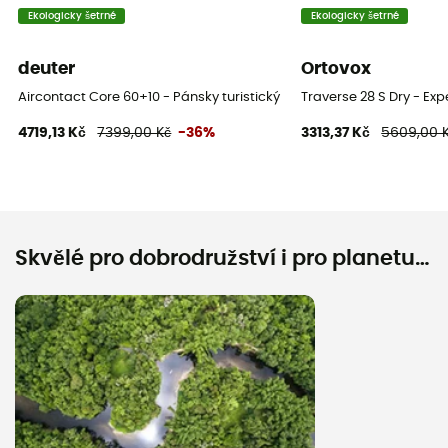
Ekologicky šetrné
Ekologicky šetrné
Kompresní popruhy
Ne
deuter
Ortovox
Aircontact Core 60+10 - Pánsky turistický batoh
Traverse 28 S Dry - Ex
Přihrádky
4719,13 Kč
7399,00 Kč
-36%
3313,37 Kč
5609,00 
Kieszeń na cenne przedmioty
Skvělé pro dobrodružství i pro planetu…