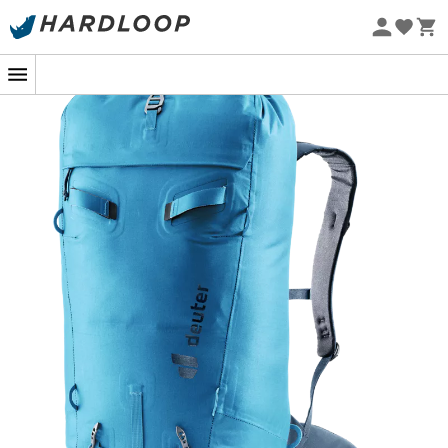
Letní akce 🔥 -5 % EXTRA při nákupu 2 produktů* s kódem
Summer5
Ekologicky šetrné