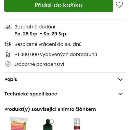
Nastavitelný hrudní pás s nouzovou píšťalkou
Přidat do košíku
Přední kapsa na zip
Klíčenka
Bezplatné dodání
Schovatelný bederní pás
Pa. 28 Srp.
-
So. 29 Srp.
Možnost zvětšení objemu díky rolovacímu uzávěru
Bezplatné vrácení do 100 dnů
Držák na cepín
SOS štítek
+1 000 000 vybavených dobrodruhů
Uchycení na přilbu (přilba dostupná jako
Odborné poradenství
příslušenství)
Bez PFC
Popis
Technické specifikace
Doporučené pro
Produkt(y) související s tímto článkem
Pěší turistika / Horolezectví
Pohlaví